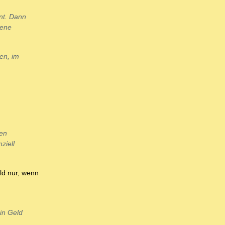
nt. Dann
nene
en, im
hen
ziell
ld nur, wenn
in Geld