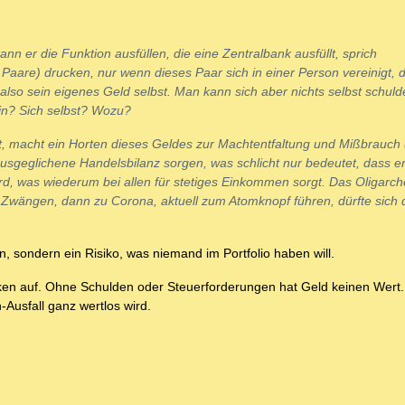
nn er die Funktion ausfüllen, die eine Zentralbank ausfüllt, sprich
aare) drucken, nur wenn dieses Paar sich in einer Person vereinigt, d
lso sein eigenes Geld selbst. Man kann sich aber nichts selbst schuld
ein? Sich selbst? Wozu?
t, macht ein Horten dieses Geldes zur Machtentfaltung und Mißbrauch 
 ausgeglichene Handelsbilanz sorgen, was schlicht nur bedeutet, dass e
d, was wiederum bei allen für stetiges Einkommen sorgt. Das Oligarc
wängen, dann zu Corona, aktuell zum Atomknopf führen, dürfte sich
n, sondern ein Risiko, was niemand im Portfolio haben will.
cken auf. Ohne Schulden oder Steuerforderungen hat Geld keinen Wert.
-Ausfall ganz wertlos wird.