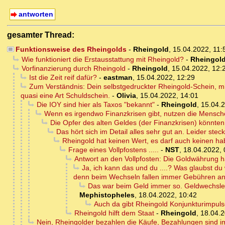
antworten
gesamter Thread:
Funktionsweise des Rheingolds
-
Rheingold
,
15.04.2022, 11
Wie funktioniert die Erstausstattung mit Rheingold?
-
Rheingol
Vorfinanzierung durch Rheingold
-
Rheingold
,
15.04.2022, 12:
Ist die Zeit reif dafür?
-
eastman
,
15.04.2022, 12:29
Zum Verständnis: Dein selbstgedruckter Rheingold-Schein, mi
quasi eine Art Schuldschein.
-
Olivia
,
15.04.2022, 14:01
Die IOY sind hier als Taxos "bekannt"
-
Rheingold
,
15.04.2
Wenn es irgendwo Finanzkrisen gibt, nutzen die Menschen 
Die Opfer des alten Geldes (der Finanzkrisen) könnte
Das hört sich im Detail alles sehr gut an. Leider st
Rheingold hat keinen Wert, es darf auch keinen h
Frage eines Vollpfostens .....
-
NST
,
18.04.2022, 
Antwort an den Vollpfosten: Die Goldwährung h
Ja, ich kann das und du ....? Was glaubst du
denn beim Wechseln fallen immer Gebühren an
Das war beim Geld immer so. Geldwechsler,
Mephistopheles
,
18.04.2022, 10:42
Auch da gibt Rheingold Konjunkturimpul
Rheingold hilft dem Staat
-
Rheingold
,
18.04.2
Nein, Rheingolder bezahlen die Käufe, Bezahlungen sind 