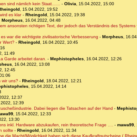
nen sind nämlich kein Staat.......
-
Olivia
,
15.04.2022, 15:00
Rheingold
,
15.04.2022, 19:52
ird es klar
-
Rheingold
,
15.04.2022, 19:38
-
Morpheus
,
16.04.2022, 04:48
einem ansonsten richtigen Text, der jedoch das Verständnis des Systems
es war die wichtigste zivilisatorische Verbesserung
-
Morpheus
,
16.04
r Wert?
-
Rheingold
,
16.04.2022, 10:45
:16
2, 11:49
La Garde arbeitet daran.
-
Mephistopheles
,
16.04.2022, 12:26
pheus
,
16.04.2022, 13:08
2, 12:45
01:06
n wir uns?
-
Rheingold
,
18.04.2022, 12:21
phistopheles
,
15.04.2022, 14:14
3
2022, 12:37
.2022, 12:39
nzuscheßindustrie. Dabei liegen die Tatsachen auf der Hand
-
Mephisto
awa99
,
15.04.2022, 12:33
022, 13:30
ens inkl. Hardware abzukaufen, rein theoretische Frage ….
-
mawa99
,
 sollte
-
Rheingold
,
16.04.2022, 11:34
pe die Macht/Möglichkeit haben sich diese Kaufkraftgutscheine ( Rhein