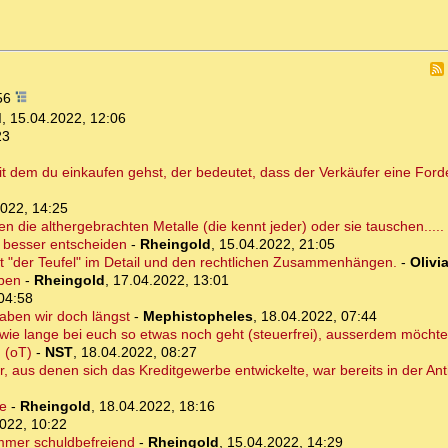
:56
d
,
15.04.2022, 12:06
23
t dem du einkaufen gehst, der bedeutet, dass der Verkäufer eine Forde
022, 14:25
die althergebrachten Metalle (die kennt jeder) oder sie tauschen.....
n besser entscheiden
-
Rheingold
,
15.04.2022, 21:05
eckt "der Teufel" im Detail und den rechtlichen Zusammenhängen.
-
Olivi
aben
-
Rheingold
,
17.04.2022, 13:01
04:58
aben wir doch längst
-
Mephistopheles
,
18.04.2022, 07:44
 wie lange bei euch so etwas noch geht (steuerfrei), ausserdem möchte i
 (oT)
-
NST
,
18.04.2022, 08:27
 aus denen sich das Kreditgewerbe entwickelte, war bereits in der Ant
se
-
Rheingold
,
18.04.2022, 18:16
022, 10:22
immer schuldbefreiend
-
Rheingold
,
15.04.2022, 14:29