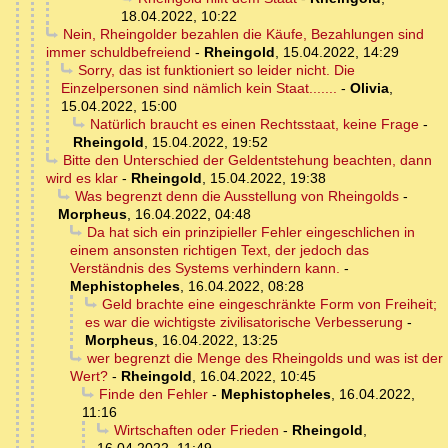
18.04.2022, 10:22
Nein, Rheingolder bezahlen die Käufe, Bezahlungen sind
immer schuldbefreiend
-
Rheingold
,
15.04.2022, 14:29
Sorry, das ist funktioniert so leider nicht. Die
Einzelpersonen sind nämlich kein Staat.......
-
Olivia
,
15.04.2022, 15:00
Natürlich braucht es einen Rechtsstaat, keine Frage
-
Rheingold
,
15.04.2022, 19:52
Bitte den Unterschied der Geldentstehung beachten, dann
wird es klar
-
Rheingold
,
15.04.2022, 19:38
Was begrenzt denn die Ausstellung von Rheingolds
-
Morpheus
,
16.04.2022, 04:48
Da hat sich ein prinzipieller Fehler eingeschlichen in
einem ansonsten richtigen Text, der jedoch das
Verständnis des Systems verhindern kann.
-
Mephistopheles
,
16.04.2022, 08:28
Geld brachte eine eingeschränkte Form von Freiheit;
es war die wichtigste zivilisatorische Verbesserung
-
Morpheus
,
16.04.2022, 13:25
wer begrenzt die Menge des Rheingolds und was ist der
Wert?
-
Rheingold
,
16.04.2022, 10:45
Finde den Fehler
-
Mephistopheles
,
16.04.2022,
11:16
Wirtschaften oder Frieden
-
Rheingold
,