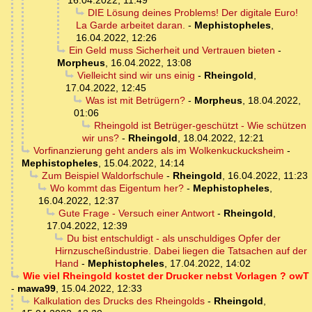
16.04.2022, 11:49
DIE Lösung deines Problems! Der digitale Euro!
La Garde arbeitet daran.
-
Mephistopheles
,
16.04.2022, 12:26
Ein Geld muss Sicherheit und Vertrauen bieten
-
Morpheus
,
16.04.2022, 13:08
Vielleicht sind wir uns einig
-
Rheingold
,
17.04.2022, 12:45
Was ist mit Betrügern?
-
Morpheus
,
18.04.2022,
01:06
Rheingold ist Betrüger-geschützt - Wie schützen
wir uns?
-
Rheingold
,
18.04.2022, 12:21
Vorfinanzierung geht anders als im Wolkenkuckucksheim
-
Mephistopheles
,
15.04.2022, 14:14
Zum Beispiel Waldorfschule
-
Rheingold
,
16.04.2022, 11:23
Wo kommt das Eigentum her?
-
Mephistopheles
,
16.04.2022, 12:37
Gute Frage - Versuch einer Antwort
-
Rheingold
,
17.04.2022, 12:39
Du bist entschuldigt - als unschuldiges Opfer der
Hirnzuscheßindustrie. Dabei liegen die Tatsachen auf der
Hand
-
Mephistopheles
,
17.04.2022, 14:02
Wie viel Rheingold kostet der Drucker nebst Vorlagen ? owT
-
mawa99
,
15.04.2022, 12:33
Kalkulation des Drucks des Rheingolds
-
Rheingold
,