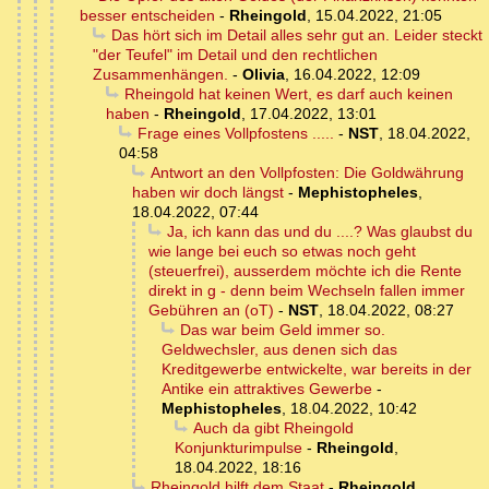
besser entscheiden
-
Rheingold
,
15.04.2022, 21:05
Das hört sich im Detail alles sehr gut an. Leider steckt
"der Teufel" im Detail und den rechtlichen
Zusammenhängen.
-
Olivia
,
16.04.2022, 12:09
Rheingold hat keinen Wert, es darf auch keinen
haben
-
Rheingold
,
17.04.2022, 13:01
Frage eines Vollpfostens .....
-
NST
,
18.04.2022,
04:58
Antwort an den Vollpfosten: Die Goldwährung
haben wir doch längst
-
Mephistopheles
,
18.04.2022, 07:44
Ja, ich kann das und du ....? Was glaubst du
wie lange bei euch so etwas noch geht
(steuerfrei), ausserdem möchte ich die Rente
direkt in g - denn beim Wechseln fallen immer
Gebühren an (oT)
-
NST
,
18.04.2022, 08:27
Das war beim Geld immer so.
Geldwechsler, aus denen sich das
Kreditgewerbe entwickelte, war bereits in der
Antike ein attraktives Gewerbe
-
Mephistopheles
,
18.04.2022, 10:42
Auch da gibt Rheingold
Konjunkturimpulse
-
Rheingold
,
18.04.2022, 18:16
Rheingold hilft dem Staat
-
Rheingold
,