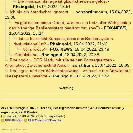
Die Finanzamtsfrage ist glücklicherweise gelöst
-
Rheingold
,
15.04.2022, 15:51
Ich bin ein notorischer Ignorant...
-
sensortimecom
,
15.04.2022,
13:35
Es gibt schon einen Grund, warum sich trotz aller Widrigkeiten
das bisherige Bankensystem bewährt hat. (owT)
-
FOX-NEWS
,
15.04.2022, 15:24
Ist es hier nicht Konsens, dass das Bankensystem
dysfunktional ist?
-
Rheingold
,
15.04.2022, 21:49
Nein, wieso?
-
FOX-NEWS
,
15.04.2022, 23:49
Gratulatione
-
Rheingold
,
18.04.2022, 20:38
Rheingold = DDR Mark, mit alle seinen Konsequenzen -
Alternative: Zwischenschritt Amish
-
solstitium
,
15.04.2022, 18:09
Rheingold und der Wirtschaftszwang - Versuch einer Antwort auf
Miesepeters Einwände
-
Rheingold
,
16.04.2022, 12:42
Werbung
257375 Einträge in 18362 Threads, 975 registrierte Benutzer, 4765 Benutzer online (7
registrierte, 4758 Gäste)
Forumszeit: 07.08.2026, 22:42 (Europe/Berlin)
RSS Einträge
RSS Threads
Kontakt
powered by my little forum