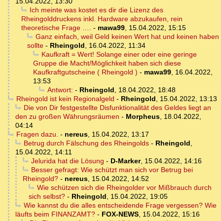
15.04.2022, 13:30
Ich meinte was kostet es dir die Lizenz des
Rheingolddruckens inkl. Hardware abzukaufen, rein
theoretische Frage ….
-
mawa99
,
15.04.2022, 15:15
Ganz einfach, weil Geld keinen Wert hat und keinen haben
sollte
-
Rheingold
,
16.04.2022, 11:34
Kaufkraft = Wert! Solange einer oder eine geringe
Gruppe die Macht/Möglichkeit haben sich diese
Kaufkraftgutscheine ( Rheingold )
-
mawa99
,
16.04.2022,
13:53
Antwort:
-
Rheingold
,
18.04.2022, 18:48
Rheingold ist kein Regionalgeld
-
Rheingold
,
15.04.2022, 13:13
Die von Dir festgestellte Disfunktionalität des Geldes liegt an
den zu großen Währungsräumen
-
Morpheus
,
18.04.2022,
04:14
Fragen dazu.
-
nereus
,
15.04.2022, 13:17
Betrug durch Fälschung des Rheingolds
-
Rheingold
,
15.04.2022, 14:11
Jelurida hat die Lösung
-
D-Marker
,
15.04.2022, 14:16
Besser gefragt: Wie schützt man sich vor Betrug bei
Rheingold?
-
nereus
,
15.04.2022, 14:52
Wie schützen sich die Rheingolder vor Mißbrauch durch
sich selbst?
-
Rheingold
,
15.04.2022, 19:05
Wie kannst du die alles entscheidende Frage vergessen? Wie
läufts beim FINANZAMT?
-
FOX-NEWS
,
15.04.2022, 15:16