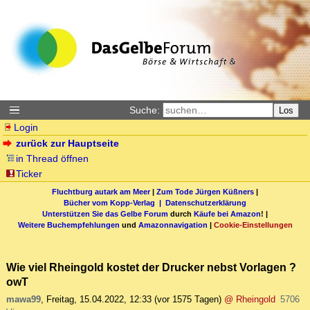
Suche:
Los
Login
zurück zur Hauptseite
in Thread öffnen
Ticker
Fluchtburg autark am Meer
|
Zum Tode Jürgen Küßners
|
Bücher vom Kopp-Verlag |
Datenschutzerklärung
Unterstützen Sie das Gelbe Forum
durch
Käufe bei Amazon
! |
Weitere Buchempfehlungen
und
Amazonnavigation
|
Cookie-Einstellungen
Wie viel Rheingold kostet der Drucker nebst Vorlagen ?
owT
mawa99
,
Freitag, 15.04.2022, 12:33
(vor 1575 Tagen)
@ Rheingold
5706