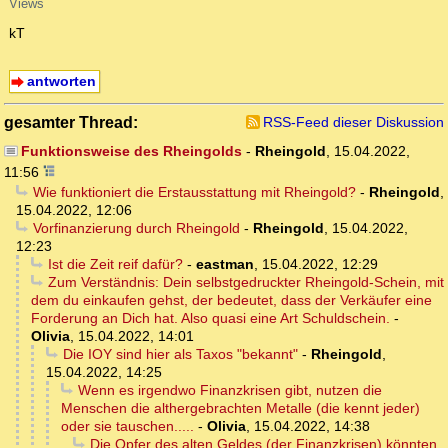
Views
kT
antworten
gesamter Thread:
RSS-Feed dieser Diskussion
Funktionsweise des Rheingolds
-
Rheingold
,
15.04.2022,
11:56
Wie funktioniert die Erstausstattung mit Rheingold?
-
Rheingold
,
15.04.2022, 12:06
Vorfinanzierung durch Rheingold
-
Rheingold
,
15.04.2022,
12:23
Ist die Zeit reif dafür?
-
eastman
,
15.04.2022, 12:29
Zum Verständnis: Dein selbstgedruckter Rheingold-Schein, mit
dem du einkaufen gehst, der bedeutet, dass der Verkäufer eine
Forderung an Dich hat. Also quasi eine Art Schuldschein.
-
Olivia
,
15.04.2022, 14:01
Die IOY sind hier als Taxos "bekannt"
-
Rheingold
,
15.04.2022, 14:25
Wenn es irgendwo Finanzkrisen gibt, nutzen die
Menschen die althergebrachten Metalle (die kennt jeder)
oder sie tauschen.....
-
Olivia
,
15.04.2022, 14:38
Die Opfer des alten Geldes (der Finanzkrisen) könnten