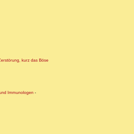
 Zerstörung, kurz das Böse
n und Immunologen
-