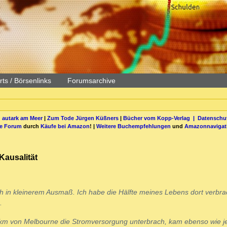
ts / Börsenlinks
Forumsarchive
 autark am Meer
|
Zum Tode Jürgen Küßners
|
Bücher vom Kopp-Verlag |
Datenschut
be Forum
durch
Käufe bei Amazon
! |
Weitere Buchempfehlungen
und
Amazonnavigat
 Kausalität
ch in kleinerem Ausmaß. Ich habe die Hälfte meines Lebens dort verbra
.
km von Melbourne die Stromversorgung unterbrach, kam ebenso wie je