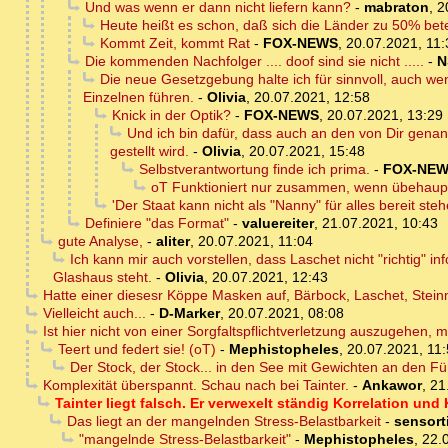
Und was wenn er dann nicht liefern kann?
-
mabraton
,
2
Heute heißt es schon, daß sich die Länder zu 50% bet
Kommt Zeit, kommt Rat
-
FOX-NEWS
,
20.07.2021, 11:
Die kommenden Nachfolger .... doof sind sie nicht .....
-
N
Die neue Gesetzgebung halte ich für sinnvoll, auch we
Einzelnen führen.
-
Olivia
,
20.07.2021, 12:58
Knick in der Optik?
-
FOX-NEWS
,
20.07.2021, 13:29
Und ich bin dafür, dass auch an den von Dir genan
gestellt wird.
-
Olivia
,
20.07.2021, 15:48
Selbstverantwortung finde ich prima.
-
FOX-NE
oT Funktioniert nur zusammen, wenn übehaupt. 
'Der Staat kann nicht als "Nanny" für alles bereit steh
Definiere "das Format"
-
valuereiter
,
21.07.2021, 10:43
gute Analyse,
-
aliter
,
20.07.2021, 11:04
Ich kann mir auch vorstellen, dass Laschet nicht "richtig" inf
Glashaus steht.
-
Olivia
,
20.07.2021, 12:43
Hatte einer diesesr Köppe Masken auf, Bärbock, Laschet, Steinme
Vielleicht auch...
-
D-Marker
,
20.07.2021, 08:08
Ist hier nicht von einer Sorgfaltspflichtverletzung auszugehen, 
Teert und federt sie! (oT)
-
Mephistopheles
,
20.07.2021, 11
Der Stock, der Stock... in den See mit Gewichten an den Fü
Komplexität überspannt. Schau nach bei Tainter.
-
Ankawor
,
21
Tainter liegt falsch. Er verwexelt ständig Korrelation und 
Das liegt an der mangelnden Stress-Belastbarkeit
-
sensor
"mangelnde Stress-Belastbarkeit"
-
Mephistopheles
,
22.