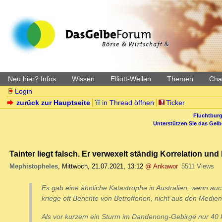
Neu hier? Infos
Wissen
Elliott-Wellen
Themen
Char
Login
zurück zur Hauptseite
in Thread öffnen
Ticker
Fluchtburg
Unterstützen Sie das Gel
Tainter liegt falsch. Er verwexelt ständig Korrelation und
Mephistopheles
,
Mittwoch, 21.07.2021, 13:12
@ Ankawor
5511 Views
Es gab eine ähnliche Katastrophe in Australien, wenn au
kriege oft Berichte von Betroffenen, nicht aus den Medien
Als vor kurzem ein Sturm im Dandenong-Gebirge nur 40 