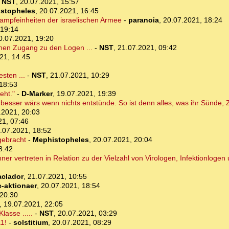
-
NST
,
20.07.2021, 15:57
stopheles
,
20.07.2021, 16:45
ampfeinheiten der israelischen Armee
-
paranoia
,
20.07.2021, 18:24
 19:14
0.07.2021, 19:20
inen Zugang zu den Logen ...
-
NST
,
21.07.2021, 09:42
21, 14:45
sten ...
-
NST
,
21.07.2021, 10:29
18:53
eht."
-
D-Marker
,
19.07.2021, 19:39
m besser wärs wenn nichts entstünde. So ist denn alles, was ihr Sünde,
.2021, 20:03
21, 07:46
.07.2021, 18:52
gebracht
-
Mephistopheles
,
20.07.2021, 20:04
8:42
er vertreten in Relation zu der Vielzahl von Virologen, Infektionloge
aclador
,
21.07.2021, 10:55
e-aktionaer
,
20.07.2021, 18:54
 20:30
,
19.07.2021, 22:05
lasse .....
-
NST
,
20.07.2021, 03:29
1!
-
solstitium
,
20.07.2021, 08:29