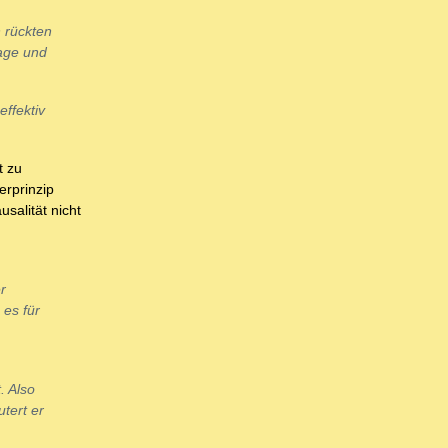
 rückten
sage und
ffektiv
t zu
erprinzip
salität nicht
r
 es für
. Also
tert er