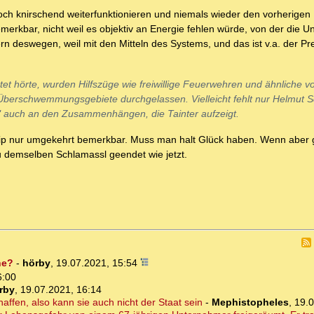
och knirschend weiterfunktionieren und niemals wieder den vorherigen
kbar, nicht weil es objektiv an Energie fehlen würde, von der die U
 deswegen, weil mit den Mitteln des Systems, und das ist v.a. der Pr
et hörte, wurden Hilfszüge wie freiwillige Feuerwehren und ähnliche v
 Überschwemmungsgebiete durchgelassen. Vielleicht fehlt nur Helmut S
en" auch an den Zusammenhängen, die Tainter aufzeigt.
nzip nur umgekehrt bemerkbar. Muss man halt Glück haben. Wenn aber 
au demselben Schlamassl geendet wie jetzt.
he?
-
hörby
,
19.07.2021, 15:54
6:00
rby
,
19.07.2021, 16:14
affen, also kann sie auch nicht der Staat sein
-
Mephistopheles
,
19.0