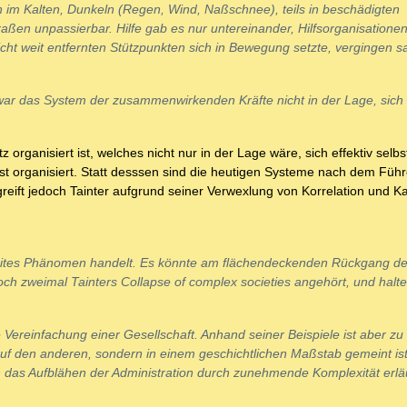
im Kalten, Dunkeln (Regen, Wind, Naßschnee), teils in beschädigten
en unpassierbar. Hilfe gab es nur untereinander, Hilfsorganisationen
icht weit entfernten Stützpunkten sich in Bewegung setzte, vergingen 
 war das System der zusammenwirkenden Kräfte nicht in der Lage, sich e
organisiert ist, welches nicht nur in der Lage wäre, sich effektiv selbs
bst organisiert. Statt desssen sind die heutigen Systeme nach dem Führ
eift jedoch Tainter aufgrund seiner Verwexlung von Korrelation und Kau
weites Phänomen handelt. Es könnte am flächendeckenden Rückgang de
noch zweimal Tainters Collapse of complex societies angehört, und halte
 Vereinfachung einer Gesellschaft. Anhand seiner Beispiele ist aber zu
auf den anderen, sondern in einem geschichtlichen Maßstab gemeint ist
h das Aufblähen der Administration durch zunehmende Komplexität erläu