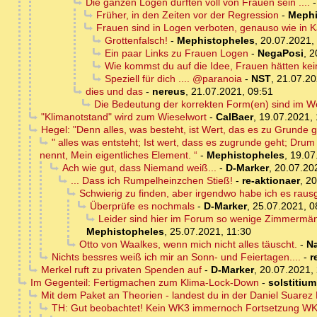
Die ganzen Logen dürften voll von Frauen sein ....
Früher, in den Zeiten vor der Regression
-
Mephi
Frauen sind in Logen verboten, genauso wie in K
Grottenfalsch!
-
Mephistopheles
,
20.07.2021,
Ein paar Links zu Frauen Logen
-
NegaPosi
,
2
Wie kommst du auf die Idee, Frauen hätten ke
Speziell für dich .... @paranoia
-
NST
,
21.07.20
dies und das
-
nereus
,
21.07.2021, 09:51
Die Bedeutung der korrekten Form(en) sind im We
"Klimanotstand" wird zum Wieselwort
-
CalBaer
,
19.07.2021, 
Hegel: "Denn alles, was besteht, ist Wert, das es zu Grunde g
" alles was entsteht; Ist wert, dass es zugrunde geht; Dru
nennt, Mein eigentliches Element. “
-
Mephistopheles
,
19.07
Ach wie gut, dass Niemand weiß...
-
D-Marker
,
20.07.20
... Dass ich Rumpelheinzchen Stieß!
-
re-aktionaer
,
20
Schwierig zu finden, aber irgendwo habe ich es raus
Überprüfe es nochmals
-
D-Marker
,
25.07.2021, 0
Leider sind hier im Forum so wenige Zimmermänn
Mephistopheles
,
25.07.2021, 11:30
Otto von Waalkes, wenn mich nicht alles täuscht.
-
N
Nichts bessres weiß ich mir an Sonn- und Feiertagen....
-
r
Merkel ruft zu privaten Spenden auf
-
D-Marker
,
20.07.2021,
Im Gegenteil: Fertigmachen zum Klima-Lock-Down
-
solstitium
Mit dem Paket an Theorien - landest du in der Daniel Suarez K
TH: Gut beobachtet! Kein WK3 immernoch Fortsetzung WK