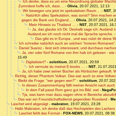
Ich denke, dass es um eine Neuordnung globaler Machtst
Zumndest hoffe ich, dass....
-
Olivia
,
20.07.2021, 12:13
Wir bewegen uns jetzt im spekulativen Raum ...
-
NST
,
2
Natürlich alles Spekulation, was sonst? Sinn machen w
gegen die Bank von England....
-
Olivia
,
20.07.2021, 14:
Mein Hinweis zu Thailand ....
-
NST
,
20.07.2021, 16:
Ja, das glaube ich Dir. Deshalb sage ich: Ausland 
Ausland,wo ich noch nicht mal die Sprache spreche.
Das gibt es in Europa , und was nützt dir dein
Ich schreibe natürlich auch an solchen "inneren Romanen".
Daniel Suarez - liest sich interessant, und durchaus nachvo
Ja, vier oder fünf Romane von ihm hab ich gelesen - wie n
15:49
Digitalisiert?
-
solstitium
,
20.07.2021, 20:59
Ich vermute du meinst E-books ....
-
NST
,
21.07.2021
Ja, ich habe zwei seiner Bücher als Hörbücher gekauft.
Richtig, dieser Phantom Vulkan. Das war auch so eine Vollvera
Bleibt die Frage: "wer gegen wen?"
-
solstitium
,
20.07.202
In diesen Zusammenhang fällt meiner Ansicht nach auch 
In dem Fall passt Rom ganz gut ins Bild. owt
-
NegaPo
Tja, was kann man dazu sagen ohne in Bereiche abzudrif
Das war ein Freundschaftsdienst gegenüber Russland
-
Me
Laschet wird abgesägt
-
mabraton
,
19.07.2021, 23:28
Hallo Mabraton, ich denke daß das Hochspielen des Lachers
Laschet fehlt das Format
-
FOX-NEWS
,
20.07.2021, 08:38