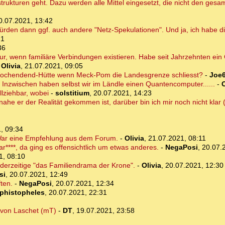
rukturen geht. Dazu werden alle Mittel eingesetzt, die nicht den ges
0.07.2021, 13:42
ürden dann ggf. auch andere "Netz-Spekulationen". Und ja, ich habe di
21
36
nur, wenn familiäre Verbindungen existieren. Habe seit Jahrzehnten ei
-
Olivia
,
21.07.2021, 09:05
e Wochendend-Hütte wenn Meck-Pom die Landesgrenze schliesst?
-
Joe
 Inzwischen haben selbst wir im Ländle einen Quantencomputer......
-
O
llziehbar, wobei
-
solstitium
,
20.07.2021, 14:23
ahe er der Realität gekommen ist, darüber bin ich mir noch nicht klar 
, 09:34
 War eine Empfehlung aus dem Forum.
-
Olivia
,
21.07.2021, 08:11
r****, da ging es offensichtlich um etwas anderes.
-
NegaPosi
,
20.07.
1, 08:10
derzeitige "das Familiendrama der Krone".
-
Olivia
,
20.07.2021, 12:30
si
,
20.07.2021, 12:49
ten.
-
NegaPosi
,
20.07.2021, 12:34
phistopheles
,
20.07.2021, 22:31
 von Laschet (mT)
-
DT
,
19.07.2021, 23:58