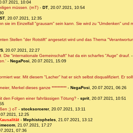
0.07.2021, 10:04
eiligen müssen. (mT)
-
DT
,
20.07.2021, 10:54
30
ST
,
20.07.2021, 12:35
nn sie im Einzelfall "grausam" sein kann. Sie wird zu "Umdenken" und
nten Stellen "der Rotstift" angesetzt wird und das Thema "Verantwortu
WS
,
20.07.2021, 22:27
Die "internationale Gemeinschaft" hat da ein scharfes "Auge" drauf.
en.'
-
NegaPosi
,
20.07.2021, 15:09
ormiert war. Mit diesem "Lacher" hat er sich selbst disqualifiziert. Er sol
ier, Merkel dieses ganze **********
-
NegaPosi
,
20.07.2021, 06:26
mit den Folgen einer fahrlässigen Tötung?
-
sprit
,
20.07.2021, 10:51
:55
ßen ;) oT
-
stocksorcerer
,
20.07.2021, 13:11
.07.2021, 12:25
Kausalität
-
Mephistopheles
,
21.07.2021, 13:12
timecom
,
21.07.2021, 17:27
07.2021, 07:36