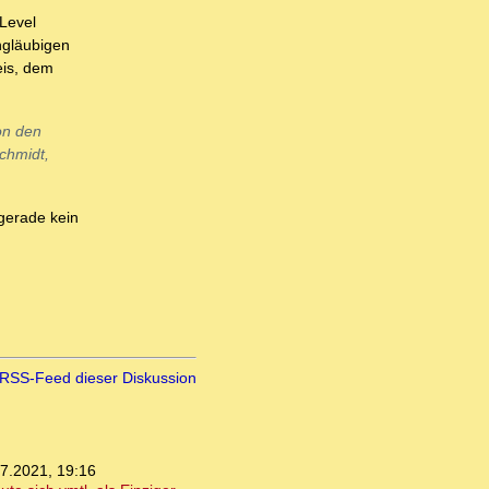
 Level
ngläubigen
eis, dem
on den
chmidt,
gerade kein
RSS-Feed dieser Diskussion
7.2021, 19:16