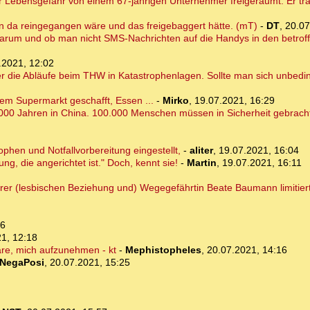
r Lebensgefahr von einem 67-jährigen Unternehmer freigeräumt. Er traut
rn da reingegangen wäre und das freigebaggert hätte. (mT)
-
DT
,
20.07
 warum und ob man nicht SMS-Nachrichten auf die Handys in den betro
.2021, 12:02
 die Abläufe beim THW in Katastrophenlagen. Sollte man sich unbedi
em Supermarkt geschafft, Essen ...
-
Mirko
,
19.07.2021, 16:29
.000 Jahren in China. 100.000 Menschen müssen in Sicherheit gebrach
phen und Notfallvorbereitung eingestellt,
-
aliter
,
19.07.2021, 16:04
g, die angerichtet ist." Doch, kennt sie!
-
Martin
,
19.07.2021, 16:11
hrer (lesbischen Beziehung und) Wegegefährtin Beate Baumann limitier
36
1, 12:18
wäre, mich aufzunehmen - kt
-
Mephistopheles
,
20.07.2021, 14:16
NegaPosi
,
20.07.2021, 15:25