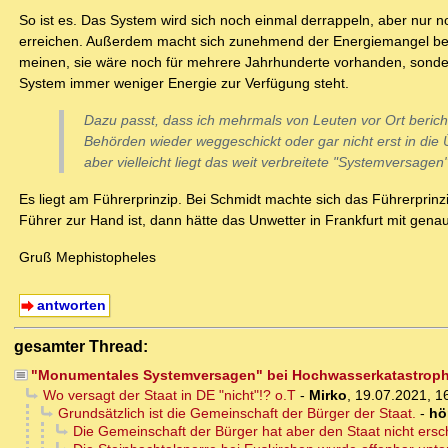
So ist es. Das System wird sich noch einmal derrappeln, aber nur n
erreichen. Außerdem macht sich zunehmend der Energiemangel bemer
meinen, sie wäre noch für mehrere Jahrhunderte vorhanden, sondern
System immer weniger Energie zur Verfügung steht.
Dazu passt, dass ich mehrmals von Leuten vor Ort bericht
Behörden wieder weggeschickt oder gar nicht erst in die
aber vielleicht liegt das weit verbreitete "Systemversag
Es liegt am Führerprinzip. Bei Schmidt machte sich das Führerpri
Führer zur Hand ist, dann hätte das Unwetter in Frankfurt mit gen
Gruß Mephistopheles
antworten
gesamter Thread:
"Monumentales Systemversagen" bei Hochwasserkatastrop
Wo versagt der Staat in DE "nicht"!? o.T
-
Mirko
,
19.07.2021, 1
Grundsätzlich ist die Gemeinschaft der Bürger der Staat.
-
hö
Die Gemeinschaft der Bürger hat aber den Staat nicht ersch