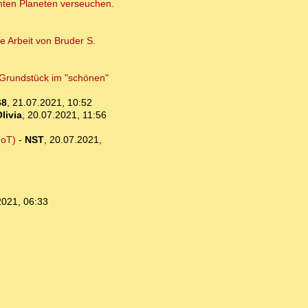
amten Planeten verseuchen.
e Arbeit von Bruder S.
n Grundstück im "schönen"
68
,
21.07.2021, 10:52
livia
,
20.07.2021, 11:56
(oT)
-
NST
,
20.07.2021,
2021, 06:33