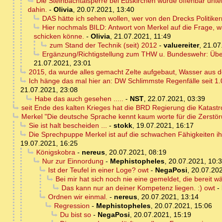
Die Steinbachtalsperre bei Euskirchen wurde offenbar unte
dahin.
-
Olivia
,
20.07.2021, 13:40
DAS hätte ich sehen wollen, wer von den Drecks Politike
Hier nochmals BILD: Antwort von Merkel auf die Frage,
schicken könne.
-
Olivia
,
21.07.2021, 11:49
zum Stand der Technik (seit) 2012
-
valuereiter
,
21.07
Ergänzung/Richtigstellung zum THW u. Bundeswehr: Über
21.07.2021, 23:01
2015, da wurde alles gemacht Zelte aufgebaut, Wasser aus d
Ich hänge das mal hier an: DW Schlimmste Regenfälle seit 1
21.07.2021, 23:08
Habe das auch gesehen .....
-
NST
,
22.07.2021, 03:39
seit Ende des kalten Krieges hat die BRD Regierung die Katastro
Merkel "Die deutsche Sprache kennt kaum worte für die Zerstörun
Sie ist halt bescheiden ...
-
stokk
,
19.07.2021, 16:17
Die Sprechpuppe Merkel ist auf die schwachen Fähigkeiten i
19.07.2021, 16:25
Königskobra
-
nereus
,
20.07.2021, 08:19
Nur zur Einnordung
-
Mephistopheles
,
20.07.2021, 10:
Ist der Teufel in einer Loge? owt
-
NegaPosi
,
20.07.202
Bei mir hat sich noch nie eine gemeldet, die bereit 
Das kann nur an deiner Kompetenz liegen. :) owt
-
Ordnen wir einmal.
-
nereus
,
20.07.2021, 13:14
Regression
-
Mephistopheles
,
20.07.2021, 15:06
Du bist so
-
NegaPosi
,
20.07.2021, 15:19