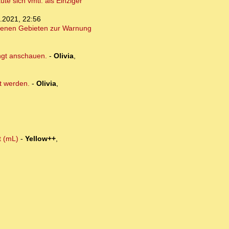
e sich vmtl. als Einziger
.2021, 22:56
ffenen Gebieten zur Warnung
ngt anschauen.
-
Olivia
,
t werden.
-
Olivia
,
t (mL)
-
Yellow++
,