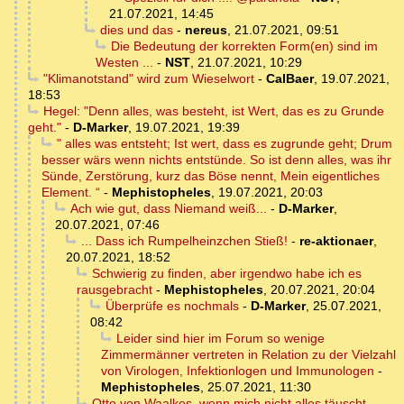
21.07.2021, 14:45
dies und das
-
nereus
,
21.07.2021, 09:51
Die Bedeutung der korrekten Form(en) sind im
Westen ...
-
NST
,
21.07.2021, 10:29
"Klimanotstand" wird zum Wieselwort
-
CalBaer
,
19.07.2021,
18:53
Hegel: "Denn alles, was besteht, ist Wert, das es zu Grunde
geht."
-
D-Marker
,
19.07.2021, 19:39
" alles was entsteht; Ist wert, dass es zugrunde geht; Drum
besser wärs wenn nichts entstünde. So ist denn alles, was ihr
Sünde, Zerstörung, kurz das Böse nennt, Mein eigentliches
Element. “
-
Mephistopheles
,
19.07.2021, 20:03
Ach wie gut, dass Niemand weiß...
-
D-Marker
,
20.07.2021, 07:46
... Dass ich Rumpelheinzchen Stieß!
-
re-aktionaer
,
20.07.2021, 18:52
Schwierig zu finden, aber irgendwo habe ich es
rausgebracht
-
Mephistopheles
,
20.07.2021, 20:04
Überprüfe es nochmals
-
D-Marker
,
25.07.2021,
08:42
Leider sind hier im Forum so wenige
Zimmermänner vertreten in Relation zu der Vielzahl
von Virologen, Infektionlogen und Immunologen
-
Mephistopheles
,
25.07.2021, 11:30
Otto von Waalkes, wenn mich nicht alles täuscht.
-