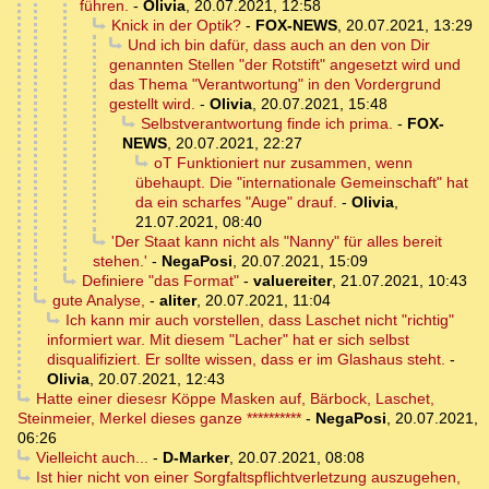
führen.
-
Olivia
,
20.07.2021, 12:58
Knick in der Optik?
-
FOX-NEWS
,
20.07.2021, 13:29
Und ich bin dafür, dass auch an den von Dir
genannten Stellen "der Rotstift" angesetzt wird und
das Thema "Verantwortung" in den Vordergrund
gestellt wird.
-
Olivia
,
20.07.2021, 15:48
Selbstverantwortung finde ich prima.
-
FOX-
NEWS
,
20.07.2021, 22:27
oT Funktioniert nur zusammen, wenn
übehaupt. Die "internationale Gemeinschaft" hat
da ein scharfes "Auge" drauf.
-
Olivia
,
21.07.2021, 08:40
'Der Staat kann nicht als "Nanny" für alles bereit
stehen.'
-
NegaPosi
,
20.07.2021, 15:09
Definiere "das Format"
-
valuereiter
,
21.07.2021, 10:43
gute Analyse,
-
aliter
,
20.07.2021, 11:04
Ich kann mir auch vorstellen, dass Laschet nicht "richtig"
informiert war. Mit diesem "Lacher" hat er sich selbst
disqualifiziert. Er sollte wissen, dass er im Glashaus steht.
-
Olivia
,
20.07.2021, 12:43
Hatte einer diesesr Köppe Masken auf, Bärbock, Laschet,
Steinmeier, Merkel dieses ganze **********
-
NegaPosi
,
20.07.2021,
06:26
Vielleicht auch...
-
D-Marker
,
20.07.2021, 08:08
Ist hier nicht von einer Sorgfaltspflichtverletzung auszugehen,