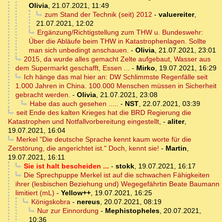
Olivia
,
21.07.2021, 11:49
zum Stand der Technik (seit) 2012
-
valuereiter
,
21.07.2021, 12:02
Ergänzung/Richtigstellung zum THW u. Bundeswehr:
Über die Abläufe beim THW in Katastrophenlagen. Sollte
man sich unbedingt anschauen.
-
Olivia
,
21.07.2021, 23:01
2015, da wurde alles gemacht Zelte aufgebaut, Wasser aus
dem Supermarkt geschafft, Essen ...
-
Mirko
,
19.07.2021, 16:29
Ich hänge das mal hier an: DW Schlimmste Regenfälle seit
1.000 Jahren in China. 100.000 Menschen müssen in Sicherheit
gebracht werden.
-
Olivia
,
21.07.2021, 23:08
Habe das auch gesehen .....
-
NST
,
22.07.2021, 03:39
seit Ende des kalten Krieges hat die BRD Regierung die
Katastrophen und Notfallvorbereitung eingestellt,
-
aliter
,
19.07.2021, 16:04
Merkel "Die deutsche Sprache kennt kaum worte für die
Zerstörung, die angerichtet ist." Doch, kennt sie!
-
Martin
,
19.07.2021, 16:11
Sie ist halt bescheiden ...
-
stokk
,
19.07.2021, 16:17
Die Sprechpuppe Merkel ist auf die schwachen Fähigkeiten
ihrer (lesbischen Beziehung und) Wegegefährtin Beate Baumann
limitiert (mL)
-
Yellow++
,
19.07.2021, 16:25
Königskobra
-
nereus
,
20.07.2021, 08:19
Nur zur Einnordung
-
Mephistopheles
,
20.07.2021,
10:36