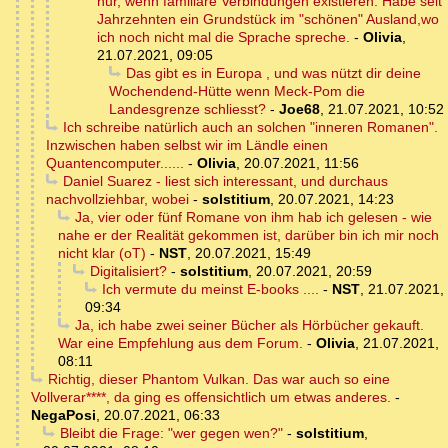
nur, wenn familiäre Verbindungen existieren. Habe seit
Jahrzehnten ein Grundstück im "schönen" Ausland,wo
ich noch nicht mal die Sprache spreche.
-
Olivia
,
21.07.2021, 09:05
Das gibt es in Europa , und was nützt dir deine
Wochendend-Hütte wenn Meck-Pom die
Landesgrenze schliesst?
-
Joe68
,
21.07.2021, 10:52
Ich schreibe natürlich auch an solchen "inneren Romanen".
Inzwischen haben selbst wir im Ländle einen
Quantencomputer......
-
Olivia
,
20.07.2021, 11:56
Daniel Suarez - liest sich interessant, und durchaus
nachvollziehbar, wobei
-
solstitium
,
20.07.2021, 14:23
Ja, vier oder fünf Romane von ihm hab ich gelesen - wie
nahe er der Realität gekommen ist, darüber bin ich mir noch
nicht klar (oT)
-
NST
,
20.07.2021, 15:49
Digitalisiert?
-
solstitium
,
20.07.2021, 20:59
Ich vermute du meinst E-books ....
-
NST
,
21.07.2021,
09:34
Ja, ich habe zwei seiner Bücher als Hörbücher gekauft.
War eine Empfehlung aus dem Forum.
-
Olivia
,
21.07.2021,
08:11
Richtig, dieser Phantom Vulkan. Das war auch so eine
Vollverar****, da ging es offensichtlich um etwas anderes.
-
NegaPosi
,
20.07.2021, 06:33
Bleibt die Frage: "wer gegen wen?"
-
solstitium
,