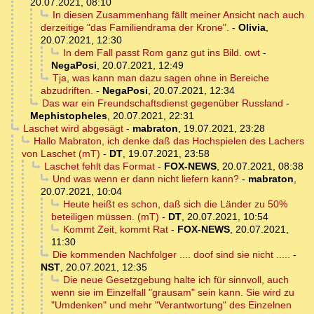
20.07.2021, 08:10
In diesen Zusammenhang fällt meiner Ansicht nach auch
derzeitige "das Familiendrama der Krone".
-
Olivia
,
20.07.2021, 12:30
In dem Fall passt Rom ganz gut ins Bild. owt
-
NegaPosi
,
20.07.2021, 12:49
Tja, was kann man dazu sagen ohne in Bereiche
abzudriften.
-
NegaPosi
,
20.07.2021, 12:34
Das war ein Freundschaftsdienst gegenüber Russland
-
Mephistopheles
,
20.07.2021, 22:31
Laschet wird abgesägt
-
mabraton
,
19.07.2021, 23:28
Hallo Mabraton, ich denke daß das Hochspielen des Lachers
von Laschet (mT)
-
DT
,
19.07.2021, 23:58
Laschet fehlt das Format
-
FOX-NEWS
,
20.07.2021, 08:38
Und was wenn er dann nicht liefern kann?
-
mabraton
,
20.07.2021, 10:04
Heute heißt es schon, daß sich die Länder zu 50%
beteiligen müssen. (mT)
-
DT
,
20.07.2021, 10:54
Kommt Zeit, kommt Rat
-
FOX-NEWS
,
20.07.2021,
11:30
Die kommenden Nachfolger .... doof sind sie nicht .....
-
NST
,
20.07.2021, 12:35
Die neue Gesetzgebung halte ich für sinnvoll, auch
wenn sie im Einzelfall "grausam" sein kann. Sie wird zu
"Umdenken" und mehr "Verantwortung" des Einzelnen