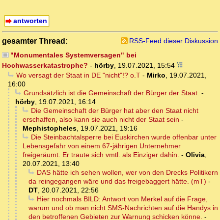
antworten
gesamter Thread:
RSS-Feed dieser Diskussion
"Monumentales Systemversagen" bei
Hochwasserkatastrophe?
-
hörby
,
19.07.2021, 15:54
Wo versagt der Staat in DE "nicht"!? o.T
-
Mirko
,
19.07.2021,
16:00
Grundsätzlich ist die Gemeinschaft der Bürger der Staat.
-
hörby
,
19.07.2021, 16:14
Die Gemeinschaft der Bürger hat aber den Staat nicht
erschaffen, also kann sie auch nicht der Staat sein
-
Mephistopheles
,
19.07.2021, 19:16
Die Steinbachtalsperre bei Euskirchen wurde offenbar unter
Lebensgefahr von einem 67-jährigen Unternehmer
freigeräumt. Er traute sich vmtl. als Einziger dahin.
-
Olivia
,
20.07.2021, 13:40
DAS hätte ich sehen wollen, wer von den Drecks Politikern
da reingegangen wäre und das freigebaggert hätte. (mT)
-
DT
,
20.07.2021, 22:56
Hier nochmals BILD: Antwort von Merkel auf die Frage,
warum und ob man nicht SMS-Nachrichten auf die Handys in
den betroffenen Gebieten zur Warnung schicken könne.
-