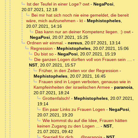
Ist der Teufel in einer Loge? owt
-
NegaPosi
,
20.07.2021, 12:18
Bei mir hat sich noch nie eine gemeldet, die bereit
wäre, mich aufzunehmen - kt
-
Mephistopheles
,
20.07.2021, 14:16
Das kann nur an deiner Kompetenz liegen. :) owt
-
NegaPosi
,
20.07.2021, 15:25
Ordnen wir einmal.
-
nereus
,
20.07.2021, 13:14
Regression
-
Mephistopheles
,
20.07.2021, 15:06
Du bist so
-
NegaPosi
,
20.07.2021, 15:19
Die ganzen Logen dürften voll von Frauen sein ....
-
NST
,
20.07.2021, 15:57
Früher, in den Zeiten vor der Regression
-
Mephistopheles
,
20.07.2021, 16:45
Frauen sind in Logen verboten, genauso wie in
Kampfeinheiten der israelischen Armee
-
paranoia
,
20.07.2021, 18:24
Grottenfalsch!
-
Mephistopheles
,
20.07.2021,
19:14
Ein paar Links zu Frauen Logen
-
NegaPosi
,
20.07.2021, 19:20
Wie kommst du auf die Idee, Frauen hätten
keinen Zugang zu den Logen ...
-
NST
,
21.07.2021, 09:42
Speziell für dich .... @paranoia
-
NST
,