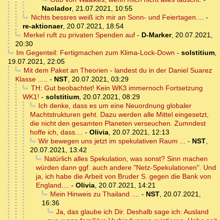
Naclador
,
21.07.2021, 10:55
Nichts bessres weiß ich mir an Sonn- und Feiertagen....
-
re-aktionaer
,
20.07.2021, 18:54
Merkel ruft zu privaten Spenden auf
-
D-Marker
,
20.07.2021,
20:30
Im Gegenteil: Fertigmachen zum Klima-Lock-Down
-
solstitium
,
19.07.2021, 22:05
Mit dem Paket an Theorien - landest du in der Daniel Suarez
Klasse .....
-
NST
,
20.07.2021, 03:29
TH: Gut beobachtet! Kein WK3 immernoch Fortsetzung
WK1!
-
solstitium
,
20.07.2021, 08:29
Ich denke, dass es um eine Neuordnung globaler
Machtstrukturen geht. Dazu werden alle Mittel eingesetzt,
die nicht den gesamten Planeten verseuchen. Zumndest
hoffe ich, dass....
-
Olivia
,
20.07.2021, 12:13
Wir bewegen uns jetzt im spekulativen Raum ...
-
NST
,
20.07.2021, 13:42
Natürlich alles Spekulation, was sonst? Sinn machen
würden dann ggf. auch andere "Netz-Spekulationen". Und
ja, ich habe die Arbeit von Bruder S. gegen die Bank von
England....
-
Olivia
,
20.07.2021, 14:21
Mein Hinweis zu Thailand ....
-
NST
,
20.07.2021,
16:36
Ja, das glaube ich Dir. Deshalb sage ich: Ausland