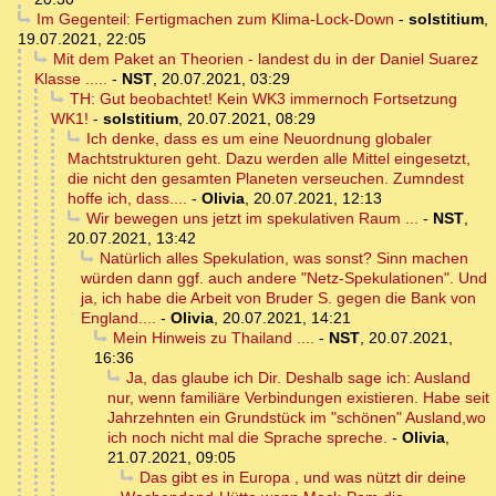
Im Gegenteil: Fertigmachen zum Klima-Lock-Down
-
solstitium
,
19.07.2021, 22:05
Mit dem Paket an Theorien - landest du in der Daniel Suarez
Klasse .....
-
NST
,
20.07.2021, 03:29
TH: Gut beobachtet! Kein WK3 immernoch Fortsetzung
WK1!
-
solstitium
,
20.07.2021, 08:29
Ich denke, dass es um eine Neuordnung globaler
Machtstrukturen geht. Dazu werden alle Mittel eingesetzt,
die nicht den gesamten Planeten verseuchen. Zumndest
hoffe ich, dass....
-
Olivia
,
20.07.2021, 12:13
Wir bewegen uns jetzt im spekulativen Raum ...
-
NST
,
20.07.2021, 13:42
Natürlich alles Spekulation, was sonst? Sinn machen
würden dann ggf. auch andere "Netz-Spekulationen". Und
ja, ich habe die Arbeit von Bruder S. gegen die Bank von
England....
-
Olivia
,
20.07.2021, 14:21
Mein Hinweis zu Thailand ....
-
NST
,
20.07.2021,
16:36
Ja, das glaube ich Dir. Deshalb sage ich: Ausland
nur, wenn familiäre Verbindungen existieren. Habe seit
Jahrzehnten ein Grundstück im "schönen" Ausland,wo
ich noch nicht mal die Sprache spreche.
-
Olivia
,
21.07.2021, 09:05
Das gibt es in Europa , und was nützt dir deine