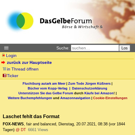
Suche:
Los
Login
zurück zur Hauptseite
in Thread öffnen
Ticker
Fluchtburg autark am Meer
|
Zum Tode Jürgen Küßners
|
Bücher vom Kopp-Verlag |
Datenschutzerklärung
Unterstützen Sie das Gelbe Forum
durch
Käufe bei Amazon
! |
Weitere Buchempfehlungen
und
Amazonnavigation
|
Cookie-Einstellungen
Laschet fehlt das Format
FOX-NEWS
,
fair and balanced
,
Dienstag, 20.07.2021, 08:38
(vor 1844
Tagen)
@ DT
6661 Views