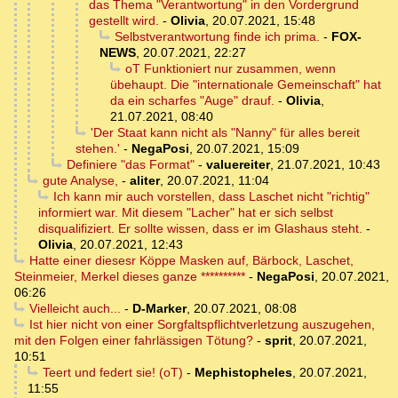
das Thema "Verantwortung" in den Vordergrund
gestellt wird.
-
Olivia
,
20.07.2021, 15:48
Selbstverantwortung finde ich prima.
-
FOX-
NEWS
,
20.07.2021, 22:27
oT Funktioniert nur zusammen, wenn
übehaupt. Die "internationale Gemeinschaft" hat
da ein scharfes "Auge" drauf.
-
Olivia
,
21.07.2021, 08:40
'Der Staat kann nicht als "Nanny" für alles bereit
stehen.'
-
NegaPosi
,
20.07.2021, 15:09
Definiere "das Format"
-
valuereiter
,
21.07.2021, 10:43
gute Analyse,
-
aliter
,
20.07.2021, 11:04
Ich kann mir auch vorstellen, dass Laschet nicht "richtig"
informiert war. Mit diesem "Lacher" hat er sich selbst
disqualifiziert. Er sollte wissen, dass er im Glashaus steht.
-
Olivia
,
20.07.2021, 12:43
Hatte einer diesesr Köppe Masken auf, Bärbock, Laschet,
Steinmeier, Merkel dieses ganze **********
-
NegaPosi
,
20.07.2021,
06:26
Vielleicht auch...
-
D-Marker
,
20.07.2021, 08:08
Ist hier nicht von einer Sorgfaltspflichtverletzung auszugehen,
mit den Folgen einer fahrlässigen Tötung?
-
sprit
,
20.07.2021,
10:51
Teert und federt sie! (oT)
-
Mephistopheles
,
20.07.2021,
11:55