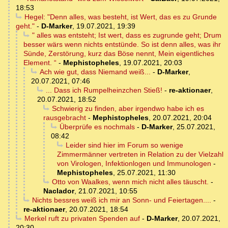
18:53
Hegel: "Denn alles, was besteht, ist Wert, das es zu Grunde
geht."
-
D-Marker
,
19.07.2021, 19:39
" alles was entsteht; Ist wert, dass es zugrunde geht; Drum
besser wärs wenn nichts entstünde. So ist denn alles, was ihr
Sünde, Zerstörung, kurz das Böse nennt, Mein eigentliches
Element. “
-
Mephistopheles
,
19.07.2021, 20:03
Ach wie gut, dass Niemand weiß...
-
D-Marker
,
20.07.2021, 07:46
... Dass ich Rumpelheinzchen Stieß!
-
re-aktionaer
,
20.07.2021, 18:52
Schwierig zu finden, aber irgendwo habe ich es
rausgebracht
-
Mephistopheles
,
20.07.2021, 20:04
Überprüfe es nochmals
-
D-Marker
,
25.07.2021,
08:42
Leider sind hier im Forum so wenige
Zimmermänner vertreten in Relation zu der Vielzahl
von Virologen, Infektionlogen und Immunologen
-
Mephistopheles
,
25.07.2021, 11:30
Otto von Waalkes, wenn mich nicht alles täuscht.
-
Naclador
,
21.07.2021, 10:55
Nichts bessres weiß ich mir an Sonn- und Feiertagen....
-
re-aktionaer
,
20.07.2021, 18:54
Merkel ruft zu privaten Spenden auf
-
D-Marker
,
20.07.2021,
20:30