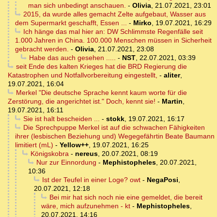
man sich unbedingt anschauen.
-
Olivia
,
21.07.2021, 23:01
2015, da wurde alles gemacht Zelte aufgebaut, Wasser aus
dem Supermarkt geschafft, Essen ...
-
Mirko
,
19.07.2021, 16:29
Ich hänge das mal hier an: DW Schlimmste Regenfälle seit
1.000 Jahren in China. 100.000 Menschen müssen in Sicherheit
gebracht werden.
-
Olivia
,
21.07.2021, 23:08
Habe das auch gesehen .....
-
NST
,
22.07.2021, 03:39
seit Ende des kalten Krieges hat die BRD Regierung die
Katastrophen und Notfallvorbereitung eingestellt,
-
aliter
,
19.07.2021, 16:04
Merkel "Die deutsche Sprache kennt kaum worte für die
Zerstörung, die angerichtet ist." Doch, kennt sie!
-
Martin
,
19.07.2021, 16:11
Sie ist halt bescheiden ...
-
stokk
,
19.07.2021, 16:17
Die Sprechpuppe Merkel ist auf die schwachen Fähigkeiten
ihrer (lesbischen Beziehung und) Wegegefährtin Beate Baumann
limitiert (mL)
-
Yellow++
,
19.07.2021, 16:25
Königskobra
-
nereus
,
20.07.2021, 08:19
Nur zur Einnordung
-
Mephistopheles
,
20.07.2021,
10:36
Ist der Teufel in einer Loge? owt
-
NegaPosi
,
20.07.2021, 12:18
Bei mir hat sich noch nie eine gemeldet, die bereit
wäre, mich aufzunehmen - kt
-
Mephistopheles
,
20.07.2021, 14:16