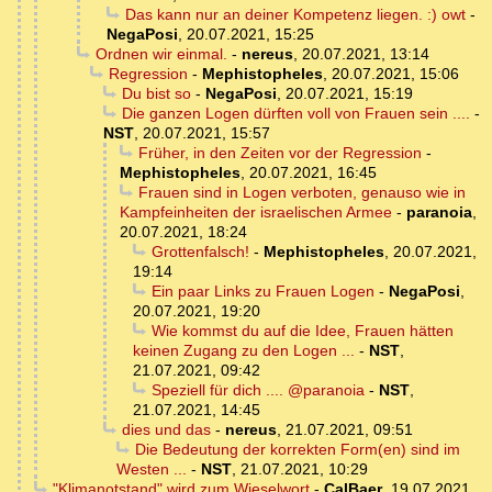
Das kann nur an deiner Kompetenz liegen. :) owt
-
NegaPosi
,
20.07.2021, 15:25
Ordnen wir einmal.
-
nereus
,
20.07.2021, 13:14
Regression
-
Mephistopheles
,
20.07.2021, 15:06
Du bist so
-
NegaPosi
,
20.07.2021, 15:19
Die ganzen Logen dürften voll von Frauen sein ....
-
NST
,
20.07.2021, 15:57
Früher, in den Zeiten vor der Regression
-
Mephistopheles
,
20.07.2021, 16:45
Frauen sind in Logen verboten, genauso wie in
Kampfeinheiten der israelischen Armee
-
paranoia
,
20.07.2021, 18:24
Grottenfalsch!
-
Mephistopheles
,
20.07.2021,
19:14
Ein paar Links zu Frauen Logen
-
NegaPosi
,
20.07.2021, 19:20
Wie kommst du auf die Idee, Frauen hätten
keinen Zugang zu den Logen ...
-
NST
,
21.07.2021, 09:42
Speziell für dich .... @paranoia
-
NST
,
21.07.2021, 14:45
dies und das
-
nereus
,
21.07.2021, 09:51
Die Bedeutung der korrekten Form(en) sind im
Westen ...
-
NST
,
21.07.2021, 10:29
"Klimanotstand" wird zum Wieselwort
-
CalBaer
,
19.07.2021,