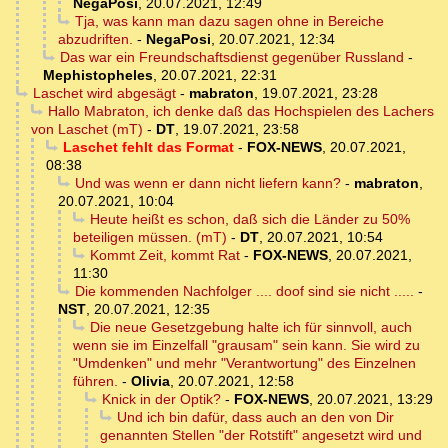
NegaPosi
,
20.07.2021, 12:49
Tja, was kann man dazu sagen ohne in Bereiche
abzudriften.
-
NegaPosi
,
20.07.2021, 12:34
Das war ein Freundschaftsdienst gegenüber Russland
-
Mephistopheles
,
20.07.2021, 22:31
Laschet wird abgesägt
-
mabraton
,
19.07.2021, 23:28
Hallo Mabraton, ich denke daß das Hochspielen des Lachers
von Laschet (mT)
-
DT
,
19.07.2021, 23:58
Laschet fehlt das Format
-
FOX-NEWS
,
20.07.2021,
08:38
Und was wenn er dann nicht liefern kann?
-
mabraton
,
20.07.2021, 10:04
Heute heißt es schon, daß sich die Länder zu 50%
beteiligen müssen. (mT)
-
DT
,
20.07.2021, 10:54
Kommt Zeit, kommt Rat
-
FOX-NEWS
,
20.07.2021,
11:30
Die kommenden Nachfolger .... doof sind sie nicht .....
-
NST
,
20.07.2021, 12:35
Die neue Gesetzgebung halte ich für sinnvoll, auch
wenn sie im Einzelfall "grausam" sein kann. Sie wird zu
"Umdenken" und mehr "Verantwortung" des Einzelnen
führen.
-
Olivia
,
20.07.2021, 12:58
Knick in der Optik?
-
FOX-NEWS
,
20.07.2021, 13:29
Und ich bin dafür, dass auch an den von Dir
genannten Stellen "der Rotstift" angesetzt wird und