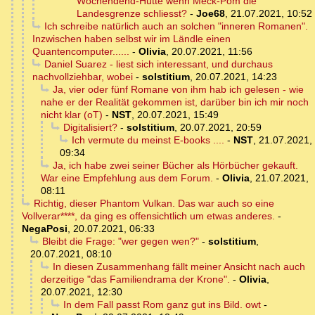
Wochendend-Hütte wenn Meck-Pom die
Landesgrenze schliesst?
-
Joe68
,
21.07.2021, 10:52
Ich schreibe natürlich auch an solchen "inneren Romanen".
Inzwischen haben selbst wir im Ländle einen
Quantencomputer......
-
Olivia
,
20.07.2021, 11:56
Daniel Suarez - liest sich interessant, und durchaus
nachvollziehbar, wobei
-
solstitium
,
20.07.2021, 14:23
Ja, vier oder fünf Romane von ihm hab ich gelesen - wie
nahe er der Realität gekommen ist, darüber bin ich mir noch
nicht klar (oT)
-
NST
,
20.07.2021, 15:49
Digitalisiert?
-
solstitium
,
20.07.2021, 20:59
Ich vermute du meinst E-books ....
-
NST
,
21.07.2021,
09:34
Ja, ich habe zwei seiner Bücher als Hörbücher gekauft.
War eine Empfehlung aus dem Forum.
-
Olivia
,
21.07.2021,
08:11
Richtig, dieser Phantom Vulkan. Das war auch so eine
Vollverar****, da ging es offensichtlich um etwas anderes.
-
NegaPosi
,
20.07.2021, 06:33
Bleibt die Frage: "wer gegen wen?"
-
solstitium
,
20.07.2021, 08:10
In diesen Zusammenhang fällt meiner Ansicht nach auch
derzeitige "das Familiendrama der Krone".
-
Olivia
,
20.07.2021, 12:30
In dem Fall passt Rom ganz gut ins Bild. owt
-