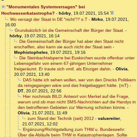
"Monumentales Systemversagen" bei
Hochwasserkatastrophe?
-
hörby
,
19.07.2021, 15:54
Wo versagt der Staat in DE "nicht"!? o.T
-
Mirko
,
19.07.2021,
16:00
Grundsätzlich ist die Gemeinschaft der Bürger der Staat.
-
hörby
,
19.07.2021, 16:14
Die Gemeinschaft der Bürger hat aber den Staat nicht
erschaffen, also kann sie auch nicht der Staat sein
-
Mephistopheles
,
19.07.2021, 19:16
Die Steinbachtalsperre bei Euskirchen wurde offenbar unter
Lebensgefahr von einem 67-jährigen Unternehmer
freigeräumt. Er traute sich vmtl. als Einziger dahin.
-
Olivia
,
20.07.2021, 13:40
DAS hätte ich sehen wollen, wer von den Drecks Politikern
da reingegangen wäre und das freigebaggert hätte. (mT)
-
DT
,
20.07.2021, 22:56
Hier nochmals BILD: Antwort von Merkel auf die Frage,
warum und ob man nicht SMS-Nachrichten auf die Handys in
den betroffenen Gebieten zur Warnung schicken könne.
-
Olivia
,
21.07.2021, 11:49
zum Stand der Technik (seit) 2012
-
valuereiter
,
21.07.2021, 12:02
Ergänzung/Richtigstellung zum THW u. Bundeswehr:
Über die Abläufe beim THW in Katastrophenlagen. Sollte