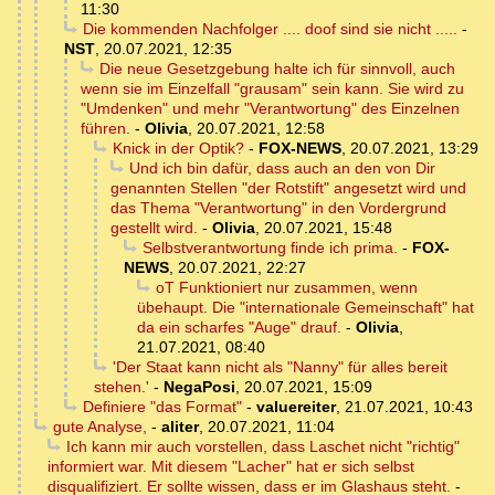
11:30
Die kommenden Nachfolger .... doof sind sie nicht .....
-
NST
,
20.07.2021, 12:35
Die neue Gesetzgebung halte ich für sinnvoll, auch
wenn sie im Einzelfall "grausam" sein kann. Sie wird zu
"Umdenken" und mehr "Verantwortung" des Einzelnen
führen.
-
Olivia
,
20.07.2021, 12:58
Knick in der Optik?
-
FOX-NEWS
,
20.07.2021, 13:29
Und ich bin dafür, dass auch an den von Dir
genannten Stellen "der Rotstift" angesetzt wird und
das Thema "Verantwortung" in den Vordergrund
gestellt wird.
-
Olivia
,
20.07.2021, 15:48
Selbstverantwortung finde ich prima.
-
FOX-
NEWS
,
20.07.2021, 22:27
oT Funktioniert nur zusammen, wenn
übehaupt. Die "internationale Gemeinschaft" hat
da ein scharfes "Auge" drauf.
-
Olivia
,
21.07.2021, 08:40
'Der Staat kann nicht als "Nanny" für alles bereit
stehen.'
-
NegaPosi
,
20.07.2021, 15:09
Definiere "das Format"
-
valuereiter
,
21.07.2021, 10:43
gute Analyse,
-
aliter
,
20.07.2021, 11:04
Ich kann mir auch vorstellen, dass Laschet nicht "richtig"
informiert war. Mit diesem "Lacher" hat er sich selbst
disqualifiziert. Er sollte wissen, dass er im Glashaus steht.
-