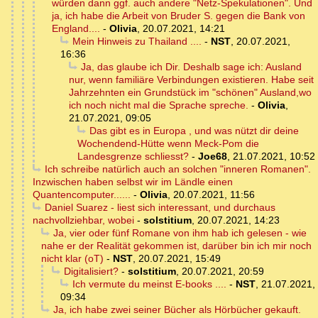
würden dann ggf. auch andere "Netz-Spekulationen". Und
ja, ich habe die Arbeit von Bruder S. gegen die Bank von
England....
-
Olivia
,
20.07.2021, 14:21
Mein Hinweis zu Thailand ....
-
NST
,
20.07.2021,
16:36
Ja, das glaube ich Dir. Deshalb sage ich: Ausland
nur, wenn familiäre Verbindungen existieren. Habe seit
Jahrzehnten ein Grundstück im "schönen" Ausland,wo
ich noch nicht mal die Sprache spreche.
-
Olivia
,
21.07.2021, 09:05
Das gibt es in Europa , und was nützt dir deine
Wochendend-Hütte wenn Meck-Pom die
Landesgrenze schliesst?
-
Joe68
,
21.07.2021, 10:52
Ich schreibe natürlich auch an solchen "inneren Romanen".
Inzwischen haben selbst wir im Ländle einen
Quantencomputer......
-
Olivia
,
20.07.2021, 11:56
Daniel Suarez - liest sich interessant, und durchaus
nachvollziehbar, wobei
-
solstitium
,
20.07.2021, 14:23
Ja, vier oder fünf Romane von ihm hab ich gelesen - wie
nahe er der Realität gekommen ist, darüber bin ich mir noch
nicht klar (oT)
-
NST
,
20.07.2021, 15:49
Digitalisiert?
-
solstitium
,
20.07.2021, 20:59
Ich vermute du meinst E-books ....
-
NST
,
21.07.2021,
09:34
Ja, ich habe zwei seiner Bücher als Hörbücher gekauft.