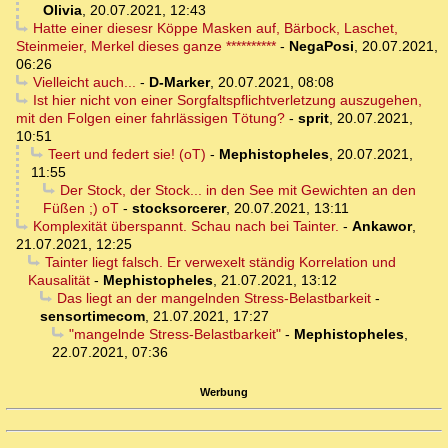
Olivia
,
20.07.2021, 12:43
Hatte einer diesesr Köppe Masken auf, Bärbock, Laschet,
Steinmeier, Merkel dieses ganze **********
-
NegaPosi
,
20.07.2021,
06:26
Vielleicht auch...
-
D-Marker
,
20.07.2021, 08:08
Ist hier nicht von einer Sorgfaltspflichtverletzung auszugehen,
mit den Folgen einer fahrlässigen Tötung?
-
sprit
,
20.07.2021,
10:51
Teert und federt sie! (oT)
-
Mephistopheles
,
20.07.2021,
11:55
Der Stock, der Stock... in den See mit Gewichten an den
Füßen ;) oT
-
stocksorcerer
,
20.07.2021, 13:11
Komplexität überspannt. Schau nach bei Tainter.
-
Ankawor
,
21.07.2021, 12:25
Tainter liegt falsch. Er verwexelt ständig Korrelation und
Kausalität
-
Mephistopheles
,
21.07.2021, 13:12
Das liegt an der mangelnden Stress-Belastbarkeit
-
sensortimecom
,
21.07.2021, 17:27
"mangelnde Stress-Belastbarkeit"
-
Mephistopheles
,
22.07.2021, 07:36
Werbung