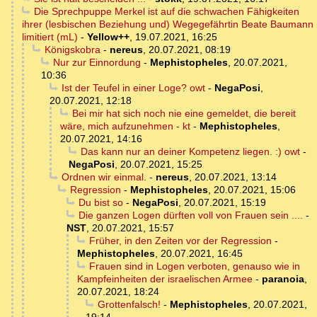
Die Sprechpuppe Merkel ist auf die schwachen Fähigkeiten
ihrer (lesbischen Beziehung und) Wegegefährtin Beate Baumann
limitiert (mL)
-
Yellow++
,
19.07.2021, 16:25
Königskobra
-
nereus
,
20.07.2021, 08:19
Nur zur Einnordung
-
Mephistopheles
,
20.07.2021,
10:36
Ist der Teufel in einer Loge? owt
-
NegaPosi
,
20.07.2021, 12:18
Bei mir hat sich noch nie eine gemeldet, die bereit
wäre, mich aufzunehmen - kt
-
Mephistopheles
,
20.07.2021, 14:16
Das kann nur an deiner Kompetenz liegen. :) owt
-
NegaPosi
,
20.07.2021, 15:25
Ordnen wir einmal.
-
nereus
,
20.07.2021, 13:14
Regression
-
Mephistopheles
,
20.07.2021, 15:06
Du bist so
-
NegaPosi
,
20.07.2021, 15:19
Die ganzen Logen dürften voll von Frauen sein ....
-
NST
,
20.07.2021, 15:57
Früher, in den Zeiten vor der Regression
-
Mephistopheles
,
20.07.2021, 16:45
Frauen sind in Logen verboten, genauso wie in
Kampfeinheiten der israelischen Armee
-
paranoia
,
20.07.2021, 18:24
Grottenfalsch!
-
Mephistopheles
,
20.07.2021,