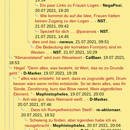
19:14
Ein paar Links zu Frauen Logen
-
NegaPosi
,
20.07.2021, 19:20
Wie kommst du auf die Idee, Frauen hätten
keinen Zugang zu den Logen ...
-
NST
,
21.07.2021, 09:42
Speziell für dich .... @paranoia
-
NST
,
21.07.2021, 14:45
dies und das
-
nereus
,
21.07.2021, 09:51
Die Bedeutung der korrekten Form(en) sind im
Westen ...
-
NST
,
21.07.2021, 10:29
"Klimanotstand" wird zum Wieselwort
-
CalBaer
,
19.07.2021,
18:53
Hegel: "Denn alles, was besteht, ist Wert, das es zu Grunde
geht."
-
D-Marker
,
19.07.2021, 19:39
" alles was entsteht; Ist wert, dass es zugrunde geht; Drum
besser wärs wenn nichts entstünde. So ist denn alles, was ihr
Sünde, Zerstörung, kurz das Böse nennt, Mein eigentliches
Element. “
-
Mephistopheles
,
19.07.2021, 20:03
Ach wie gut, dass Niemand weiß...
-
D-Marker
,
20.07.2021, 07:46
... Dass ich Rumpelheinzchen Stieß!
-
re-aktionaer
,
20.07.2021, 18:52
Schwierig zu finden, aber irgendwo habe ich es
rausgebracht
-
Mephistopheles
,
20.07.2021, 20:04