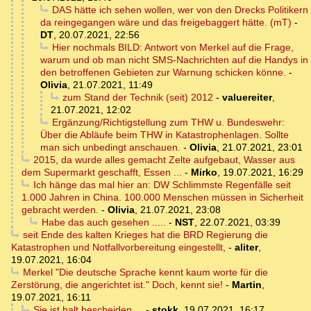
DAS hätte ich sehen wollen, wer von den Drecks Politikern
da reingegangen wäre und das freigebaggert hätte. (mT)
-
DT
,
20.07.2021, 22:56
Hier nochmals BILD: Antwort von Merkel auf die Frage,
warum und ob man nicht SMS-Nachrichten auf die Handys in
den betroffenen Gebieten zur Warnung schicken könne.
-
Olivia
,
21.07.2021, 11:49
zum Stand der Technik (seit) 2012
-
valuereiter
,
21.07.2021, 12:02
Ergänzung/Richtigstellung zum THW u. Bundeswehr:
Über die Abläufe beim THW in Katastrophenlagen. Sollte
man sich unbedingt anschauen.
-
Olivia
,
21.07.2021, 23:01
2015, da wurde alles gemacht Zelte aufgebaut, Wasser aus
dem Supermarkt geschafft, Essen ...
-
Mirko
,
19.07.2021, 16:29
Ich hänge das mal hier an: DW Schlimmste Regenfälle seit
1.000 Jahren in China. 100.000 Menschen müssen in Sicherheit
gebracht werden.
-
Olivia
,
21.07.2021, 23:08
Habe das auch gesehen .....
-
NST
,
22.07.2021, 03:39
seit Ende des kalten Krieges hat die BRD Regierung die
Katastrophen und Notfallvorbereitung eingestellt,
-
aliter
,
19.07.2021, 16:04
Merkel "Die deutsche Sprache kennt kaum worte für die
Zerstörung, die angerichtet ist." Doch, kennt sie!
-
Martin
,
19.07.2021, 16:11
Sie ist halt bescheiden ...
-
stokk
,
19.07.2021, 16:17