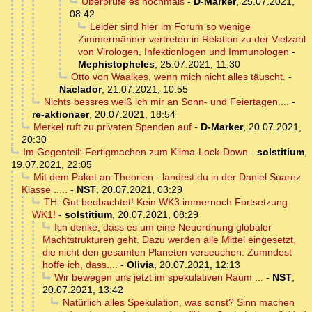
Überprüfe es nochmals
-
D-Marker
,
25.07.2021,
08:42
Leider sind hier im Forum so wenige
Zimmermänner vertreten in Relation zu der Vielzahl
von Virologen, Infektionlogen und Immunologen
-
Mephistopheles
,
25.07.2021, 11:30
Otto von Waalkes, wenn mich nicht alles täuscht.
-
Naclador
,
21.07.2021, 10:55
Nichts bessres weiß ich mir an Sonn- und Feiertagen....
-
re-aktionaer
,
20.07.2021, 18:54
Merkel ruft zu privaten Spenden auf
-
D-Marker
,
20.07.2021,
20:30
Im Gegenteil: Fertigmachen zum Klima-Lock-Down
-
solstitium
,
19.07.2021, 22:05
Mit dem Paket an Theorien - landest du in der Daniel Suarez
Klasse .....
-
NST
,
20.07.2021, 03:29
TH: Gut beobachtet! Kein WK3 immernoch Fortsetzung
WK1!
-
solstitium
,
20.07.2021, 08:29
Ich denke, dass es um eine Neuordnung globaler
Machtstrukturen geht. Dazu werden alle Mittel eingesetzt,
die nicht den gesamten Planeten verseuchen. Zumndest
hoffe ich, dass....
-
Olivia
,
20.07.2021, 12:13
Wir bewegen uns jetzt im spekulativen Raum ...
-
NST
,
20.07.2021, 13:42
Natürlich alles Spekulation, was sonst? Sinn machen