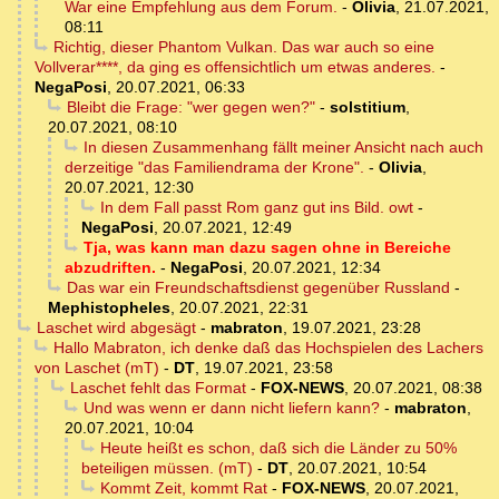
War eine Empfehlung aus dem Forum.
-
Olivia
,
21.07.2021,
08:11
Richtig, dieser Phantom Vulkan. Das war auch so eine
Vollverar****, da ging es offensichtlich um etwas anderes.
-
NegaPosi
,
20.07.2021, 06:33
Bleibt die Frage: "wer gegen wen?"
-
solstitium
,
20.07.2021, 08:10
In diesen Zusammenhang fällt meiner Ansicht nach auch
derzeitige "das Familiendrama der Krone".
-
Olivia
,
20.07.2021, 12:30
In dem Fall passt Rom ganz gut ins Bild. owt
-
NegaPosi
,
20.07.2021, 12:49
Tja, was kann man dazu sagen ohne in Bereiche
abzudriften.
-
NegaPosi
,
20.07.2021, 12:34
Das war ein Freundschaftsdienst gegenüber Russland
-
Mephistopheles
,
20.07.2021, 22:31
Laschet wird abgesägt
-
mabraton
,
19.07.2021, 23:28
Hallo Mabraton, ich denke daß das Hochspielen des Lachers
von Laschet (mT)
-
DT
,
19.07.2021, 23:58
Laschet fehlt das Format
-
FOX-NEWS
,
20.07.2021, 08:38
Und was wenn er dann nicht liefern kann?
-
mabraton
,
20.07.2021, 10:04
Heute heißt es schon, daß sich die Länder zu 50%
beteiligen müssen. (mT)
-
DT
,
20.07.2021, 10:54
Kommt Zeit, kommt Rat
-
FOX-NEWS
,
20.07.2021,