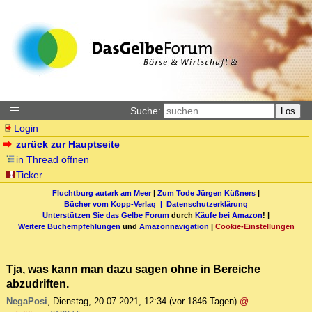
Suche:
Los
Login
zurück zur Hauptseite
in Thread öffnen
Ticker
Fluchtburg autark am Meer
|
Zum Tode Jürgen Küßners
|
Bücher vom Kopp-Verlag |
Datenschutzerklärung
Unterstützen Sie das Gelbe Forum
durch
Käufe bei Amazon
! |
Weitere Buchempfehlungen
und
Amazonnavigation
|
Cookie-Einstellungen
Tja, was kann man dazu sagen ohne in Bereiche
abzudriften.
NegaPosi
,
Dienstag, 20.07.2021, 12:34
(vor 1846 Tagen)
@