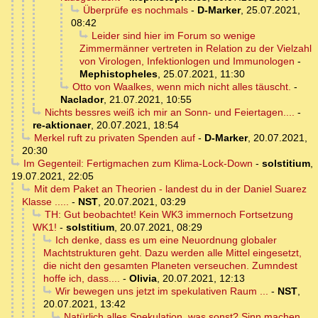
Überprüfe es nochmals
-
D-Marker
,
25.07.2021,
08:42
Leider sind hier im Forum so wenige
Zimmermänner vertreten in Relation zu der Vielzahl
von Virologen, Infektionlogen und Immunologen
-
Mephistopheles
,
25.07.2021, 11:30
Otto von Waalkes, wenn mich nicht alles täuscht.
-
Naclador
,
21.07.2021, 10:55
Nichts bessres weiß ich mir an Sonn- und Feiertagen....
-
re-aktionaer
,
20.07.2021, 18:54
Merkel ruft zu privaten Spenden auf
-
D-Marker
,
20.07.2021,
20:30
Im Gegenteil: Fertigmachen zum Klima-Lock-Down
-
solstitium
,
19.07.2021, 22:05
Mit dem Paket an Theorien - landest du in der Daniel Suarez
Klasse .....
-
NST
,
20.07.2021, 03:29
TH: Gut beobachtet! Kein WK3 immernoch Fortsetzung
WK1!
-
solstitium
,
20.07.2021, 08:29
Ich denke, dass es um eine Neuordnung globaler
Machtstrukturen geht. Dazu werden alle Mittel eingesetzt,
die nicht den gesamten Planeten verseuchen. Zumndest
hoffe ich, dass....
-
Olivia
,
20.07.2021, 12:13
Wir bewegen uns jetzt im spekulativen Raum ...
-
NST
,
20.07.2021, 13:42
Natürlich alles Spekulation, was sonst? Sinn machen