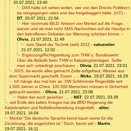
20.07.2021, 13:40
DAS hätte ich sehen wollen, wer von den Drecks Politikern
da reingegangen wäre und das freigebaggert hätte. (mT)
-
DT
,
20.07.2021, 22:56
Hier nochmals BILD: Antwort von Merkel auf die Frage,
warum und ob man nicht SMS-Nachrichten auf die Handys in
den betroffenen Gebieten zur Warnung schicken könne.
-
Olivia
,
21.07.2021, 11:49
zum Stand der Technik (seit) 2012
-
valuereiter
,
21.07.2021, 12:02
Ergänzung/Richtigstellung zum THW u. Bundeswehr:
Über die Abläufe beim THW in Katastrophenlagen. Sollte
man sich unbedingt anschauen.
-
Olivia
,
21.07.2021, 23:01
2015, da wurde alles gemacht Zelte aufgebaut, Wasser aus
dem Supermarkt geschafft, Essen ...
-
Mirko
,
19.07.2021, 16:29
Ich hänge das mal hier an: DW Schlimmste Regenfälle seit
1.000 Jahren in China. 100.000 Menschen müssen in Sicherheit
gebracht werden.
-
Olivia
,
21.07.2021, 23:08
Habe das auch gesehen .....
-
NST
,
22.07.2021, 03:39
seit Ende des kalten Krieges hat die BRD Regierung die
Katastrophen und Notfallvorbereitung eingestellt,
-
aliter
,
19.07.2021, 16:04
Merkel "Die deutsche Sprache kennt kaum worte für die
Zerstörung, die angerichtet ist." Doch, kennt sie!
-
Martin
,
19.07.2021, 16:11