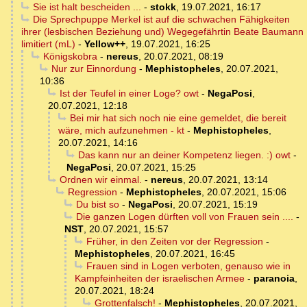
Sie ist halt bescheiden ...
-
stokk
,
19.07.2021, 16:17
Die Sprechpuppe Merkel ist auf die schwachen Fähigkeiten
ihrer (lesbischen Beziehung und) Wegegefährtin Beate Baumann
limitiert (mL)
-
Yellow++
,
19.07.2021, 16:25
Königskobra
-
nereus
,
20.07.2021, 08:19
Nur zur Einnordung
-
Mephistopheles
,
20.07.2021,
10:36
Ist der Teufel in einer Loge? owt
-
NegaPosi
,
20.07.2021, 12:18
Bei mir hat sich noch nie eine gemeldet, die bereit
wäre, mich aufzunehmen - kt
-
Mephistopheles
,
20.07.2021, 14:16
Das kann nur an deiner Kompetenz liegen. :) owt
-
NegaPosi
,
20.07.2021, 15:25
Ordnen wir einmal.
-
nereus
,
20.07.2021, 13:14
Regression
-
Mephistopheles
,
20.07.2021, 15:06
Du bist so
-
NegaPosi
,
20.07.2021, 15:19
Die ganzen Logen dürften voll von Frauen sein ....
-
NST
,
20.07.2021, 15:57
Früher, in den Zeiten vor der Regression
-
Mephistopheles
,
20.07.2021, 16:45
Frauen sind in Logen verboten, genauso wie in
Kampfeinheiten der israelischen Armee
-
paranoia
,
20.07.2021, 18:24
Grottenfalsch!
-
Mephistopheles
,
20.07.2021,