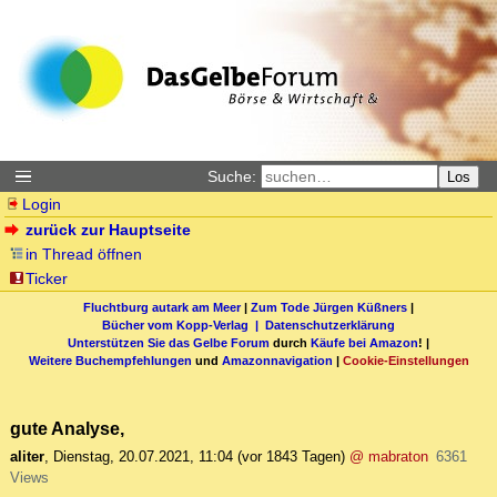
Suche:
Los
Login
zurück zur Hauptseite
in Thread öffnen
Ticker
Fluchtburg autark am Meer
|
Zum Tode Jürgen Küßners
|
Bücher vom Kopp-Verlag |
Datenschutzerklärung
Unterstützen Sie das Gelbe Forum
durch
Käufe bei Amazon
! |
Weitere Buchempfehlungen
und
Amazonnavigation
|
Cookie-Einstellungen
gute Analyse,
aliter
,
Dienstag, 20.07.2021, 11:04
(vor 1843 Tagen)
@ mabraton
6361
Views