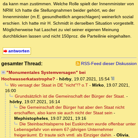
da kann man zustimmen. Welche Rolle spielt der Innenminister von
NRW. Ich hatte die Stellungnahmen beider gehört, wo der
Innenminister (m.E. gesundheitlich angeschlagen) weinerlich sozial
erschien. Ich hatte mir H. Schmidt in derselben Situation vorgestellt.
Möglicherweise hat Laschet zu viel seiner eigenen Meinung
durchblicken lassen und nicht 150proz. die Parteilinie eingehalten.
antworten
gesamter Thread:
RSS-Feed dieser Diskussion
"Monumentales Systemversagen" bei
Hochwasserkatastrophe?
-
hörby
,
19.07.2021, 15:54
Wo versagt der Staat in DE "nicht"!? o.T
-
Mirko
,
19.07.2021,
16:00
Grundsätzlich ist die Gemeinschaft der Bürger der Staat.
-
hörby
,
19.07.2021, 16:14
Die Gemeinschaft der Bürger hat aber den Staat nicht
erschaffen, also kann sie auch nicht der Staat sein
-
Mephistopheles
,
19.07.2021, 19:16
Die Steinbachtalsperre bei Euskirchen wurde offenbar unter
Lebensgefahr von einem 67-jährigen Unternehmer
freigeräumt. Er traute sich vmtl. als Einziger dahin.
-
Olivia
,