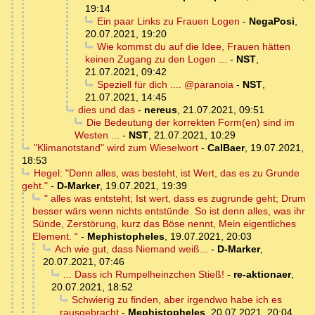
19:14
Ein paar Links zu Frauen Logen
-
NegaPosi
,
20.07.2021, 19:20
Wie kommst du auf die Idee, Frauen hätten
keinen Zugang zu den Logen ...
-
NST
,
21.07.2021, 09:42
Speziell für dich .... @paranoia
-
NST
,
21.07.2021, 14:45
dies und das
-
nereus
,
21.07.2021, 09:51
Die Bedeutung der korrekten Form(en) sind im
Westen ...
-
NST
,
21.07.2021, 10:29
"Klimanotstand" wird zum Wieselwort
-
CalBaer
,
19.07.2021,
18:53
Hegel: "Denn alles, was besteht, ist Wert, das es zu Grunde
geht."
-
D-Marker
,
19.07.2021, 19:39
" alles was entsteht; Ist wert, dass es zugrunde geht; Drum
besser wärs wenn nichts entstünde. So ist denn alles, was ihr
Sünde, Zerstörung, kurz das Böse nennt, Mein eigentliches
Element. “
-
Mephistopheles
,
19.07.2021, 20:03
Ach wie gut, dass Niemand weiß...
-
D-Marker
,
20.07.2021, 07:46
... Dass ich Rumpelheinzchen Stieß!
-
re-aktionaer
,
20.07.2021, 18:52
Schwierig zu finden, aber irgendwo habe ich es
rausgebracht
-
Mephistopheles
,
20.07.2021, 20:04