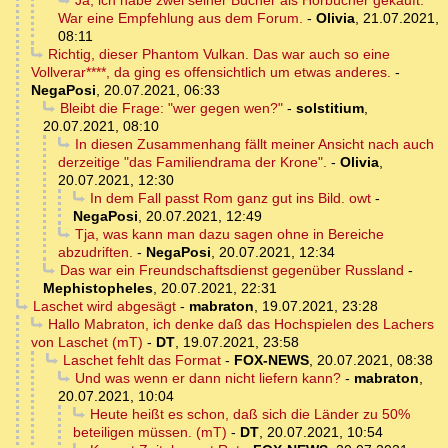
Ja, ich habe zwei seiner Bücher als Hörbücher gekauft.
War eine Empfehlung aus dem Forum.
-
Olivia
,
21.07.2021,
08:11
Richtig, dieser Phantom Vulkan. Das war auch so eine
Vollverar****, da ging es offensichtlich um etwas anderes.
-
NegaPosi
,
20.07.2021, 06:33
Bleibt die Frage: "wer gegen wen?"
-
solstitium
,
20.07.2021, 08:10
In diesen Zusammenhang fällt meiner Ansicht nach auch
derzeitige "das Familiendrama der Krone".
-
Olivia
,
20.07.2021, 12:30
In dem Fall passt Rom ganz gut ins Bild. owt
-
NegaPosi
,
20.07.2021, 12:49
Tja, was kann man dazu sagen ohne in Bereiche
abzudriften.
-
NegaPosi
,
20.07.2021, 12:34
Das war ein Freundschaftsdienst gegenüber Russland
-
Mephistopheles
,
20.07.2021, 22:31
Laschet wird abgesägt
-
mabraton
,
19.07.2021, 23:28
Hallo Mabraton, ich denke daß das Hochspielen des Lachers
von Laschet (mT)
-
DT
,
19.07.2021, 23:58
Laschet fehlt das Format
-
FOX-NEWS
,
20.07.2021, 08:38
Und was wenn er dann nicht liefern kann?
-
mabraton
,
20.07.2021, 10:04
Heute heißt es schon, daß sich die Länder zu 50%
beteiligen müssen. (mT)
-
DT
,
20.07.2021, 10:54