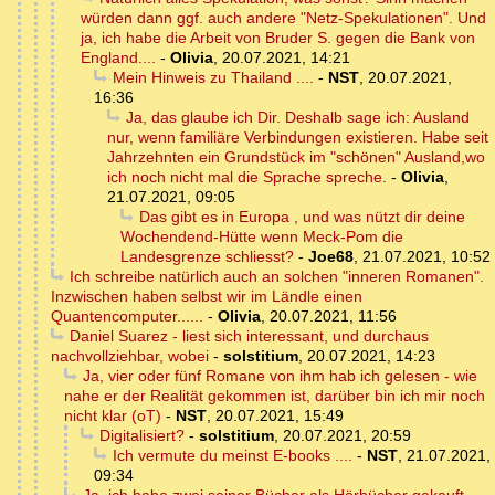
würden dann ggf. auch andere "Netz-Spekulationen". Und
ja, ich habe die Arbeit von Bruder S. gegen die Bank von
England....
-
Olivia
,
20.07.2021, 14:21
Mein Hinweis zu Thailand ....
-
NST
,
20.07.2021,
16:36
Ja, das glaube ich Dir. Deshalb sage ich: Ausland
nur, wenn familiäre Verbindungen existieren. Habe seit
Jahrzehnten ein Grundstück im "schönen" Ausland,wo
ich noch nicht mal die Sprache spreche.
-
Olivia
,
21.07.2021, 09:05
Das gibt es in Europa , und was nützt dir deine
Wochendend-Hütte wenn Meck-Pom die
Landesgrenze schliesst?
-
Joe68
,
21.07.2021, 10:52
Ich schreibe natürlich auch an solchen "inneren Romanen".
Inzwischen haben selbst wir im Ländle einen
Quantencomputer......
-
Olivia
,
20.07.2021, 11:56
Daniel Suarez - liest sich interessant, und durchaus
nachvollziehbar, wobei
-
solstitium
,
20.07.2021, 14:23
Ja, vier oder fünf Romane von ihm hab ich gelesen - wie
nahe er der Realität gekommen ist, darüber bin ich mir noch
nicht klar (oT)
-
NST
,
20.07.2021, 15:49
Digitalisiert?
-
solstitium
,
20.07.2021, 20:59
Ich vermute du meinst E-books ....
-
NST
,
21.07.2021,
09:34