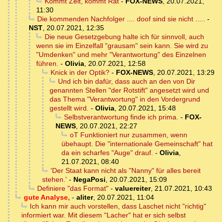
Kommt Zeit, kommt Rat
-
FOX-NEWS
,
20.07.2021,
11:30
Die kommenden Nachfolger .... doof sind sie nicht .....
-
NST
,
20.07.2021, 12:35
Die neue Gesetzgebung halte ich für sinnvoll, auch
wenn sie im Einzelfall "grausam" sein kann. Sie wird zu
"Umdenken" und mehr "Verantwortung" des Einzelnen
führen.
-
Olivia
,
20.07.2021, 12:58
Knick in der Optik?
-
FOX-NEWS
,
20.07.2021, 13:29
Und ich bin dafür, dass auch an den von Dir
genannten Stellen "der Rotstift" angesetzt wird und
das Thema "Verantwortung" in den Vordergrund
gestellt wird.
-
Olivia
,
20.07.2021, 15:48
Selbstverantwortung finde ich prima.
-
FOX-
NEWS
,
20.07.2021, 22:27
oT Funktioniert nur zusammen, wenn
übehaupt. Die "internationale Gemeinschaft" hat
da ein scharfes "Auge" drauf.
-
Olivia
,
21.07.2021, 08:40
'Der Staat kann nicht als "Nanny" für alles bereit
stehen.'
-
NegaPosi
,
20.07.2021, 15:09
Definiere "das Format"
-
valuereiter
,
21.07.2021, 10:43
gute Analyse,
-
aliter
,
20.07.2021, 11:04
Ich kann mir auch vorstellen, dass Laschet nicht "richtig"
informiert war. Mit diesem "Lacher" hat er sich selbst