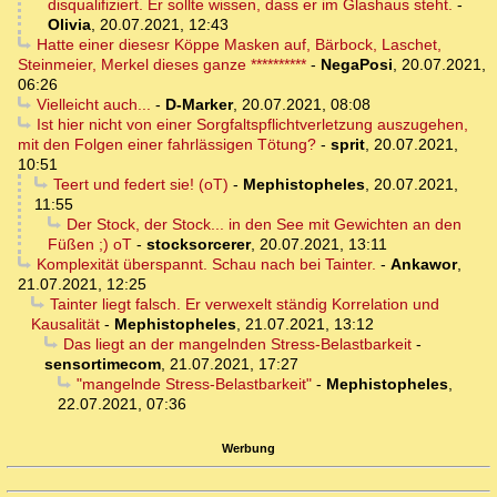
disqualifiziert. Er sollte wissen, dass er im Glashaus steht.
-
Olivia
,
20.07.2021, 12:43
Hatte einer diesesr Köppe Masken auf, Bärbock, Laschet,
Steinmeier, Merkel dieses ganze **********
-
NegaPosi
,
20.07.2021,
06:26
Vielleicht auch...
-
D-Marker
,
20.07.2021, 08:08
Ist hier nicht von einer Sorgfaltspflichtverletzung auszugehen,
mit den Folgen einer fahrlässigen Tötung?
-
sprit
,
20.07.2021,
10:51
Teert und federt sie! (oT)
-
Mephistopheles
,
20.07.2021,
11:55
Der Stock, der Stock... in den See mit Gewichten an den
Füßen ;) oT
-
stocksorcerer
,
20.07.2021, 13:11
Komplexität überspannt. Schau nach bei Tainter.
-
Ankawor
,
21.07.2021, 12:25
Tainter liegt falsch. Er verwexelt ständig Korrelation und
Kausalität
-
Mephistopheles
,
21.07.2021, 13:12
Das liegt an der mangelnden Stress-Belastbarkeit
-
sensortimecom
,
21.07.2021, 17:27
"mangelnde Stress-Belastbarkeit"
-
Mephistopheles
,
22.07.2021, 07:36
Werbung