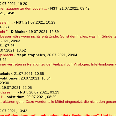
0.07.2021, 19:20
inen Zugang zu den Logen ...
-
NST
,
21.07.2021, 09:42
21, 14:45
sten ...
-
NST
,
21.07.2021, 10:29
18:53
eht."
-
D-Marker
,
19.07.2021, 19:39
m besser wärs wenn nichts entstünde. So ist denn alles, was ihr Sünde,
.2021, 20:03
21, 07:46
.07.2021, 18:52
gebracht
-
Mephistopheles
,
20.07.2021, 20:04
8:42
er vertreten in Relation zu der Vielzahl von Virologen, Infektionloge
aclador
,
21.07.2021, 10:55
e-aktionaer
,
20.07.2021, 18:54
 20:30
,
19.07.2021, 22:05
lasse .....
-
NST
,
20.07.2021, 03:29
1!
-
solstitium
,
20.07.2021, 08:29
rukturen geht. Dazu werden alle Mittel eingesetzt, die nicht den ges
0.07.2021, 13:42
en würden dann ggf. auch andere "Netz-Spekulationen". Und ja, i