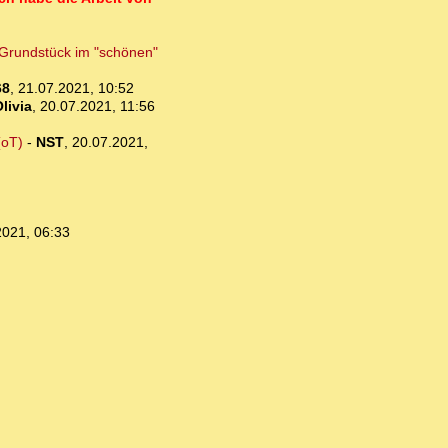
n Grundstück im "schönen"
68
,
21.07.2021, 10:52
livia
,
20.07.2021, 11:56
(oT)
-
NST
,
20.07.2021,
2021, 06:33