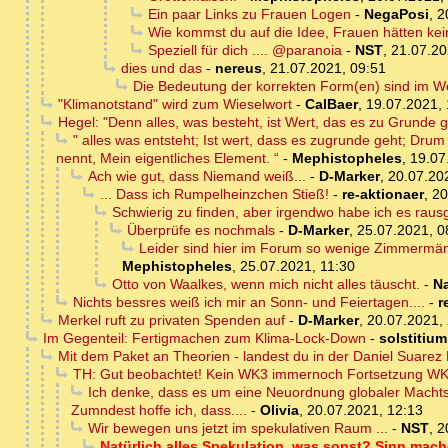
Ein paar Links zu Frauen Logen
-
NegaPosi
,
2
Wie kommst du auf die Idee, Frauen hätten ke
Speziell für dich .... @paranoia
-
NST
,
21.07.20
dies und das
-
nereus
,
21.07.2021, 09:51
Die Bedeutung der korrekten Form(en) sind im We
"Klimanotstand" wird zum Wieselwort
-
CalBaer
,
19.07.2021, 
Hegel: "Denn alles, was besteht, ist Wert, das es zu Grunde g
" alles was entsteht; Ist wert, dass es zugrunde geht; Dru
nennt, Mein eigentliches Element. “
-
Mephistopheles
,
19.07
Ach wie gut, dass Niemand weiß...
-
D-Marker
,
20.07.20
... Dass ich Rumpelheinzchen Stieß!
-
re-aktionaer
,
20
Schwierig zu finden, aber irgendwo habe ich es raus
Überprüfe es nochmals
-
D-Marker
,
25.07.2021, 0
Leider sind hier im Forum so wenige Zimmermänn
Mephistopheles
,
25.07.2021, 11:30
Otto von Waalkes, wenn mich nicht alles täuscht.
-
N
Nichts bessres weiß ich mir an Sonn- und Feiertagen....
-
r
Merkel ruft zu privaten Spenden auf
-
D-Marker
,
20.07.2021,
Im Gegenteil: Fertigmachen zum Klima-Lock-Down
-
solstitium
Mit dem Paket an Theorien - landest du in der Daniel Suarez K
TH: Gut beobachtet! Kein WK3 immernoch Fortsetzung WK
Ich denke, dass es um eine Neuordnung globaler Machtst
Zumndest hoffe ich, dass....
-
Olivia
,
20.07.2021, 12:13
Wir bewegen uns jetzt im spekulativen Raum ...
-
NST
,
2
Natürlich alles Spekulation, was sonst? Sinn mach