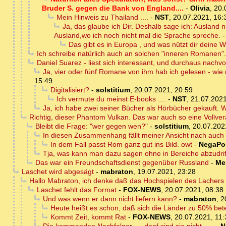
Bruder S. gegen die Bank von England....
-
Olivia
,
20.
Mein Hinweis zu Thailand ....
-
NST
,
20.07.2021, 16:
Ja, das glaube ich Dir. Deshalb sage ich: Ausland 
Ausland,wo ich noch nicht mal die Sprache spreche.
Das gibt es in Europa , und was nützt dir dein
Ich schreibe natürlich auch an solchen "inneren Romanen".
Daniel Suarez - liest sich interessant, und durchaus nachvo
Ja, vier oder fünf Romane von ihm hab ich gelesen - wie n
15:49
Digitalisiert?
-
solstitium
,
20.07.2021, 20:59
Ich vermute du meinst E-books ....
-
NST
,
21.07.2021
Ja, ich habe zwei seiner Bücher als Hörbücher gekauft.
Richtig, dieser Phantom Vulkan. Das war auch so eine Vollvera
Bleibt die Frage: "wer gegen wen?"
-
solstitium
,
20.07.202
In diesen Zusammenhang fällt meiner Ansicht nach auch 
In dem Fall passt Rom ganz gut ins Bild. owt
-
NegaPo
Tja, was kann man dazu sagen ohne in Bereiche abzudrif
Das war ein Freundschaftsdienst gegenüber Russland
-
Me
Laschet wird abgesägt
-
mabraton
,
19.07.2021, 23:28
Hallo Mabraton, ich denke daß das Hochspielen des Lachers
Laschet fehlt das Format
-
FOX-NEWS
,
20.07.2021, 08:38
Und was wenn er dann nicht liefern kann?
-
mabraton
,
2
Heute heißt es schon, daß sich die Länder zu 50% bet
Kommt Zeit, kommt Rat
-
FOX-NEWS
,
20.07.2021, 11: