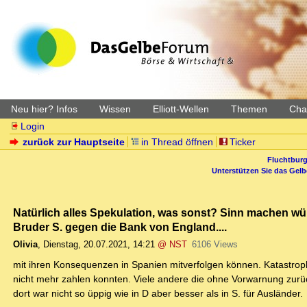
Neu hier? Infos
Wissen
Elliott-Wellen
Themen
Char
Login
zurück zur Hauptseite
in Thread öffnen
Ticker
Fluchtburg
Unterstützen Sie das Gel
Natürlich alles Spekulation, was sonst? Sinn machen wü
Bruder S. gegen die Bank von England....
Olivia
,
Dienstag, 20.07.2021, 14:21
@ NST
6106 Views
mit ihren Konsequenzen in Spanien mitverfolgen können. Katastroph
nicht mehr zahlen konnten. Viele andere die ohne Vorwarnung zurü
dort war nicht so üppig wie in D aber besser als in S. für Ausländer.