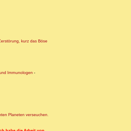
 Zerstörung, kurz das Böse
n und Immunologen
-
amten Planeten verseuchen.
ch habe die Arbeit von