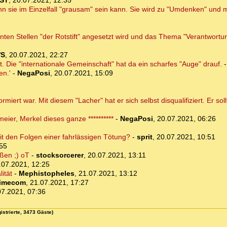
ST
,
20.07.2021, 12:35
nn sie im Einzelfall "grausam" sein kann. Sie wird zu "Umdenken" und
nten Stellen "der Rotstift" angesetzt wird und das Thema "Verantwortu
WS
,
20.07.2021, 22:27
Die "internationale Gemeinschaft" hat da ein scharfes "Auge" drauf.
en.'
-
NegaPosi
,
20.07.2021, 15:09
ormiert war. Mit diesem "Lacher" hat er sich selbst disqualifiziert. Er sol
ier, Merkel dieses ganze **********
-
NegaPosi
,
20.07.2021, 06:26
mit den Folgen einer fahrlässigen Tötung?
-
sprit
,
20.07.2021, 10:51
:55
ßen ;) oT
-
stocksorcerer
,
20.07.2021, 13:11
.07.2021, 12:25
ität
-
Mephistopheles
,
21.07.2021, 13:12
timecom
,
21.07.2021, 17:27
07.2021, 07:36
istrierte, 3473 Gäste)