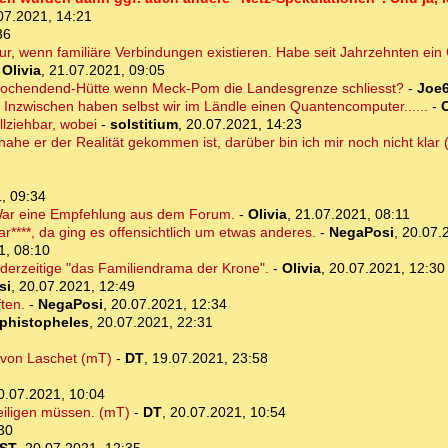
07.2021, 14:21
36
nur, wenn familiäre Verbindungen existieren. Habe seit Jahrzehnten ei
-
Olivia
,
21.07.2021, 09:05
e Wochendend-Hütte wenn Meck-Pom die Landesgrenze schliesst?
-
Joe
 Inzwischen haben selbst wir im Ländle einen Quantencomputer......
-
O
llziehbar, wobei
-
solstitium
,
20.07.2021, 14:23
ahe er der Realität gekommen ist, darüber bin ich mir noch nicht klar 
, 09:34
 War eine Empfehlung aus dem Forum.
-
Olivia
,
21.07.2021, 08:11
r****, da ging es offensichtlich um etwas anderes.
-
NegaPosi
,
20.07.
1, 08:10
derzeitige "das Familiendrama der Krone".
-
Olivia
,
20.07.2021, 12:30
si
,
20.07.2021, 12:49
ten.
-
NegaPosi
,
20.07.2021, 12:34
phistopheles
,
20.07.2021, 22:31
 von Laschet (mT)
-
DT
,
19.07.2021, 23:58
0.07.2021, 10:04
eiligen müssen. (mT)
-
DT
,
20.07.2021, 10:54
30