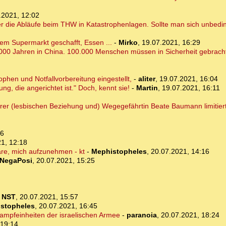
.2021, 12:02
 die Abläufe beim THW in Katastrophenlagen. Sollte man sich unbedi
em Supermarkt geschafft, Essen ...
-
Mirko
,
19.07.2021, 16:29
.000 Jahren in China. 100.000 Menschen müssen in Sicherheit gebrach
phen und Notfallvorbereitung eingestellt,
-
aliter
,
19.07.2021, 16:04
g, die angerichtet ist." Doch, kennt sie!
-
Martin
,
19.07.2021, 16:11
hrer (lesbischen Beziehung und) Wegegefährtin Beate Baumann limitier
36
1, 12:18
wäre, mich aufzunehmen - kt
-
Mephistopheles
,
20.07.2021, 14:16
NegaPosi
,
20.07.2021, 15:25
-
NST
,
20.07.2021, 15:57
stopheles
,
20.07.2021, 16:45
ampfeinheiten der israelischen Armee
-
paranoia
,
20.07.2021, 18:24
 19:14