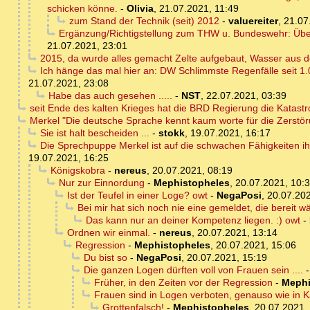
schicken könne.
-
Olivia
,
21.07.2021, 11:49
zum Stand der Technik (seit) 2012
-
valuereiter
,
21.07
Ergänzung/Richtigstellung zum THW u. Bundeswehr: Über
21.07.2021, 23:01
2015, da wurde alles gemacht Zelte aufgebaut, Wasser aus d
Ich hänge das mal hier an: DW Schlimmste Regenfälle seit 1
21.07.2021, 23:08
Habe das auch gesehen .....
-
NST
,
22.07.2021, 03:39
seit Ende des kalten Krieges hat die BRD Regierung die Katastro
Merkel "Die deutsche Sprache kennt kaum worte für die Zerstörun
Sie ist halt bescheiden ...
-
stokk
,
19.07.2021, 16:17
Die Sprechpuppe Merkel ist auf die schwachen Fähigkeiten i
19.07.2021, 16:25
Königskobra
-
nereus
,
20.07.2021, 08:19
Nur zur Einnordung
-
Mephistopheles
,
20.07.2021, 10:
Ist der Teufel in einer Loge? owt
-
NegaPosi
,
20.07.202
Bei mir hat sich noch nie eine gemeldet, die bereit 
Das kann nur an deiner Kompetenz liegen. :) owt
-
Ordnen wir einmal.
-
nereus
,
20.07.2021, 13:14
Regression
-
Mephistopheles
,
20.07.2021, 15:06
Du bist so
-
NegaPosi
,
20.07.2021, 15:19
Die ganzen Logen dürften voll von Frauen sein ....
Früher, in den Zeiten vor der Regression
-
Mephi
Frauen sind in Logen verboten, genauso wie in K
Grottenfalsch!
-
Mephistopheles
,
20.07.2021,