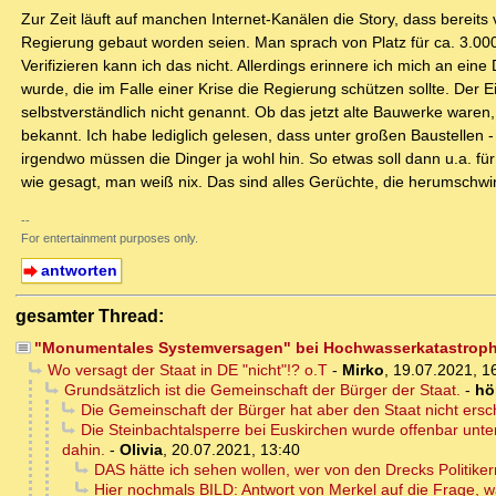
Zur Zeit läuft auf manchen Internet-Kanälen die Story, dass bereits
Regierung gebaut worden seien. Man sprach von Platz für ca. 3.00
Verifizieren kann ich das nicht. Allerdings erinnere ich mich an ei
wurde, die im Falle einer Krise die Regierung schützen sollte. Der 
selbstverständlich nicht genannt. Ob das jetzt alte Bauwerke waren, 
bekannt. Ich habe lediglich gelesen, dass unter großen Baustellen 
irgendwo müssen die Dinger ja wohl hin. So etwas soll dann u.a. f
wie gesagt, man weiß nix. Das sind alles Gerüchte, die herumschwi
--
For entertainment purposes only.
antworten
gesamter Thread:
"Monumentales Systemversagen" bei Hochwasserkatastrop
Wo versagt der Staat in DE "nicht"!? o.T
-
Mirko
,
19.07.2021, 1
Grundsätzlich ist die Gemeinschaft der Bürger der Staat.
-
hö
Die Gemeinschaft der Bürger hat aber den Staat nicht ersch
Die Steinbachtalsperre bei Euskirchen wurde offenbar unte
dahin.
-
Olivia
,
20.07.2021, 13:40
DAS hätte ich sehen wollen, wer von den Drecks Politike
Hier nochmals BILD: Antwort von Merkel auf die Frage,