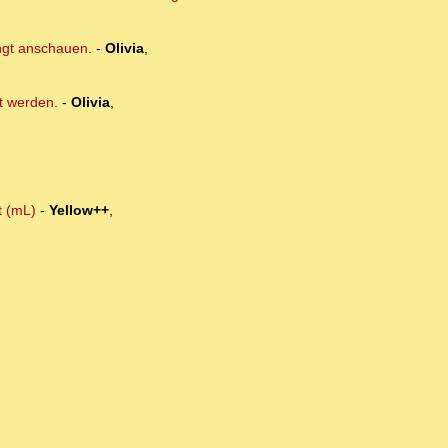
ngt anschauen.
-
Olivia
,
t werden.
-
Olivia
,
t (mL)
-
Yellow++
,