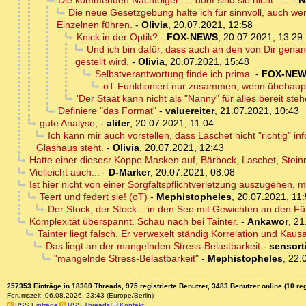
Die kommenden Nachfolger .... doof sind sie nicht .....
-
N
Die neue Gesetzgebung halte ich für sinnvoll, auch we
Einzelnen führen.
-
Olivia
,
20.07.2021, 12:58
Knick in der Optik?
-
FOX-NEWS
,
20.07.2021, 13:29
Und ich bin dafür, dass auch an den von Dir genan
gestellt wird.
-
Olivia
,
20.07.2021, 15:48
Selbstverantwortung finde ich prima.
-
FOX-NE
oT Funktioniert nur zusammen, wenn übehaupt. 
'Der Staat kann nicht als "Nanny" für alles bereit steh
Definiere "das Format"
-
valuereiter
,
21.07.2021, 10:43
gute Analyse,
-
aliter
,
20.07.2021, 11:04
Ich kann mir auch vorstellen, dass Laschet nicht "richtig" inf
Glashaus steht.
-
Olivia
,
20.07.2021, 12:43
Hatte einer diesesr Köppe Masken auf, Bärbock, Laschet, Steinme
Vielleicht auch...
-
D-Marker
,
20.07.2021, 08:08
Ist hier nicht von einer Sorgfaltspflichtverletzung auszugehen, 
Teert und federt sie! (oT)
-
Mephistopheles
,
20.07.2021, 11
Der Stock, der Stock... in den See mit Gewichten an den Fü
Komplexität überspannt. Schau nach bei Tainter.
-
Ankawor
,
21
Tainter liegt falsch. Er verwexelt ständig Korrelation und Kausal
Das liegt an der mangelnden Stress-Belastbarkeit
-
sensor
"mangelnde Stress-Belastbarkeit"
-
Mephistopheles
,
22.
257353 Einträge in 18360 Threads, 975 registrierte Benutzer, 3483 Benutzer online (10 reg
Forumszeit: 06.08.2026, 23:43 (Europe/Berlin)
RSS Einträge
RSS Threads
Kontakt