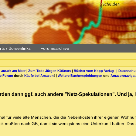
ts / Börsenlinks
Forumsarchive
 autark am Meer
|
Zum Tode Jürgen Küßners
|
Bücher vom Kopp-Verlag |
Datenschut
be Forum
durch
Käufe bei Amazon
! |
Weitere Buchempfehlungen
und
Amazonnavigat
rden dann ggf. auch andere "Netz-Spekulationen". Und ja, i
al für viele alte Menschen, die die Nebenkosten ihrer eigenen Wohnun
ck mußten nach GB, damit sie wenigstens eine Unterkunft hatten. Das