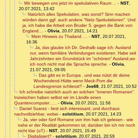
Wir bewegen uns jetzt im spekulativen Raum ...
-
NST
,
20.07.2021, 13:42
Natürlich alles Spekulation, was sonst? Sinn machen
würden dann ggf. auch andere "Netz-Spekulationen". Und
ja, ich habe die Arbeit von Bruder S. gegen die Bank von
England....
-
Olivia
,
20.07.2021, 14:21
Mein Hinweis zu Thailand ....
-
NST
,
20.07.2021,
16:36
Ja, das glaube ich Dir. Deshalb sage ich: Ausland
nur, wenn familiäre Verbindungen existieren. Habe seit
Jahrzehnten ein Grundstück im "schönen" Ausland,wo
ich noch nicht mal die Sprache spreche.
-
Olivia
,
21.07.2021, 09:05
Das gibt es in Europa , und was nützt dir deine
Wochendend-Hütte wenn Meck-Pom die
Landesgrenze schliesst?
-
Joe68
,
21.07.2021, 10:52
Ich schreibe natürlich auch an solchen "inneren Romanen".
Inzwischen haben selbst wir im Ländle einen
Quantencomputer......
-
Olivia
,
20.07.2021, 11:56
Daniel Suarez - liest sich interessant, und durchaus
nachvollziehbar, wobei
-
solstitium
,
20.07.2021, 14:23
Ja, vier oder fünf Romane von ihm hab ich gelesen - wie
nahe er der Realität gekommen ist, darüber bin ich mir noch
nicht klar (oT)
-
NST
,
20.07.2021, 15:49
Digitalisiert?
-
solstitium
,
20.07.2021, 20:59