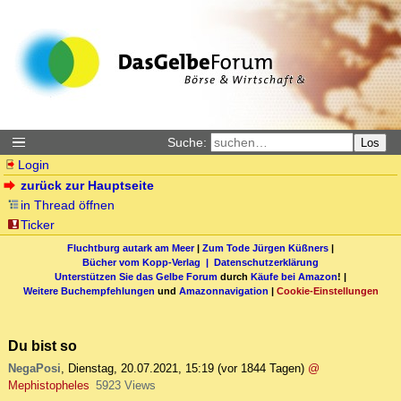
Suche:
Los
Login
zurück zur Hauptseite
in Thread öffnen
Ticker
Fluchtburg autark am Meer
|
Zum Tode Jürgen Küßners
|
Bücher vom Kopp-Verlag |
Datenschutzerklärung
Unterstützen Sie das Gelbe Forum
durch
Käufe bei Amazon
! |
Weitere Buchempfehlungen
und
Amazonnavigation
|
Cookie-Einstellungen
Du bist so
NegaPosi
,
Dienstag, 20.07.2021, 15:19
(vor 1844 Tagen)
@
Mephistopheles
5923 Views