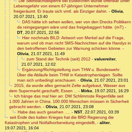
Die Steinbachtalsperre bei Euskirchen wurde offenbar unter
Lebensgefahr von einem 67-jährigen Unternehmer
freigeräumt. Er traute sich vmtl. als Einziger dahin.
-
Olivia
,
20.07.2021, 13:40
DAS hätte ich sehen wollen, wer von den Drecks Politikern
da reingegangen wäre und das freigebaggert hätte. (mT)
-
DT
,
20.07.2021, 22:56
Hier nochmals BILD: Antwort von Merkel auf die Frage,
warum und ob man nicht SMS-Nachrichten auf die Handys in
den betroffenen Gebieten zur Warnung schicken könne.
-
Olivia
,
21.07.2021, 11:49
zum Stand der Technik (seit) 2012
-
valuereiter
,
21.07.2021, 12:02
Ergänzung/Richtigstellung zum THW u. Bundeswehr:
Über die Abläufe beim THW in Katastrophenlagen. Sollte
man sich unbedingt anschauen.
-
Olivia
,
21.07.2021, 23:01
2015, da wurde alles gemacht Zelte aufgebaut, Wasser aus
dem Supermarkt geschafft, Essen ...
-
Mirko
,
19.07.2021, 16:29
Ich hänge das mal hier an: DW Schlimmste Regenfälle seit
1.000 Jahren in China. 100.000 Menschen müssen in Sicherheit
gebracht werden.
-
Olivia
,
21.07.2021, 23:08
Habe das auch gesehen .....
-
NST
,
22.07.2021, 03:39
seit Ende des kalten Krieges hat die BRD Regierung die
Katastrophen und Notfallvorbereitung eingestellt,
-
aliter
,
19.07.2021, 16:04