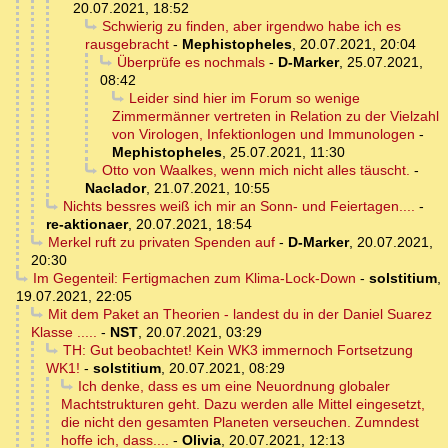
20.07.2021, 18:52
Schwierig zu finden, aber irgendwo habe ich es
rausgebracht
-
Mephistopheles
,
20.07.2021, 20:04
Überprüfe es nochmals
-
D-Marker
,
25.07.2021,
08:42
Leider sind hier im Forum so wenige
Zimmermänner vertreten in Relation zu der Vielzahl
von Virologen, Infektionlogen und Immunologen
-
Mephistopheles
,
25.07.2021, 11:30
Otto von Waalkes, wenn mich nicht alles täuscht.
-
Naclador
,
21.07.2021, 10:55
Nichts bessres weiß ich mir an Sonn- und Feiertagen....
-
re-aktionaer
,
20.07.2021, 18:54
Merkel ruft zu privaten Spenden auf
-
D-Marker
,
20.07.2021,
20:30
Im Gegenteil: Fertigmachen zum Klima-Lock-Down
-
solstitium
,
19.07.2021, 22:05
Mit dem Paket an Theorien - landest du in der Daniel Suarez
Klasse .....
-
NST
,
20.07.2021, 03:29
TH: Gut beobachtet! Kein WK3 immernoch Fortsetzung
WK1!
-
solstitium
,
20.07.2021, 08:29
Ich denke, dass es um eine Neuordnung globaler
Machtstrukturen geht. Dazu werden alle Mittel eingesetzt,
die nicht den gesamten Planeten verseuchen. Zumndest
hoffe ich, dass....
-
Olivia
,
20.07.2021, 12:13