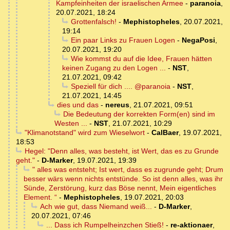
Kampfeinheiten der israelischen Armee
-
paranoia
,
20.07.2021, 18:24
Grottenfalsch!
-
Mephistopheles
,
20.07.2021,
19:14
Ein paar Links zu Frauen Logen
-
NegaPosi
,
20.07.2021, 19:20
Wie kommst du auf die Idee, Frauen hätten
keinen Zugang zu den Logen ...
-
NST
,
21.07.2021, 09:42
Speziell für dich .... @paranoia
-
NST
,
21.07.2021, 14:45
dies und das
-
nereus
,
21.07.2021, 09:51
Die Bedeutung der korrekten Form(en) sind im
Westen ...
-
NST
,
21.07.2021, 10:29
"Klimanotstand" wird zum Wieselwort
-
CalBaer
,
19.07.2021,
18:53
Hegel: "Denn alles, was besteht, ist Wert, das es zu Grunde
geht."
-
D-Marker
,
19.07.2021, 19:39
" alles was entsteht; Ist wert, dass es zugrunde geht; Drum
besser wärs wenn nichts entstünde. So ist denn alles, was ihr
Sünde, Zerstörung, kurz das Böse nennt, Mein eigentliches
Element. “
-
Mephistopheles
,
19.07.2021, 20:03
Ach wie gut, dass Niemand weiß...
-
D-Marker
,
20.07.2021, 07:46
... Dass ich Rumpelheinzchen Stieß!
-
re-aktionaer
,