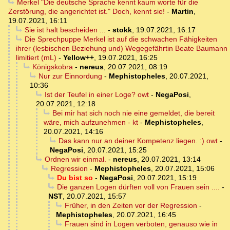
Merkel "Die deutsche Sprache kennt kaum worte für die
Zerstörung, die angerichtet ist." Doch, kennt sie!
-
Martin
,
19.07.2021, 16:11
Sie ist halt bescheiden ...
-
stokk
,
19.07.2021, 16:17
Die Sprechpuppe Merkel ist auf die schwachen Fähigkeiten
ihrer (lesbischen Beziehung und) Wegegefährtin Beate Baumann
limitiert (mL)
-
Yellow++
,
19.07.2021, 16:25
Königskobra
-
nereus
,
20.07.2021, 08:19
Nur zur Einnordung
-
Mephistopheles
,
20.07.2021,
10:36
Ist der Teufel in einer Loge? owt
-
NegaPosi
,
20.07.2021, 12:18
Bei mir hat sich noch nie eine gemeldet, die bereit
wäre, mich aufzunehmen - kt
-
Mephistopheles
,
20.07.2021, 14:16
Das kann nur an deiner Kompetenz liegen. :) owt
-
NegaPosi
,
20.07.2021, 15:25
Ordnen wir einmal.
-
nereus
,
20.07.2021, 13:14
Regression
-
Mephistopheles
,
20.07.2021, 15:06
Du bist so
-
NegaPosi
,
20.07.2021, 15:19
Die ganzen Logen dürften voll von Frauen sein ....
-
NST
,
20.07.2021, 15:57
Früher, in den Zeiten vor der Regression
-
Mephistopheles
,
20.07.2021, 16:45
Frauen sind in Logen verboten, genauso wie in