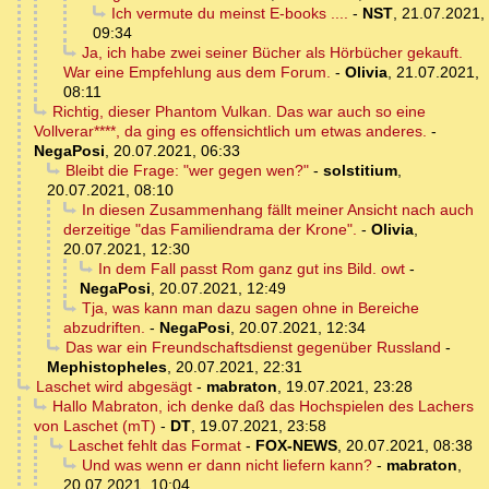
Ich vermute du meinst E-books ....
-
NST
,
21.07.2021,
09:34
Ja, ich habe zwei seiner Bücher als Hörbücher gekauft.
War eine Empfehlung aus dem Forum.
-
Olivia
,
21.07.2021,
08:11
Richtig, dieser Phantom Vulkan. Das war auch so eine
Vollverar****, da ging es offensichtlich um etwas anderes.
-
NegaPosi
,
20.07.2021, 06:33
Bleibt die Frage: "wer gegen wen?"
-
solstitium
,
20.07.2021, 08:10
In diesen Zusammenhang fällt meiner Ansicht nach auch
derzeitige "das Familiendrama der Krone".
-
Olivia
,
20.07.2021, 12:30
In dem Fall passt Rom ganz gut ins Bild. owt
-
NegaPosi
,
20.07.2021, 12:49
Tja, was kann man dazu sagen ohne in Bereiche
abzudriften.
-
NegaPosi
,
20.07.2021, 12:34
Das war ein Freundschaftsdienst gegenüber Russland
-
Mephistopheles
,
20.07.2021, 22:31
Laschet wird abgesägt
-
mabraton
,
19.07.2021, 23:28
Hallo Mabraton, ich denke daß das Hochspielen des Lachers
von Laschet (mT)
-
DT
,
19.07.2021, 23:58
Laschet fehlt das Format
-
FOX-NEWS
,
20.07.2021, 08:38
Und was wenn er dann nicht liefern kann?
-
mabraton
,
20.07.2021, 10:04