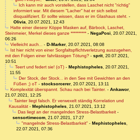
Ich kann mir auch vorstellen, dass Laschet nicht "richtig"
informiert war. Mit diesem "Lacher" hat er sich selbst
disqualifiziert. Er sollte wissen, dass er im Glashaus steht.
-
Olivia
,
20.07.2021, 12:43
Hatte einer diesesr Köppe Masken auf, Bärbock, Laschet,
Steinmeier, Merkel dieses ganze **********
-
NegaPosi
,
20.07.2021,
06:26
Vielleicht auch...
-
D-Marker
,
20.07.2021, 08:08
Ist hier nicht von einer Sorgfaltspflichtverletzung auszugehen,
mit den Folgen einer fahrlässigen Tötung?
-
sprit
,
20.07.2021,
10:51
Teert und federt sie! (oT)
-
Mephistopheles
,
20.07.2021,
11:55
Der Stock, der Stock... in den See mit Gewichten an den
Füßen ;) oT
-
stocksorcerer
,
20.07.2021, 13:11
Komplexität überspannt. Schau nach bei Tainter.
-
Ankawor
,
21.07.2021, 12:25
Tainter liegt falsch. Er verwexelt ständig Korrelation und
Kausalität
-
Mephistopheles
,
21.07.2021, 13:12
Das liegt an der mangelnden Stress-Belastbarkeit
-
sensortimecom
,
21.07.2021, 17:27
"mangelnde Stress-Belastbarkeit"
-
Mephistopheles
,
22.07.2021, 07:36