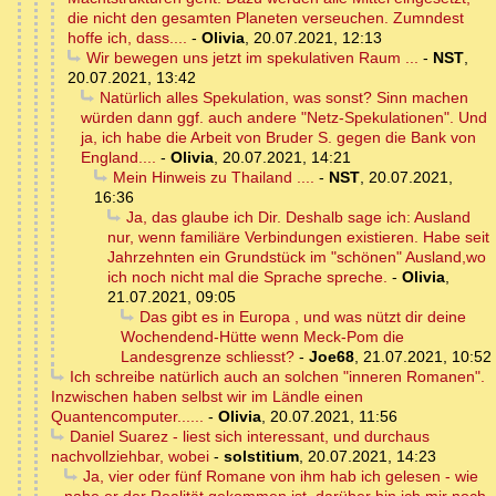
die nicht den gesamten Planeten verseuchen. Zumndest
hoffe ich, dass....
-
Olivia
,
20.07.2021, 12:13
Wir bewegen uns jetzt im spekulativen Raum ...
-
NST
,
20.07.2021, 13:42
Natürlich alles Spekulation, was sonst? Sinn machen
würden dann ggf. auch andere "Netz-Spekulationen". Und
ja, ich habe die Arbeit von Bruder S. gegen die Bank von
England....
-
Olivia
,
20.07.2021, 14:21
Mein Hinweis zu Thailand ....
-
NST
,
20.07.2021,
16:36
Ja, das glaube ich Dir. Deshalb sage ich: Ausland
nur, wenn familiäre Verbindungen existieren. Habe seit
Jahrzehnten ein Grundstück im "schönen" Ausland,wo
ich noch nicht mal die Sprache spreche.
-
Olivia
,
21.07.2021, 09:05
Das gibt es in Europa , und was nützt dir deine
Wochendend-Hütte wenn Meck-Pom die
Landesgrenze schliesst?
-
Joe68
,
21.07.2021, 10:52
Ich schreibe natürlich auch an solchen "inneren Romanen".
Inzwischen haben selbst wir im Ländle einen
Quantencomputer......
-
Olivia
,
20.07.2021, 11:56
Daniel Suarez - liest sich interessant, und durchaus
nachvollziehbar, wobei
-
solstitium
,
20.07.2021, 14:23
Ja, vier oder fünf Romane von ihm hab ich gelesen - wie