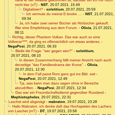
nahe er der Realität gekommen ist, darüber bin ich mir noch
nicht klar (oT)
-
NST
,
20.07.2021, 15:49
Digitalisiert?
-
solstitium
,
20.07.2021, 20:59
Ich vermute du meinst E-books ....
-
NST
,
21.07.2021,
09:34
Ja, ich habe zwei seiner Bücher als Hörbücher gekauft.
War eine Empfehlung aus dem Forum.
-
Olivia
,
21.07.2021,
08:11
Richtig, dieser Phantom Vulkan. Das war auch so eine
Vollverar****, da ging es offensichtlich um etwas anderes.
-
NegaPosi
,
20.07.2021, 06:33
Bleibt die Frage: "wer gegen wen?"
-
solstitium
,
20.07.2021, 08:10
In diesen Zusammenhang fällt meiner Ansicht nach auch
derzeitige "das Familiendrama der Krone".
-
Olivia
,
20.07.2021, 12:30
In dem Fall passt Rom ganz gut ins Bild. owt
-
NegaPosi
,
20.07.2021, 12:49
Tja, was kann man dazu sagen ohne in Bereiche
abzudriften.
-
NegaPosi
,
20.07.2021, 12:34
Das war ein Freundschaftsdienst gegenüber Russland
-
Mephistopheles
,
20.07.2021, 22:31
Laschet wird abgesägt
-
mabraton
,
19.07.2021, 23:28
Hallo Mabraton, ich denke daß das Hochspielen des Lachers
von Laschet (mT)
-
DT
,
19.07.2021, 23:58