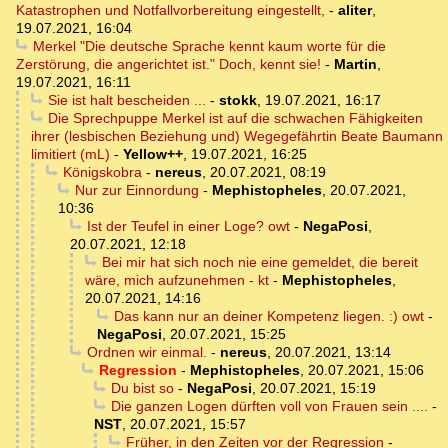
Katastrophen und Notfallvorbereitung eingestellt,
-
aliter
,
19.07.2021, 16:04
Merkel "Die deutsche Sprache kennt kaum worte für die
Zerstörung, die angerichtet ist." Doch, kennt sie!
-
Martin
,
19.07.2021, 16:11
Sie ist halt bescheiden ...
-
stokk
,
19.07.2021, 16:17
Die Sprechpuppe Merkel ist auf die schwachen Fähigkeiten
ihrer (lesbischen Beziehung und) Wegegefährtin Beate Baumann
limitiert (mL)
-
Yellow++
,
19.07.2021, 16:25
Königskobra
-
nereus
,
20.07.2021, 08:19
Nur zur Einnordung
-
Mephistopheles
,
20.07.2021,
10:36
Ist der Teufel in einer Loge? owt
-
NegaPosi
,
20.07.2021, 12:18
Bei mir hat sich noch nie eine gemeldet, die bereit
wäre, mich aufzunehmen - kt
-
Mephistopheles
,
20.07.2021, 14:16
Das kann nur an deiner Kompetenz liegen. :) owt
-
NegaPosi
,
20.07.2021, 15:25
Ordnen wir einmal.
-
nereus
,
20.07.2021, 13:14
Regression
-
Mephistopheles
,
20.07.2021, 15:06
Du bist so
-
NegaPosi
,
20.07.2021, 15:19
Die ganzen Logen dürften voll von Frauen sein ....
-
NST
,
20.07.2021, 15:57
Früher, in den Zeiten vor der Regression
-