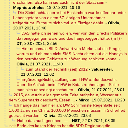
erschaffen, also kann sie auch nicht der Staat sein
-
Mephistopheles
,
19.07.2021, 19:16
Die Steinbachtalsperre bei Euskirchen wurde offenbar unter
Lebensgefahr von einem 67-jährigen Unternehmer
freigeräumt. Er traute sich vmtl. als Einziger dahin.
-
Olivia
,
20.07.2021, 13:40
DAS hätte ich sehen wollen, wer von den Drecks Politikern
da reingegangen wäre und das freigebaggert hätte. (mT)
-
DT
,
20.07.2021, 22:56
Hier nochmals BILD: Antwort von Merkel auf die Frage,
warum und ob man nicht SMS-Nachrichten auf die Handys in
den betroffenen Gebieten zur Warnung schicken könne.
-
Olivia
,
21.07.2021, 11:49
zum Stand der Technik (seit) 2012
-
valuereiter
,
21.07.2021, 12:02
Ergänzung/Richtigstellung zum THW u. Bundeswehr:
Über die Abläufe beim THW in Katastrophenlagen. Sollte
man sich unbedingt anschauen.
-
Olivia
,
21.07.2021, 23:01
2015, da wurde alles gemacht Zelte aufgebaut, Wasser aus
dem Supermarkt geschafft, Essen ...
-
Mirko
,
19.07.2021, 16:29
Ich hänge das mal hier an: DW Schlimmste Regenfälle seit
1.000 Jahren in China. 100.000 Menschen müssen in Sicherheit
gebracht werden.
-
Olivia
,
21.07.2021, 23:08
Habe das auch gesehen .....
-
NST
,
22.07.2021, 03:39
seit Ende des kalten Krieges hat die BRD Regierung die