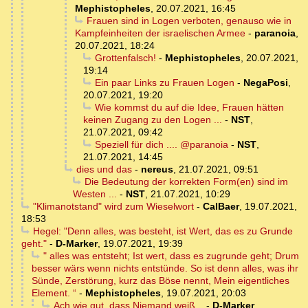
Mephistopheles
,
20.07.2021, 16:45
Frauen sind in Logen verboten, genauso wie in
Kampfeinheiten der israelischen Armee
-
paranoia
,
20.07.2021, 18:24
Grottenfalsch!
-
Mephistopheles
,
20.07.2021,
19:14
Ein paar Links zu Frauen Logen
-
NegaPosi
,
20.07.2021, 19:20
Wie kommst du auf die Idee, Frauen hätten
keinen Zugang zu den Logen ...
-
NST
,
21.07.2021, 09:42
Speziell für dich .... @paranoia
-
NST
,
21.07.2021, 14:45
dies und das
-
nereus
,
21.07.2021, 09:51
Die Bedeutung der korrekten Form(en) sind im
Westen ...
-
NST
,
21.07.2021, 10:29
"Klimanotstand" wird zum Wieselwort
-
CalBaer
,
19.07.2021,
18:53
Hegel: "Denn alles, was besteht, ist Wert, das es zu Grunde
geht."
-
D-Marker
,
19.07.2021, 19:39
" alles was entsteht; Ist wert, dass es zugrunde geht; Drum
besser wärs wenn nichts entstünde. So ist denn alles, was ihr
Sünde, Zerstörung, kurz das Böse nennt, Mein eigentliches
Element. “
-
Mephistopheles
,
19.07.2021, 20:03
Ach wie gut, dass Niemand weiß...
-
D-Marker
,