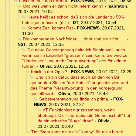
Laschet fehlt das Format
-
FOX-NEWS
,
20.07.2021, 08:38
Und was wenn er dann nicht liefern kann?
-
mabraton
,
20.07.2021, 10:04
Heute heißt es schon, daß sich die Länder zu 50%
beteiligen müssen. (mT)
-
DT
,
20.07.2021, 10:54
Kommt Zeit, kommt Rat
-
FOX-NEWS
,
20.07.2021,
11:30
Die kommenden Nachfolger .... doof sind sie nicht .....
-
NST
,
20.07.2021, 12:35
Die neue Gesetzgebung halte ich für sinnvoll, auch
wenn sie im Einzelfall "grausam" sein kann. Sie wird zu
"Umdenken" und mehr "Verantwortung" des Einzelnen
führen.
-
Olivia
,
20.07.2021, 12:58
Knick in der Optik?
-
FOX-NEWS
,
20.07.2021, 13:29
Und ich bin dafür, dass auch an den von Dir
genannten Stellen "der Rotstift" angesetzt wird und
das Thema "Verantwortung" in den Vordergrund
gestellt wird.
-
Olivia
,
20.07.2021, 15:48
Selbstverantwortung finde ich prima.
-
FOX-
NEWS
,
20.07.2021, 22:27
oT Funktioniert nur zusammen, wenn
übehaupt. Die "internationale Gemeinschaft" hat
da ein scharfes "Auge" drauf.
-
Olivia
,
21.07.2021, 08:40
'Der Staat kann nicht als "Nanny" für alles bereit