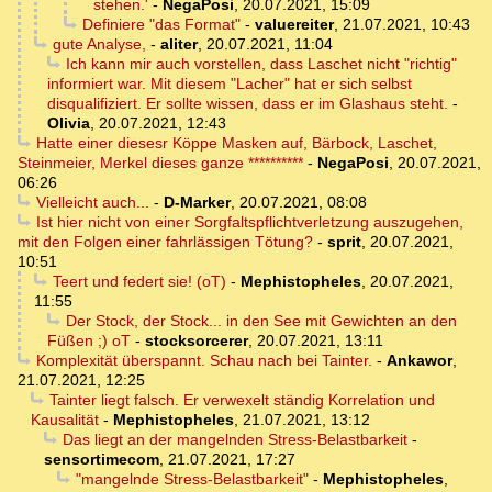
stehen.'
-
NegaPosi
,
20.07.2021, 15:09
Definiere "das Format"
-
valuereiter
,
21.07.2021, 10:43
gute Analyse,
-
aliter
,
20.07.2021, 11:04
Ich kann mir auch vorstellen, dass Laschet nicht "richtig"
informiert war. Mit diesem "Lacher" hat er sich selbst
disqualifiziert. Er sollte wissen, dass er im Glashaus steht.
-
Olivia
,
20.07.2021, 12:43
Hatte einer diesesr Köppe Masken auf, Bärbock, Laschet,
Steinmeier, Merkel dieses ganze **********
-
NegaPosi
,
20.07.2021,
06:26
Vielleicht auch...
-
D-Marker
,
20.07.2021, 08:08
Ist hier nicht von einer Sorgfaltspflichtverletzung auszugehen,
mit den Folgen einer fahrlässigen Tötung?
-
sprit
,
20.07.2021,
10:51
Teert und federt sie! (oT)
-
Mephistopheles
,
20.07.2021,
11:55
Der Stock, der Stock... in den See mit Gewichten an den
Füßen ;) oT
-
stocksorcerer
,
20.07.2021, 13:11
Komplexität überspannt. Schau nach bei Tainter.
-
Ankawor
,
21.07.2021, 12:25
Tainter liegt falsch. Er verwexelt ständig Korrelation und
Kausalität
-
Mephistopheles
,
21.07.2021, 13:12
Das liegt an der mangelnden Stress-Belastbarkeit
-
sensortimecom
,
21.07.2021, 17:27
"mangelnde Stress-Belastbarkeit"
-
Mephistopheles
,