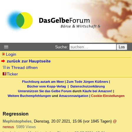
Suche:
Los
Login
zurück zur Hauptseite
in Thread öffnen
Ticker
Fluchtburg autark am Meer
|
Zum Tode Jürgen Küßners
|
Bücher vom Kopp-Verlag |
Datenschutzerklärung
Unterstützen Sie das Gelbe Forum
durch
Käufe bei Amazon
! |
Weitere Buchempfehlungen
und
Amazonnavigation
|
Cookie-Einstellungen
Regression
Mephistopheles
,
Dienstag, 20.07.2021, 15:06
(vor 1845 Tagen)
@
nereus
5989 Views