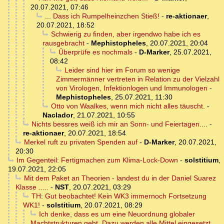
20.07.2021, 07:46
... Dass ich Rumpelheinzchen Stieß!
-
re-aktionaer
,
20.07.2021, 18:52
Schwierig zu finden, aber irgendwo habe ich es
rausgebracht
-
Mephistopheles
,
20.07.2021, 20:04
Überprüfe es nochmals
-
D-Marker
,
25.07.2021,
08:42
Leider sind hier im Forum so wenige
Zimmermänner vertreten in Relation zu der Vielzahl
von Virologen, Infektionlogen und Immunologen
-
Mephistopheles
,
25.07.2021, 11:30
Otto von Waalkes, wenn mich nicht alles täuscht.
-
Naclador
,
21.07.2021, 10:55
Nichts bessres weiß ich mir an Sonn- und Feiertagen....
-
re-aktionaer
,
20.07.2021, 18:54
Merkel ruft zu privaten Spenden auf
-
D-Marker
,
20.07.2021,
20:30
Im Gegenteil: Fertigmachen zum Klima-Lock-Down
-
solstitium
,
19.07.2021, 22:05
Mit dem Paket an Theorien - landest du in der Daniel Suarez
Klasse .....
-
NST
,
20.07.2021, 03:29
TH: Gut beobachtet! Kein WK3 immernoch Fortsetzung
WK1!
-
solstitium
,
20.07.2021, 08:29
Ich denke, dass es um eine Neuordnung globaler
Machtstrukturen geht. Dazu werden alle Mittel eingesetzt,