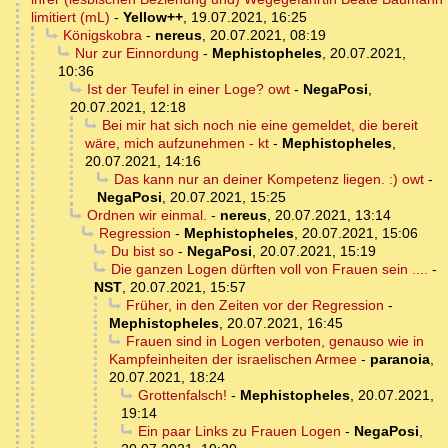
limitiert (mL)
-
Yellow++
,
19.07.2021, 16:25
Königskobra
-
nereus
,
20.07.2021, 08:19
Nur zur Einnordung
-
Mephistopheles
,
20.07.2021,
10:36
Ist der Teufel in einer Loge? owt
-
NegaPosi
,
20.07.2021, 12:18
Bei mir hat sich noch nie eine gemeldet, die bereit
wäre, mich aufzunehmen - kt
-
Mephistopheles
,
20.07.2021, 14:16
Das kann nur an deiner Kompetenz liegen. :) owt
-
NegaPosi
,
20.07.2021, 15:25
Ordnen wir einmal.
-
nereus
,
20.07.2021, 13:14
Regression
-
Mephistopheles
,
20.07.2021, 15:06
Du bist so
-
NegaPosi
,
20.07.2021, 15:19
Die ganzen Logen dürften voll von Frauen sein ....
-
NST
,
20.07.2021, 15:57
Früher, in den Zeiten vor der Regression
-
Mephistopheles
,
20.07.2021, 16:45
Frauen sind in Logen verboten, genauso wie in
Kampfeinheiten der israelischen Armee
-
paranoia
,
20.07.2021, 18:24
Grottenfalsch!
-
Mephistopheles
,
20.07.2021,
19:14
Ein paar Links zu Frauen Logen
-
NegaPosi
,