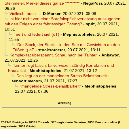
Steinmeier, Merkel dieses ganze **********
-
NegaPosi
,
20.07.2021,
06:26
Vielleicht auch...
-
D-Marker
,
20.07.2021, 08:08
Ist hier nicht von einer Sorgfaltspflichtverletzung auszugehen,
mit den Folgen einer fahrlässigen Tötung?
-
sprit
,
20.07.2021,
10:51
Teert und federt sie! (oT)
-
Mephistopheles
,
20.07.2021,
11:55
Der Stock, der Stock... in den See mit Gewichten an den
Füßen ;) oT
-
stocksorcerer
,
20.07.2021, 13:11
Komplexität überspannt. Schau nach bei Tainter.
-
Ankawor
,
21.07.2021, 12:25
Tainter liegt falsch. Er verwexelt ständig Korrelation und
Kausalität
-
Mephistopheles
,
21.07.2021, 13:12
Das liegt an der mangelnden Stress-Belastbarkeit
-
sensortimecom
,
21.07.2021, 17:27
"mangelnde Stress-Belastbarkeit"
-
Mephistopheles
,
22.07.2021, 07:36
Werbung
257348 Einträge in 18361 Threads, 975 registrierte Benutzer, 3854 Benutzer online (2
registrierte, 3852 Gäste)