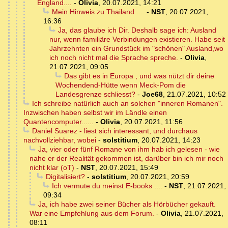
England....
-
Olivia
,
20.07.2021, 14:21
Mein Hinweis zu Thailand ....
-
NST
,
20.07.2021,
16:36
Ja, das glaube ich Dir. Deshalb sage ich: Ausland
nur, wenn familiäre Verbindungen existieren. Habe seit
Jahrzehnten ein Grundstück im "schönen" Ausland,wo
ich noch nicht mal die Sprache spreche.
-
Olivia
,
21.07.2021, 09:05
Das gibt es in Europa , und was nützt dir deine
Wochendend-Hütte wenn Meck-Pom die
Landesgrenze schliesst?
-
Joe68
,
21.07.2021, 10:52
Ich schreibe natürlich auch an solchen "inneren Romanen".
Inzwischen haben selbst wir im Ländle einen
Quantencomputer......
-
Olivia
,
20.07.2021, 11:56
Daniel Suarez - liest sich interessant, und durchaus
nachvollziehbar, wobei
-
solstitium
,
20.07.2021, 14:23
Ja, vier oder fünf Romane von ihm hab ich gelesen - wie
nahe er der Realität gekommen ist, darüber bin ich mir noch
nicht klar (oT)
-
NST
,
20.07.2021, 15:49
Digitalisiert?
-
solstitium
,
20.07.2021, 20:59
Ich vermute du meinst E-books ....
-
NST
,
21.07.2021,
09:34
Ja, ich habe zwei seiner Bücher als Hörbücher gekauft.
War eine Empfehlung aus dem Forum.
-
Olivia
,
21.07.2021,
08:11