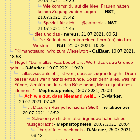
20.07.2021, 19:20
Wie kommst du auf die Idee, Frauen hätten
keinen Zugang zu den Logen ...
-
NST
,
21.07.2021, 09:42
Speziell für dich .... @paranoia
-
NST
,
21.07.2021, 14:45
dies und das
-
nereus
,
21.07.2021, 09:51
Die Bedeutung der korrekten Form(en) sind im
Westen ...
-
NST
,
21.07.2021, 10:29
"Klimanotstand" wird zum Wieselwort
-
CalBaer
,
19.07.2021,
18:53
Hegel: "Denn alles, was besteht, ist Wert, das es zu Grunde
geht."
-
D-Marker
,
19.07.2021, 19:39
" alles was entsteht; Ist wert, dass es zugrunde geht; Drum
besser wärs wenn nichts entstünde. So ist denn alles, was ihr
Sünde, Zerstörung, kurz das Böse nennt, Mein eigentliches
Element. “
-
Mephistopheles
,
19.07.2021, 20:03
Ach wie gut, dass Niemand weiß...
-
D-Marker
,
20.07.2021, 07:46
... Dass ich Rumpelheinzchen Stieß!
-
re-aktionaer
,
20.07.2021, 18:52
Schwierig zu finden, aber irgendwo habe ich es
rausgebracht
-
Mephistopheles
,
20.07.2021, 20:04
Überprüfe es nochmals
-
D-Marker
,
25.07.2021,
08:42