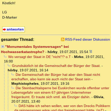
Köstlich!
LG
D-Marker
antworten
gesamter Thread:
RSS-Feed dieser Diskussion
"Monumentales Systemversagen" bei
Hochwasserkatastrophe?
-
hörby
,
19.07.2021, 15:54
Wo versagt der Staat in DE "nicht"!? o.T
-
Mirko
,
19.07.2021,
16:00
Grundsätzlich ist die Gemeinschaft der Bürger der Staat.
-
hörby
,
19.07.2021, 16:14
Die Gemeinschaft der Bürger hat aber den Staat nicht
erschaffen, also kann sie auch nicht der Staat sein
-
Mephistopheles
,
19.07.2021, 19:16
Die Steinbachtalsperre bei Euskirchen wurde offenbar unter
Lebensgefahr von einem 67-jährigen Unternehmer
freigeräumt. Er traute sich vmtl. als Einziger dahin.
-
Olivia
,
20.07.2021, 13:40
DAS hätte ich sehen wollen, wer von den Drecks Politikern
da reingegangen wäre und das freigebaggert hätte. (mT)
-