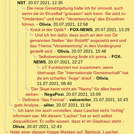
NST
,
20.07.2021, 12:35
Die neue Gesetzgebung halte ich für sinnvoll, auch
wenn sie im Einzelfall "grausam" sein kann. Sie wird zu
"Umdenken" und mehr "Verantwortung" des Einzelnen
führen.
-
Olivia
,
20.07.2021, 12:58
Knick in der Optik?
-
FOX-NEWS
,
20.07.2021, 13:29
Und ich bin dafür, dass auch an den von Dir
genannten Stellen "der Rotstift" angesetzt wird und
das Thema "Verantwortung" in den Vordergrund
gestellt wird.
-
Olivia
,
20.07.2021, 15:48
Selbstverantwortung finde ich prima.
-
FOX-
NEWS
,
20.07.2021, 22:27
oT Funktioniert nur zusammen, wenn
übehaupt. Die "internationale Gemeinschaft" hat
da ein scharfes "Auge" drauf.
-
Olivia
,
21.07.2021, 08:40
'Der Staat kann nicht als "Nanny" für alles bereit
stehen.'
-
NegaPosi
,
20.07.2021, 15:09
Definiere "das Format"
-
valuereiter
,
21.07.2021, 10:43
gute Analyse,
-
aliter
,
20.07.2021, 11:04
Ich kann mir auch vorstellen, dass Laschet nicht "richtig"
informiert war. Mit diesem "Lacher" hat er sich selbst
disqualifiziert. Er sollte wissen, dass er im Glashaus steht.
-
Olivia
,
20.07.2021, 12:43
Hatte einer diesesr Köppe Masken auf, Bärbock, Laschet,