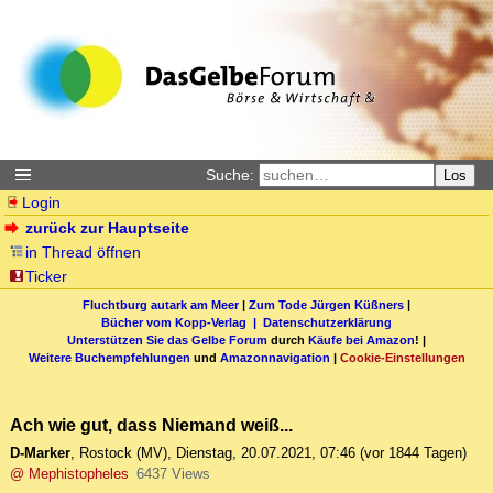
Suche:
Los
Login
zurück zur Hauptseite
in Thread öffnen
Ticker
Fluchtburg autark am Meer
|
Zum Tode Jürgen Küßners
|
Bücher vom Kopp-Verlag |
Datenschutzerklärung
Unterstützen Sie das Gelbe Forum
durch
Käufe bei Amazon
! |
Weitere Buchempfehlungen
und
Amazonnavigation
|
Cookie-Einstellungen
Ach wie gut, dass Niemand weiß...
D-Marker
,
Rostock (MV)
,
Dienstag, 20.07.2021, 07:46
(vor 1844 Tagen)
@ Mephistopheles
6437 Views