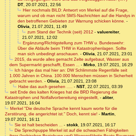
DT
,
20.07.2021, 22:56
Hier nochmals BILD: Antwort von Merkel auf die Frage,
warum und ob man nicht SMS-Nachrichten auf die Handys in
den betroffenen Gebieten zur Warnung schicken könne.
-
Olivia
,
21.07.2021, 11:49
zum Stand der Technik (seit) 2012
-
valuereiter
,
21.07.2021, 12:02
Ergänzung/Richtigstellung zum THW u. Bundeswehr:
Über die Abläufe beim THW in Katastrophenlagen. Sollte
man sich unbedingt anschauen.
-
Olivia
,
21.07.2021, 23:01
2015, da wurde alles gemacht Zelte aufgebaut, Wasser aus
dem Supermarkt geschafft, Essen ...
-
Mirko
,
19.07.2021, 16:29
Ich hänge das mal hier an: DW Schlimmste Regenfälle seit
1.000 Jahren in China. 100.000 Menschen müssen in Sicherheit
gebracht werden.
-
Olivia
,
21.07.2021, 23:08
Habe das auch gesehen .....
-
NST
,
22.07.2021, 03:39
seit Ende des kalten Krieges hat die BRD Regierung die
Katastrophen und Notfallvorbereitung eingestellt,
-
aliter
,
19.07.2021, 16:04
Merkel "Die deutsche Sprache kennt kaum worte für die
Zerstörung, die angerichtet ist." Doch, kennt sie!
-
Martin
,
19.07.2021, 16:11
Sie ist halt bescheiden ...
-
stokk
,
19.07.2021, 16:17
Die Sprechpuppe Merkel ist auf die schwachen Fähigkeiten
ihrer (lesbischen Beziehung und) Wegegefährtin Beate Baumann