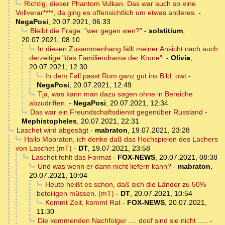
Richtig, dieser Phantom Vulkan. Das war auch so eine
Vollverar****, da ging es offensichtlich um etwas anderes.
-
NegaPosi
,
20.07.2021, 06:33
Bleibt die Frage: "wer gegen wen?"
-
solstitium
,
20.07.2021, 08:10
In diesen Zusammenhang fällt meiner Ansicht nach auch
derzeitige "das Familiendrama der Krone".
-
Olivia
,
20.07.2021, 12:30
In dem Fall passt Rom ganz gut ins Bild. owt
-
NegaPosi
,
20.07.2021, 12:49
Tja, was kann man dazu sagen ohne in Bereiche
abzudriften.
-
NegaPosi
,
20.07.2021, 12:34
Das war ein Freundschaftsdienst gegenüber Russland
-
Mephistopheles
,
20.07.2021, 22:31
Laschet wird abgesägt
-
mabraton
,
19.07.2021, 23:28
Hallo Mabraton, ich denke daß das Hochspielen des Lachers
von Laschet (mT)
-
DT
,
19.07.2021, 23:58
Laschet fehlt das Format
-
FOX-NEWS
,
20.07.2021, 08:38
Und was wenn er dann nicht liefern kann?
-
mabraton
,
20.07.2021, 10:04
Heute heißt es schon, daß sich die Länder zu 50%
beteiligen müssen. (mT)
-
DT
,
20.07.2021, 10:54
Kommt Zeit, kommt Rat
-
FOX-NEWS
,
20.07.2021,
11:30
Die kommenden Nachfolger .... doof sind sie nicht .....
-