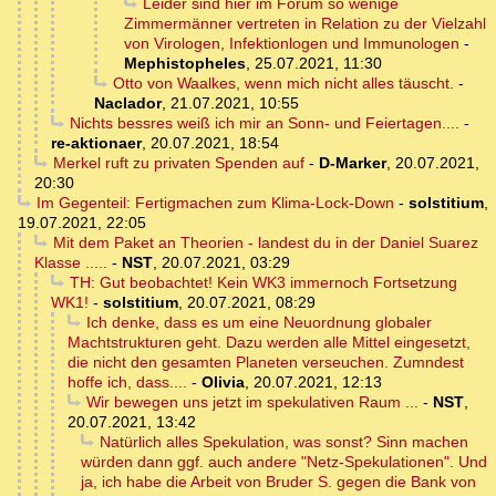
Leider sind hier im Forum so wenige
Zimmermänner vertreten in Relation zu der Vielzahl
von Virologen, Infektionlogen und Immunologen
-
Mephistopheles
,
25.07.2021, 11:30
Otto von Waalkes, wenn mich nicht alles täuscht.
-
Naclador
,
21.07.2021, 10:55
Nichts bessres weiß ich mir an Sonn- und Feiertagen....
-
re-aktionaer
,
20.07.2021, 18:54
Merkel ruft zu privaten Spenden auf
-
D-Marker
,
20.07.2021,
20:30
Im Gegenteil: Fertigmachen zum Klima-Lock-Down
-
solstitium
,
19.07.2021, 22:05
Mit dem Paket an Theorien - landest du in der Daniel Suarez
Klasse .....
-
NST
,
20.07.2021, 03:29
TH: Gut beobachtet! Kein WK3 immernoch Fortsetzung
WK1!
-
solstitium
,
20.07.2021, 08:29
Ich denke, dass es um eine Neuordnung globaler
Machtstrukturen geht. Dazu werden alle Mittel eingesetzt,
die nicht den gesamten Planeten verseuchen. Zumndest
hoffe ich, dass....
-
Olivia
,
20.07.2021, 12:13
Wir bewegen uns jetzt im spekulativen Raum ...
-
NST
,
20.07.2021, 13:42
Natürlich alles Spekulation, was sonst? Sinn machen
würden dann ggf. auch andere "Netz-Spekulationen". Und
ja, ich habe die Arbeit von Bruder S. gegen die Bank von