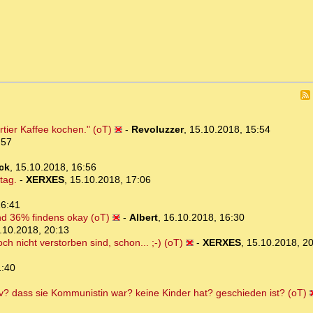
tier Kaffee kochen." (oT)
-
Revoluzzer
,
15.10.2018, 15:54
:57
ck
,
15.10.2018, 16:56
tag.
-
XERXES
,
15.10.2018, 17:06
16:41
nd 36% findens okay (oT)
-
Albert
,
16.10.2018, 16:30
.10.2018, 20:13
och nicht verstorben sind, schon... ;-) (oT)
-
XERXES
,
15.10.2018, 2
1:40
iv? dass sie Kommunistin war? keine Kinder hat? geschieden ist? (oT)