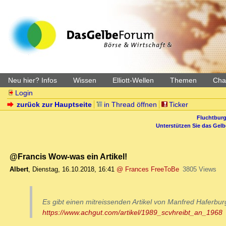
Neu hier? Infos
Wissen
Elliott-Wellen
Themen
Char
Login
zurück zur Hauptseite
in Thread öffnen
Ticker
Fluchtburg
Unterstützen Sie das Gel
@Francis Wow-was ein Artikel!
Albert
,
Dienstag, 16.10.2018, 16:41
@ Frances FreeToBe
3805 Views
Es gibt einen mitreissenden Artikel von Manfred Haferbur
https://www.achgut.com/artikel/1989_scvhreibt_an_1968