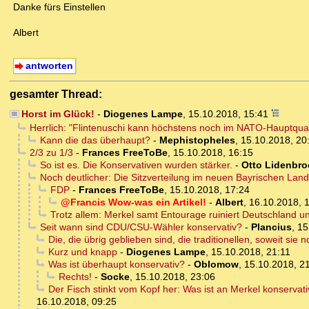
Danke fürs Einstellen
Albert
antworten
gesamter Thread:
Horst im Glück!
-
Diogenes Lampe
,
15.10.2018, 15:41
Herrlich: "Flintenuschi kann höchstens noch im NATO-Hauptquar
Kann die das überhaupt?
-
Mephistopheles
,
15.10.2018, 20
2/3 zu 1/3
-
Frances FreeToBe
,
15.10.2018, 16:15
So ist es. Die Konservativen wurden stärker.
-
Otto Lidenbro
Noch deutlicher: Die Sitzverteilung im neuen Bayrischen Land
FDP
-
Frances FreeToBe
,
15.10.2018, 17:24
@Francis Wow-was ein Artikel!
-
Albert
,
16.10.2018, 
Trotz allem: Merkel samt Entourage ruiniert Deutschland u
Seit wann sind CDU/CSU-Wähler konservativ?
-
Plancius
,
15
Die, die übrig geblieben sind, die traditionellen, soweit sie n
Kurz und knapp
-
Diogenes Lampe
,
15.10.2018, 21:11
Was ist überhaupt konservativ?
-
Oblomow
,
15.10.2018, 2
Rechts!
-
Socke
,
15.10.2018, 23:06
Der Fisch stinkt vom Kopf her: Was ist an Merkel konservat
16.10.2018, 09:25