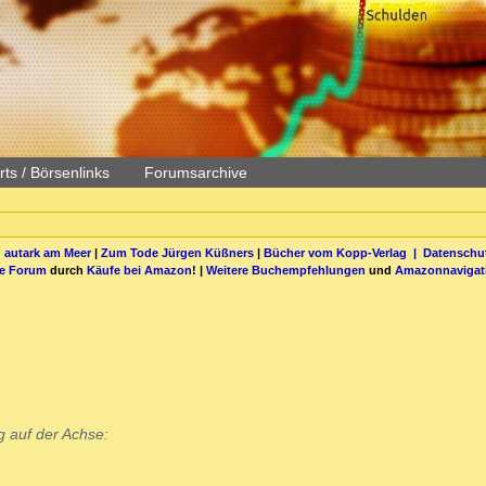
ts / Börsenlinks
Forumsarchive
 autark am Meer
|
Zum Tode Jürgen Küßners
|
Bücher vom Kopp-Verlag |
Datenschut
be Forum
durch
Käufe bei Amazon
! |
Weitere Buchempfehlungen
und
Amazonnavigat
g auf der Achse: