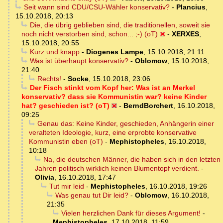
Seit wann sind CDU/CSU-Wähler konservativ?
-
Plancius
,
15.10.2018, 20:13
Die, die übrig geblieben sind, die traditionellen, soweit sie
noch nicht verstorben sind, schon... ;-) (oT)
-
XERXES
,
15.10.2018, 20:55
Kurz und knapp
-
Diogenes Lampe
,
15.10.2018, 21:11
Was ist überhaupt konservativ?
-
Oblomow
,
15.10.2018,
21:40
Rechts!
-
Socke
,
15.10.2018, 23:06
Der Fisch stinkt vom Kopf her: Was ist an Merkel
konservativ? dass sie Kommunistin war? keine Kinder
hat? geschieden ist? (oT)
-
BerndBorchert
,
16.10.2018,
09:25
Genau das: Keine Kinder, geschieden, Anhängerin einer
veralteten Ideologie, kurz, eine erprobte konservative
Kommunistin eben (oT)
-
Mephistopheles
,
16.10.2018,
10:18
Na, die deutschen Männer, die haben sich in den letzten
Jahren politisch wirklich keinen Blumentopf verdient.
-
Olivia
,
16.10.2018, 17:47
Tut mir leid
-
Mephistopheles
,
16.10.2018, 19:26
Was genau tut Dir leid?
-
Oblomow
,
16.10.2018,
21:35
Vielen herzlichen Dank für dieses Argument!
-
Mephistopheles
,
17.10.2018, 11:59