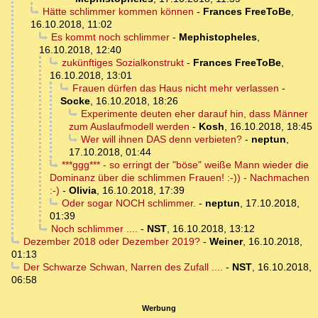
Hätte schlimmer kommen können
-
Frances FreeToBe
,
16.10.2018, 11:02
Es kommt noch schlimmer
-
Mephistopheles
,
16.10.2018, 12:40
zukünftiges Sozialkonstrukt
-
Frances FreeToBe
,
16.10.2018, 13:01
Frauen dürfen das Haus nicht mehr verlassen
-
Socke
,
16.10.2018, 18:26
Experimente deuten eher darauf hin, dass Männer
zum Auslaufmodell werden
-
Kosh
,
16.10.2018, 18:45
Wer will ihnen DAS denn verbieten?
-
neptun
,
17.10.2018, 01:44
***ggg*** - so erringt der "böse" weiße Mann wieder die
Dominanz über die schlimmen Frauen! :-)) - Nachmachen
:-)
-
Olivia
,
16.10.2018, 17:39
Oder sogar NOCH schlimmer.
-
neptun
,
17.10.2018,
01:39
Noch schlimmer ....
-
NST
,
16.10.2018, 13:12
Dezember 2018 oder Dezember 2019?
-
Weiner
,
16.10.2018,
01:13
Der Schwarze Schwan, Narren des Zufall ....
-
NST
,
16.10.2018,
06:58
Werbung