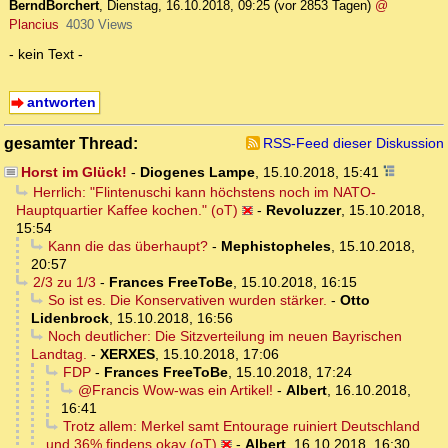
BerndBorchert
,
Dienstag, 16.10.2018, 09:25
(vor 2853 Tagen)
@
Plancius
4030 Views
- kein Text -
antworten
gesamter Thread:
RSS-Feed dieser Diskussion
Horst im Glück!
-
Diogenes Lampe
,
15.10.2018, 15:41
Herrlich: "Flintenuschi kann höchstens noch im NATO-
Hauptquartier Kaffee kochen." (oT)
-
Revoluzzer
,
15.10.2018,
15:54
Kann die das überhaupt?
-
Mephistopheles
,
15.10.2018,
20:57
2/3 zu 1/3
-
Frances FreeToBe
,
15.10.2018, 16:15
So ist es. Die Konservativen wurden stärker.
-
Otto
Lidenbrock
,
15.10.2018, 16:56
Noch deutlicher: Die Sitzverteilung im neuen Bayrischen
Landtag.
-
XERXES
,
15.10.2018, 17:06
FDP
-
Frances FreeToBe
,
15.10.2018, 17:24
@Francis Wow-was ein Artikel!
-
Albert
,
16.10.2018,
16:41
Trotz allem: Merkel samt Entourage ruiniert Deutschland
und 36% findens okay (oT)
-
Albert
,
16.10.2018, 16:30