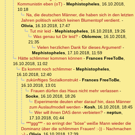
Kommunistin eben (oT)
-
Mephistopheles
,
16.10.2018,
10:18
Na, die deutschen Männer, die haben sich in den letzten
Jahren politisch wirklich keinen Blumentopf verdient.
-
Olivia
,
16.10.2018, 17:47
Tut mir leid
-
Mephistopheles
,
16.10.2018, 19:26
Was genau tut Dir leid?
-
Oblomow
,
16.10.2018,
21:35
Vielen herzlichen Dank für dieses Argument!
-
Mephistopheles
,
17.10.2018, 11:59
Hätte schlimmer kommen können
-
Frances FreeToBe
,
16.10.2018, 11:02
Es kommt noch schlimmer
-
Mephistopheles
,
16.10.2018, 12:40
zukünftiges Sozialkonstrukt
-
Frances FreeToBe
,
16.10.2018, 13:01
Frauen dürfen das Haus nicht mehr verlassen
-
Socke
,
16.10.2018, 18:26
Experimente deuten eher darauf hin, dass Männer
zum Auslaufmodell werden
-
Kosh
,
16.10.2018, 18:45
Wer will ihnen DAS denn verbieten?
-
neptun
,
17.10.2018, 01:44
***ggg*** - so erringt der "böse" weiße Mann wieder die
Dominanz über die schlimmen Frauen! :-)) - Nachmachen
:-)
-
Olivia
,
16.10.2018, 17:39