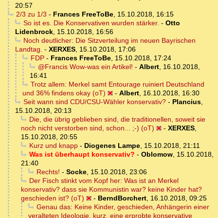
20:57
2/3 zu 1/3
-
Frances FreeToBe
,
15.10.2018, 16:15
So ist es. Die Konservativen wurden stärker.
-
Otto
Lidenbrock
,
15.10.2018, 16:56
Noch deutlicher: Die Sitzverteilung im neuen Bayrischen
Landtag.
-
XERXES
,
15.10.2018, 17:06
FDP
-
Frances FreeToBe
,
15.10.2018, 17:24
@Francis Wow-was ein Artikel!
-
Albert
,
16.10.2018,
16:41
Trotz allem: Merkel samt Entourage ruiniert Deutschland
und 36% findens okay (oT)
-
Albert
,
16.10.2018, 16:30
Seit wann sind CDU/CSU-Wähler konservativ?
-
Plancius
,
15.10.2018, 20:13
Die, die übrig geblieben sind, die traditionellen, soweit sie
noch nicht verstorben sind, schon... ;-) (oT)
-
XERXES
,
15.10.2018, 20:55
Kurz und knapp
-
Diogenes Lampe
,
15.10.2018, 21:11
Was ist überhaupt konservativ?
-
Oblomow
,
15.10.2018,
21:40
Rechts!
-
Socke
,
15.10.2018, 23:06
Der Fisch stinkt vom Kopf her: Was ist an Merkel
konservativ? dass sie Kommunistin war? keine Kinder hat?
geschieden ist? (oT)
-
BerndBorchert
,
16.10.2018, 09:25
Genau das: Keine Kinder, geschieden, Anhängerin einer
veralteten Ideologie, kurz, eine erprobte konservative