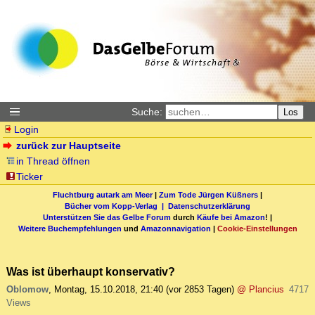
Suche:
Los
Login
zurück zur Hauptseite
in Thread öffnen
Ticker
Fluchtburg autark am Meer
|
Zum Tode Jürgen Küßners
|
Bücher vom Kopp-Verlag |
Datenschutzerklärung
Unterstützen Sie das Gelbe Forum
durch
Käufe bei Amazon
! |
Weitere Buchempfehlungen
und
Amazonnavigation
|
Cookie-Einstellungen
Was ist überhaupt konservativ?
Oblomow
,
Montag, 15.10.2018, 21:40
(vor 2853 Tagen)
@ Plancius
4717
Views