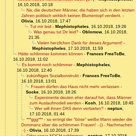
16.10.2018, 10:18
Na, die deutschen Männer, die haben sich in den letzten
Jahren politisch wirklich keinen Blumentopf verdient.
-
Olivia
,
16.10.2018, 17:47
Tut mir leid
-
Mephistopheles
,
16.10.2018, 19:26
Was genau tut Dir leid?
-
Oblomow
,
16.10.2018,
21:35
Vielen herzlichen Dank für dieses Argument!
-
Mephistopheles
,
17.10.2018, 11:59
Hätte schlimmer kommen können
-
Frances FreeToBe
,
16.10.2018, 11:02
Es kommt noch schlimmer
-
Mephistopheles
,
16.10.2018, 12:40
zukünftiges Sozialkonstrukt
-
Frances FreeToBe
,
16.10.2018, 13:01
Frauen dürfen das Haus nicht mehr verlassen
-
Socke
,
16.10.2018, 18:26
Experimente deuten eher darauf hin, dass Männer
zum Auslaufmodell werden
-
Kosh
,
16.10.2018, 18:45
Wer will ihnen DAS denn verbieten?
-
neptun
,
17.10.2018, 01:44
***ggg*** - so erringt der "böse" weiße Mann wieder die
Dominanz über die schlimmen Frauen! :-)) - Nachmachen
:-)
-
Olivia
,
16.10.2018, 17:39
Oder sogar NOCH schlimmer.
-
neptun
,
17.10.2018,