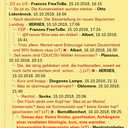
2/3 zu 1/3
-
Frances FreeToBe
,
15.10.2018, 16:15
So ist es. Die Konservativen wurden stärker.
-
Otto
Lidenbrock
,
15.10.2018, 16:56
Noch deutlicher: Die Sitzverteilung im neuen Bayrischen
Landtag.
-
XERXES
,
15.10.2018, 17:06
FDP
-
Frances FreeToBe
,
15.10.2018, 17:24
@Francis Wow-was ein Artikel!
-
Albert
,
16.10.2018,
16:41
Trotz allem: Merkel samt Entourage ruiniert Deutschland
und 36% findens okay (oT)
-
Albert
,
16.10.2018, 16:30
Seit wann sind CDU/CSU-Wähler konservativ?
-
Plancius
,
15.10.2018, 20:13
Die, die übrig geblieben sind, die traditionellen, soweit sie
noch nicht verstorben sind, schon... ;-) (oT)
-
XERXES
,
15.10.2018, 20:55
Kurz und knapp
-
Diogenes Lampe
,
15.10.2018, 21:11
Was ist überhaupt konservativ?
-
Oblomow
,
15.10.2018,
21:40
Rechts!
-
Socke
,
15.10.2018, 23:06
Der Fisch stinkt vom Kopf her: Was ist an Merkel
konservativ? dass sie Kommunistin war? keine Kinder hat?
geschieden ist? (oT)
-
BerndBorchert
,
16.10.2018, 09:25
Genau das: Keine Kinder, geschieden, Anhängerin
einer veralteten Ideologie, kurz, eine erprobte
konservative Kommunistin eben (oT)
-
Mephistopheles
,