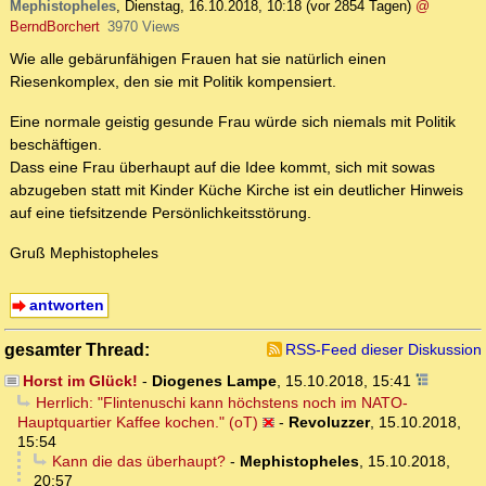
Mephistopheles
,
Dienstag, 16.10.2018, 10:18
(vor 2854 Tagen)
@
BerndBorchert
3970 Views
Wie alle gebärunfähigen Frauen hat sie natürlich einen
Riesenkomplex, den sie mit Politik kompensiert.
Eine normale geistig gesunde Frau würde sich niemals mit Politik
beschäftigen.
Dass eine Frau überhaupt auf die Idee kommt, sich mit sowas
abzugeben statt mit Kinder Küche Kirche ist ein deutlicher Hinweis
auf eine tiefsitzende Persönlichkeitsstörung.
Gruß Mephistopheles
antworten
gesamter Thread:
RSS-Feed dieser Diskussion
Horst im Glück!
-
Diogenes Lampe
,
15.10.2018, 15:41
Herrlich: "Flintenuschi kann höchstens noch im NATO-
Hauptquartier Kaffee kochen." (oT)
-
Revoluzzer
,
15.10.2018,
15:54
Kann die das überhaupt?
-
Mephistopheles
,
15.10.2018,
20:57