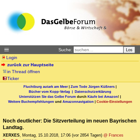
Suche:
Los
Login
zurück zur Hauptseite
in Thread öffnen
Ticker
Fluchtburg autark am Meer
|
Zum Tode Jürgen Küßners
|
Bücher vom Kopp-Verlag |
Datenschutzerklärung
Unterstützen Sie das Gelbe Forum
durch
Käufe bei Amazon
! |
Weitere Buchempfehlungen
und
Amazonnavigation
|
Cookie-Einstellungen
Noch deutlicher: Die Sitzverteilung im neuen Bayrischen
Landtag.
XERXES
,
Montag, 15.10.2018, 17:06
(vor 2854 Tagen)
@ Frances