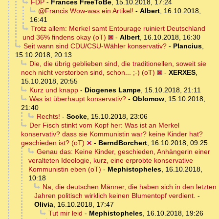
FDP
-
Frances FreeToBe
,
15.10.2018, 17:24
@Francis Wow-was ein Artikel!
-
Albert
,
16.10.2018,
16:41
Trotz allem: Merkel samt Entourage ruiniert Deutschland
und 36% findens okay (oT)
-
Albert
,
16.10.2018, 16:30
Seit wann sind CDU/CSU-Wähler konservativ?
-
Plancius
,
15.10.2018, 20:13
Die, die übrig geblieben sind, die traditionellen, soweit sie
noch nicht verstorben sind, schon... ;-) (oT)
-
XERXES
,
15.10.2018, 20:55
Kurz und knapp
-
Diogenes Lampe
,
15.10.2018, 21:11
Was ist überhaupt konservativ?
-
Oblomow
,
15.10.2018,
21:40
Rechts!
-
Socke
,
15.10.2018, 23:06
Der Fisch stinkt vom Kopf her: Was ist an Merkel
konservativ? dass sie Kommunistin war? keine Kinder hat?
geschieden ist? (oT)
-
BerndBorchert
,
16.10.2018, 09:25
Genau das: Keine Kinder, geschieden, Anhängerin einer
veralteten Ideologie, kurz, eine erprobte konservative
Kommunistin eben (oT)
-
Mephistopheles
,
16.10.2018,
10:18
Na, die deutschen Männer, die haben sich in den letzten
Jahren politisch wirklich keinen Blumentopf verdient.
-
Olivia
,
16.10.2018, 17:47
Tut mir leid
-
Mephistopheles
,
16.10.2018, 19:26