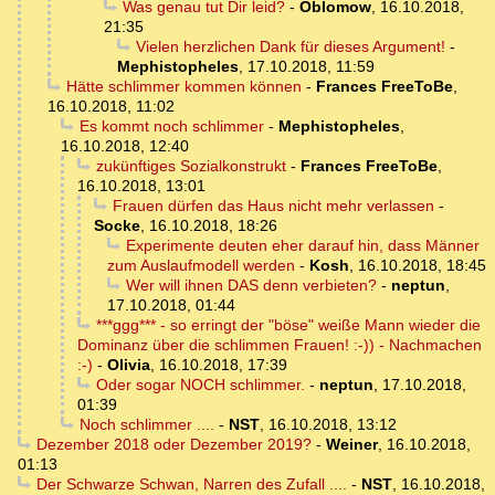
Was genau tut Dir leid?
-
Oblomow
,
16.10.2018,
21:35
Vielen herzlichen Dank für dieses Argument!
-
Mephistopheles
,
17.10.2018, 11:59
Hätte schlimmer kommen können
-
Frances FreeToBe
,
16.10.2018, 11:02
Es kommt noch schlimmer
-
Mephistopheles
,
16.10.2018, 12:40
zukünftiges Sozialkonstrukt
-
Frances FreeToBe
,
16.10.2018, 13:01
Frauen dürfen das Haus nicht mehr verlassen
-
Socke
,
16.10.2018, 18:26
Experimente deuten eher darauf hin, dass Männer
zum Auslaufmodell werden
-
Kosh
,
16.10.2018, 18:45
Wer will ihnen DAS denn verbieten?
-
neptun
,
17.10.2018, 01:44
***ggg*** - so erringt der "böse" weiße Mann wieder die
Dominanz über die schlimmen Frauen! :-)) - Nachmachen
:-)
-
Olivia
,
16.10.2018, 17:39
Oder sogar NOCH schlimmer.
-
neptun
,
17.10.2018,
01:39
Noch schlimmer ....
-
NST
,
16.10.2018, 13:12
Dezember 2018 oder Dezember 2019?
-
Weiner
,
16.10.2018,
01:13
Der Schwarze Schwan, Narren des Zufall ....
-
NST
,
16.10.2018,