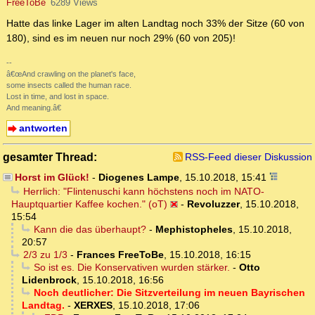
FreeToBe
6289 Views
Hatte das linke Lager im alten Landtag noch 33% der Sitze (60 von
180), sind es im neuen nur noch 29% (60 von 205)!
--
â€œAnd crawling on the planet's face,
some insects called the human race.
Lost in time, and lost in space.
And meaning.â€
antworten
gesamter Thread:
RSS-Feed dieser Diskussion
Horst im Glück!
-
Diogenes Lampe
,
15.10.2018, 15:41
Herrlich: "Flintenuschi kann höchstens noch im NATO-
Hauptquartier Kaffee kochen." (oT)
-
Revoluzzer
,
15.10.2018,
15:54
Kann die das überhaupt?
-
Mephistopheles
,
15.10.2018,
20:57
2/3 zu 1/3
-
Frances FreeToBe
,
15.10.2018, 16:15
So ist es. Die Konservativen wurden stärker.
-
Otto
Lidenbrock
,
15.10.2018, 16:56
Noch deutlicher: Die Sitzverteilung im neuen Bayrischen
Landtag.
-
XERXES
,
15.10.2018, 17:06