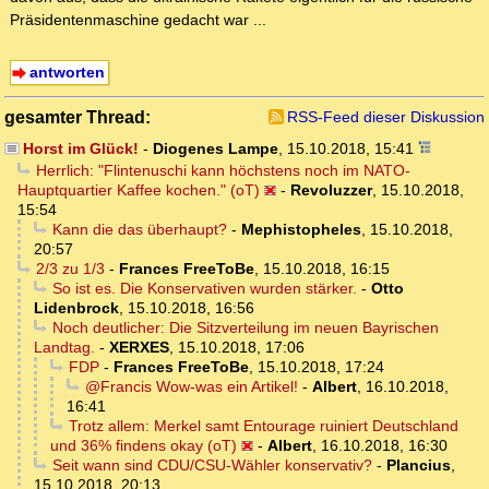
Präsidentenmaschine gedacht war ...
antworten
gesamter Thread:
RSS-Feed dieser Diskussion
Horst im Glück!
-
Diogenes Lampe
,
15.10.2018, 15:41
Herrlich: "Flintenuschi kann höchstens noch im NATO-
Hauptquartier Kaffee kochen." (oT)
-
Revoluzzer
,
15.10.2018,
15:54
Kann die das überhaupt?
-
Mephistopheles
,
15.10.2018,
20:57
2/3 zu 1/3
-
Frances FreeToBe
,
15.10.2018, 16:15
So ist es. Die Konservativen wurden stärker.
-
Otto
Lidenbrock
,
15.10.2018, 16:56
Noch deutlicher: Die Sitzverteilung im neuen Bayrischen
Landtag.
-
XERXES
,
15.10.2018, 17:06
FDP
-
Frances FreeToBe
,
15.10.2018, 17:24
@Francis Wow-was ein Artikel!
-
Albert
,
16.10.2018,
16:41
Trotz allem: Merkel samt Entourage ruiniert Deutschland
und 36% findens okay (oT)
-
Albert
,
16.10.2018, 16:30
Seit wann sind CDU/CSU-Wähler konservativ?
-
Plancius
,
15.10.2018, 20:13