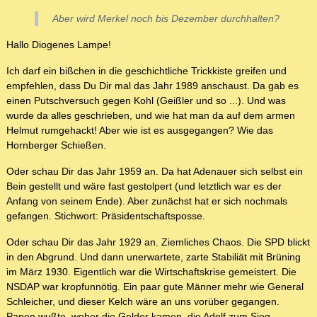
Aber wird Merkel noch bis Dezember durchhalten?
Hallo Diogenes Lampe!
Ich darf ein bißchen in die geschichtliche Trickkiste greifen und
empfehlen, dass Du Dir mal das Jahr 1989 anschaust. Da gab es
einen Putschversuch gegen Kohl (Geißler und so ...). Und was
wurde da alles geschrieben, und wie hat man da auf dem armen
Helmut rumgehackt! Aber wie ist es ausgegangen? Wie das
Hornberger Schießen.
Oder schau Dir das Jahr 1959 an. Da hat Adenauer sich selbst ein
Bein gestellt und wäre fast gestolpert (und letztlich war es der
Anfang von seinem Ende). Aber zunächst hat er sich nochmals
gefangen. Stichwort: Präsidentschaftsposse.
Oder schau Dir das Jahr 1929 an. Ziemliches Chaos. Die SPD blickt
in den Abgrund. Und dann unerwartete, zarte Stabiliät mit Brüning
im März 1930. Eigentlich war die Wirtschaftskrise gemeistert. Die
NSDAP war kropfunnötig. Ein paar gute Männer mehr wie General
Schleicher, und dieser Kelch wäre an uns vorüber gegangen.
Papen wußte, woher die Gelder kamen, die Adolf zum Sieg