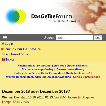
Suche:
Los
Login
zurück zur Hauptseite
in Thread öffnen
Ticker
Fluchtburg autark am Meer
|
Zum Tode Jürgen Küßners
|
Bücher vom Kopp-Verlag |
Datenschutzerklärung
Unterstützen Sie das Gelbe Forum
durch
Käufe bei Amazon
! |
Weitere Buchempfehlungen
und
Amazonnavigation
|
Cookie-Einstellungen
Dezember 2018 oder Dezember 2019?
Weiner
,
Dienstag, 16.10.2018, 01:13
(vor 2854 Tagen)
@ Diogenes
Lampe
5343 Views