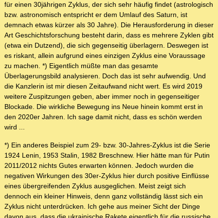
für einen 30jährigen Zyklus, der sich sehr häufig findet (astrologisch
bzw. astronomisch entspricht er dem Umlauf des Saturn, ist
demnach etwas kürzer als 30 Jahre). Die Herausforderung in dieser
Art Geschichtsforschung besteht darin, dass es mehrere Zyklen gibt
(etwa ein Dutzend), die sich gegenseitig überlagern. Deswegen ist
es riskant, allein aufgrund eines einzigen Zyklus eine Voraussage
zu machen. *) Eigentlich müßte man das gesamte
Überlagerungsbild analysieren. Doch das ist sehr aufwendig. Und
die Kanzlerin ist mir diesen Zeitaufwand nicht wert. Es wird 2019
weitere Zuspitzungen geben, aber immer noch in gegenseitiger
Blockade. Die wirkliche Bewegung ins Neue hinein kommt erst in
den 2020er Jahren. Ich sage damit nicht, dass es schön werden
wird ...
*) Ein anderes Beispiel zum 29- bzw. 30-Jahres-Zyklus ist die Serie
1924 Lenin, 1953 Stalin, 1982 Breschnew. Hier hätte man für Putin
2011/2012 nichts Gutes erwarten können. Jedoch wurden die
negativen Wirkungen des 30er-Zyklus hier durch positive Einflüsse
eines übergreifenden Zyklus ausgeglichen. Meist zeigt sich
dennoch ein kleiner Hinweis, denn ganz vollständig lässt sich ein
Zyklus nicht unterdrücken. Ich gehe aus meiner Sicht der Dinge
davon aus, dass die ukrainische Rakete eigentlich für die russische