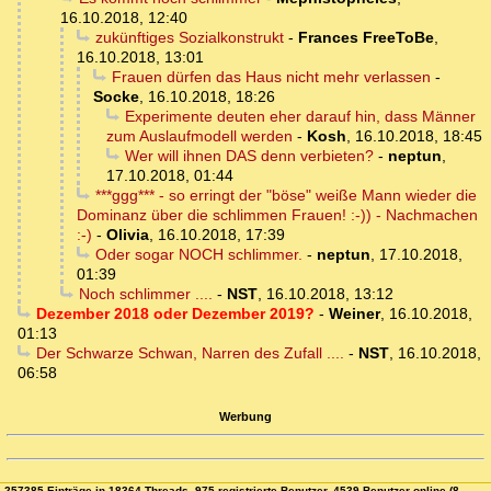
16.10.2018, 12:40
zukünftiges Sozialkonstrukt
-
Frances FreeToBe
,
16.10.2018, 13:01
Frauen dürfen das Haus nicht mehr verlassen
-
Socke
,
16.10.2018, 18:26
Experimente deuten eher darauf hin, dass Männer
zum Auslaufmodell werden
-
Kosh
,
16.10.2018, 18:45
Wer will ihnen DAS denn verbieten?
-
neptun
,
17.10.2018, 01:44
***ggg*** - so erringt der "böse" weiße Mann wieder die
Dominanz über die schlimmen Frauen! :-)) - Nachmachen
:-)
-
Olivia
,
16.10.2018, 17:39
Oder sogar NOCH schlimmer.
-
neptun
,
17.10.2018,
01:39
Noch schlimmer ....
-
NST
,
16.10.2018, 13:12
Dezember 2018 oder Dezember 2019?
-
Weiner
,
16.10.2018,
01:13
Der Schwarze Schwan, Narren des Zufall ....
-
NST
,
16.10.2018,
06:58
Werbung
257385 Einträge in 18364 Threads, 975 registrierte Benutzer, 4539 Benutzer online (8