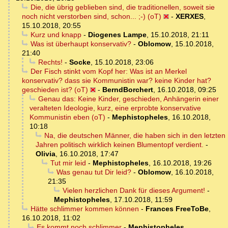
Die, die übrig geblieben sind, die traditionellen, soweit sie
noch nicht verstorben sind, schon... ;-) (oT)
-
XERXES
,
15.10.2018, 20:55
Kurz und knapp
-
Diogenes Lampe
,
15.10.2018, 21:11
Was ist überhaupt konservativ?
-
Oblomow
,
15.10.2018,
21:40
Rechts!
-
Socke
,
15.10.2018, 23:06
Der Fisch stinkt vom Kopf her: Was ist an Merkel
konservativ? dass sie Kommunistin war? keine Kinder hat?
geschieden ist? (oT)
-
BerndBorchert
,
16.10.2018, 09:25
Genau das: Keine Kinder, geschieden, Anhängerin einer
veralteten Ideologie, kurz, eine erprobte konservative
Kommunistin eben (oT)
-
Mephistopheles
,
16.10.2018,
10:18
Na, die deutschen Männer, die haben sich in den letzten
Jahren politisch wirklich keinen Blumentopf verdient.
-
Olivia
,
16.10.2018, 17:47
Tut mir leid
-
Mephistopheles
,
16.10.2018, 19:26
Was genau tut Dir leid?
-
Oblomow
,
16.10.2018,
21:35
Vielen herzlichen Dank für dieses Argument!
-
Mephistopheles
,
17.10.2018, 11:59
Hätte schlimmer kommen können
-
Frances FreeToBe
,
16.10.2018, 11:02
Es kommt noch schlimmer
-
Mephistopheles
,