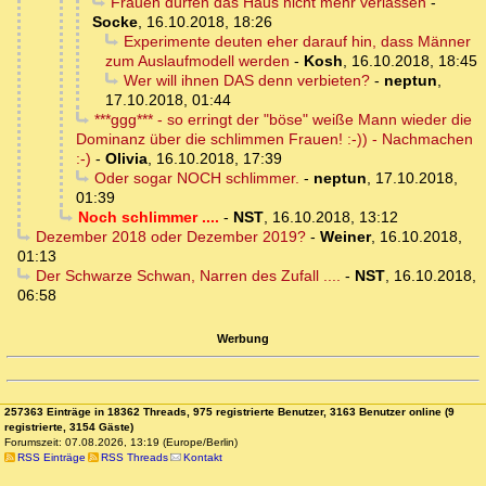
Frauen dürfen das Haus nicht mehr verlassen
-
Socke
,
16.10.2018, 18:26
Experimente deuten eher darauf hin, dass Männer
zum Auslaufmodell werden
-
Kosh
,
16.10.2018, 18:45
Wer will ihnen DAS denn verbieten?
-
neptun
,
17.10.2018, 01:44
***ggg*** - so erringt der "böse" weiße Mann wieder die
Dominanz über die schlimmen Frauen! :-)) - Nachmachen
:-)
-
Olivia
,
16.10.2018, 17:39
Oder sogar NOCH schlimmer.
-
neptun
,
17.10.2018,
01:39
Noch schlimmer ....
-
NST
,
16.10.2018, 13:12
Dezember 2018 oder Dezember 2019?
-
Weiner
,
16.10.2018,
01:13
Der Schwarze Schwan, Narren des Zufall ....
-
NST
,
16.10.2018,
06:58
Werbung
257363 Einträge in 18362 Threads, 975 registrierte Benutzer, 3163 Benutzer online (9
registrierte, 3154 Gäste)
Forumszeit: 07.08.2026, 13:19 (Europe/Berlin)
RSS Einträge
RSS Threads
Kontakt