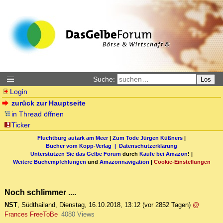
Suche:
Los
Login
zurück zur Hauptseite
in Thread öffnen
Ticker
Fluchtburg autark am Meer
|
Zum Tode Jürgen Küßners
|
Bücher vom Kopp-Verlag |
Datenschutzerklärung
Unterstützen Sie das Gelbe Forum
durch
Käufe bei Amazon
! |
Weitere Buchempfehlungen
und
Amazonnavigation
|
Cookie-Einstellungen
Noch schlimmer ....
NST
,
Südthailand
,
Dienstag, 16.10.2018, 13:12
(vor 2852 Tagen)
@
Frances FreeToBe
4080 Views