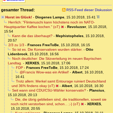
gesamter Thread:
RSS-Feed dieser Diskussion
Horst im Glück!
-
Diogenes Lampe
,
15.10.2018, 15:41
Herrlich: "Flintenuschi kann höchstens noch im NATO-
Hauptquartier Kaffee kochen." (oT)
-
Revoluzzer
,
15.10.2018,
15:54
Kann die das überhaupt?
-
Mephistopheles
,
15.10.2018,
20:57
2/3 zu 1/3
-
Frances FreeToBe
,
15.10.2018, 16:15
So ist es. Die Konservativen wurden stärker.
-
Otto
Lidenbrock
,
15.10.2018, 16:56
Noch deutlicher: Die Sitzverteilung im neuen Bayrischen
Landtag.
-
XERXES
,
15.10.2018, 17:06
FDP
-
Frances FreeToBe
,
15.10.2018, 17:24
@Francis Wow-was ein Artikel!
-
Albert
,
16.10.2018,
16:41
Trotz allem: Merkel samt Entourage ruiniert Deutschland
und 36% findens okay (oT)
-
Albert
,
16.10.2018, 16:30
Seit wann sind CDU/CSU-Wähler konservativ?
-
Plancius
,
15.10.2018, 20:13
Die, die übrig geblieben sind, die traditionellen, soweit sie
noch nicht verstorben sind, schon... ;-) (oT)
-
XERXES
,
15.10.2018, 20:55