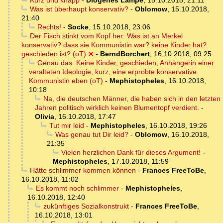
Kurz und knapp
-
Diogenes Lampe
,
15.10.2018, 21:11
Was ist überhaupt konservativ?
-
Oblomow
,
15.10.2018,
21:40
Rechts!
-
Socke
,
15.10.2018, 23:06
Der Fisch stinkt vom Kopf her: Was ist an Merkel
konservativ? dass sie Kommunistin war? keine Kinder hat?
geschieden ist? (oT)
-
BerndBorchert
,
16.10.2018, 09:25
Genau das: Keine Kinder, geschieden, Anhängerin einer
veralteten Ideologie, kurz, eine erprobte konservative
Kommunistin eben (oT)
-
Mephistopheles
,
16.10.2018,
10:18
Na, die deutschen Männer, die haben sich in den letzten
Jahren politisch wirklich keinen Blumentopf verdient.
-
Olivia
,
16.10.2018, 17:47
Tut mir leid
-
Mephistopheles
,
16.10.2018, 19:26
Was genau tut Dir leid?
-
Oblomow
,
16.10.2018,
21:35
Vielen herzlichen Dank für dieses Argument!
-
Mephistopheles
,
17.10.2018, 11:59
Hätte schlimmer kommen können
-
Frances FreeToBe
,
16.10.2018, 11:02
Es kommt noch schlimmer
-
Mephistopheles
,
16.10.2018, 12:40
zukünftiges Sozialkonstrukt
-
Frances FreeToBe
,
16.10.2018, 13:01