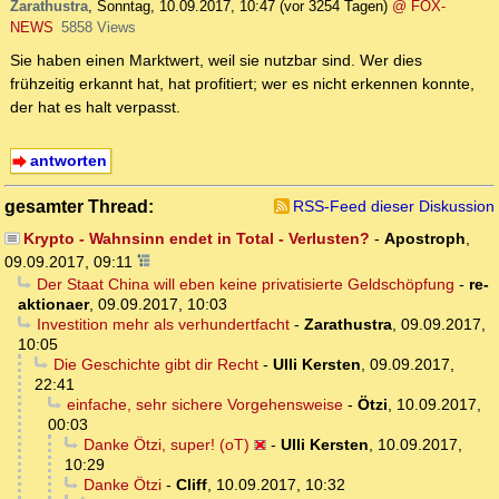
Zarathustra
,
Sonntag, 10.09.2017, 10:47
(vor 3254 Tagen)
@ FOX-
NEWS
5858 Views
Sie haben einen Marktwert, weil sie nutzbar sind. Wer dies
frühzeitig erkannt hat, hat profitiert; wer es nicht erkennen konnte,
der hat es halt verpasst.
antworten
gesamter Thread:
RSS-Feed dieser Diskussion
Krypto - Wahnsinn endet in Total - Verlusten?
-
Apostroph
,
09.09.2017, 09:11
Der Staat China will eben keine privatisierte Geldschöpfung
-
re-
aktionaer
,
09.09.2017, 10:03
Investition mehr als verhundertfacht
-
Zarathustra
,
09.09.2017,
10:05
Die Geschichte gibt dir Recht
-
Ulli Kersten
,
09.09.2017,
22:41
einfache, sehr sichere Vorgehensweise
-
Ötzi
,
10.09.2017,
00:03
Danke Ötzi, super! (oT)
-
Ulli Kersten
,
10.09.2017,
10:29
Danke Ötzi
-
Cliff
,
10.09.2017, 10:32