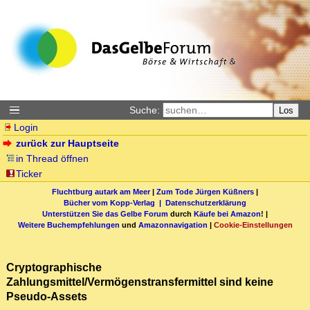
Suche:
Los
Login
zurück zur Hauptseite
in Thread öffnen
Ticker
Fluchtburg autark am Meer
|
Zum Tode Jürgen Küßners
|
Bücher vom Kopp-Verlag |
Datenschutzerklärung
Unterstützen Sie das Gelbe Forum
durch
Käufe bei Amazon
! |
Weitere Buchempfehlungen
und
Amazonnavigation
|
Cookie-Einstellungen
Cryptographische
Zahlungsmittel/Vermögenstransfermittel sind keine
Pseudo-Assets