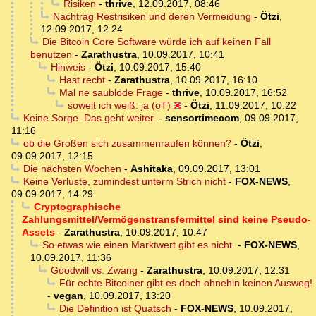
Risiken
-
thrive
,
12.09.2017, 08:46
Nachtrag Restrisiken und deren Vermeidung
-
Ötzi
,
12.09.2017, 12:24
Die Bitcoin Core Software würde ich auf keinen Fall
benutzen
-
Zarathustra
,
10.09.2017, 10:41
Hinweis
-
Ötzi
,
10.09.2017, 15:40
Hast recht
-
Zarathustra
,
10.09.2017, 16:10
Mal ne saublöde Frage
-
thrive
,
10.09.2017, 16:52
soweit ich weiß: ja (oT)
-
Ötzi
,
11.09.2017, 10:22
Keine Sorge. Das geht weiter.
-
sensortimecom
,
09.09.2017,
11:16
ob die Großen sich zusammenraufen können?
-
Ötzi
,
09.09.2017, 12:15
Die nächsten Wochen
-
Ashitaka
,
09.09.2017, 13:01
Keine Verluste, zumindest unterm Strich nicht
-
FOX-NEWS
,
09.09.2017, 14:29
Cryptographische
Zahlungsmittel/Vermögenstransfermittel sind keine Pseudo-
Assets
-
Zarathustra
,
10.09.2017, 10:47
So etwas wie einen Marktwert gibt es nicht.
-
FOX-NEWS
,
10.09.2017, 11:36
Goodwill vs. Zwang
-
Zarathustra
,
10.09.2017, 12:31
Für echte Bitcoiner gibt es doch ohnehin keinen Ausweg!
-
vegan
,
10.09.2017, 13:20
Die Definition ist Quatsch
-
FOX-NEWS
,
10.09.2017,