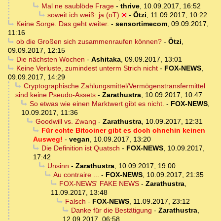
Mal ne saublöde Frage
-
thrive
,
10.09.2017, 16:52
soweit ich weiß: ja (oT)
-
Ötzi
,
11.09.2017, 10:22
Keine Sorge. Das geht weiter.
-
sensortimecom
,
09.09.2017,
11:16
ob die Großen sich zusammenraufen können?
-
Ötzi
,
09.09.2017, 12:15
Die nächsten Wochen
-
Ashitaka
,
09.09.2017, 13:01
Keine Verluste, zumindest unterm Strich nicht
-
FOX-NEWS
,
09.09.2017, 14:29
Cryptographische Zahlungsmittel/Vermögenstransfermittel
sind keine Pseudo-Assets
-
Zarathustra
,
10.09.2017, 10:47
So etwas wie einen Marktwert gibt es nicht.
-
FOX-NEWS
,
10.09.2017, 11:36
Goodwill vs. Zwang
-
Zarathustra
,
10.09.2017, 12:31
Für echte Bitcoiner gibt es doch ohnehin keinen
Ausweg!
-
vegan
,
10.09.2017, 13:20
Die Definition ist Quatsch
-
FOX-NEWS
,
10.09.2017,
17:42
Unsinn
-
Zarathustra
,
10.09.2017, 19:00
Au contraire ...
-
FOX-NEWS
,
10.09.2017, 21:35
FOX-NEWS' FAKE NEWS
-
Zarathustra
,
11.09.2017, 13:48
Falsch
-
FOX-NEWS
,
11.09.2017, 23:12
Danke für die Bestätigung
-
Zarathustra
,
12.09.2017, 06:58