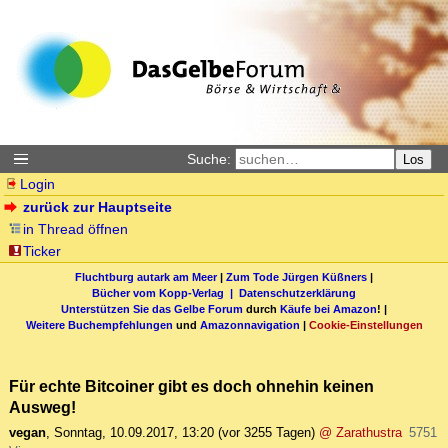
Suche:
Los
Login
zurück zur Hauptseite
in Thread öffnen
Ticker
Fluchtburg autark am Meer
|
Zum Tode Jürgen Küßners
|
Bücher vom Kopp-Verlag |
Datenschutzerklärung
Unterstützen Sie das Gelbe Forum
durch
Käufe bei Amazon
! |
Weitere Buchempfehlungen
und
Amazonnavigation
|
Cookie-Einstellungen
Für echte Bitcoiner gibt es doch ohnehin keinen
Ausweg!
vegan
,
Sonntag, 10.09.2017, 13:20
(vor 3255 Tagen)
@ Zarathustra
5751