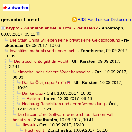
antworten
gesamter Thread:
RSS-Feed dieser Diskussion
Krypto - Wahnsinn endet in Total - Verlusten?
-
Apostroph
,
09.09.2017, 09:11
Der Staat China will eben keine privatisierte Geldschöpfung
-
re-
aktionaer
,
09.09.2017, 10:03
Investition mehr als verhundertfacht
-
Zarathustra
,
09.09.2017,
10:05
Die Geschichte gibt dir Recht
-
Ulli Kersten
,
09.09.2017,
22:41
einfache, sehr sichere Vorgehensweise
-
Ötzi
,
10.09.2017,
00:03
Danke Ötzi, super! (oT)
-
Ulli Kersten
,
10.09.2017,
10:29
Danke Ötzi
-
Cliff
,
10.09.2017, 10:32
Risiken
-
thrive
,
12.09.2017, 08:46
Nachtrag Restrisiken und deren Vermeidung
-
Ötzi
,
12.09.2017, 12:24
Die Bitcoin Core Software würde ich auf keinen Fall
benutzen
-
Zarathustra
,
10.09.2017, 10:41
Hinweis
-
Ötzi
,
10.09.2017, 15:40
Hast recht
-
Zarathustra
,
10.09.2017, 16:10