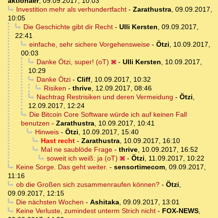
aktionaer
,
09.09.2017, 10:03
Investition mehr als verhundertfacht
-
Zarathustra
,
09.09.2017,
10:05
Die Geschichte gibt dir Recht
-
Ulli Kersten
,
09.09.2017,
22:41
einfache, sehr sichere Vorgehensweise
-
Ötzi
,
10.09.2017,
00:03
Danke Ötzi, super! (oT)
-
Ulli Kersten
,
10.09.2017,
10:29
Danke Ötzi
-
Cliff
,
10.09.2017, 10:32
Risiken
-
thrive
,
12.09.2017, 08:46
Nachtrag Restrisiken und deren Vermeidung
-
Ötzi
,
12.09.2017, 12:24
Die Bitcoin Core Software würde ich auf keinen Fall
benutzen
-
Zarathustra
,
10.09.2017, 10:41
Hinweis
-
Ötzi
,
10.09.2017, 15:40
Hast recht
-
Zarathustra
,
10.09.2017, 16:10
Mal ne saublöde Frage
-
thrive
,
10.09.2017, 16:52
soweit ich weiß: ja (oT)
-
Ötzi
,
11.09.2017, 10:22
Keine Sorge. Das geht weiter.
-
sensortimecom
,
09.09.2017,
11:16
ob die Großen sich zusammenraufen können?
-
Ötzi
,
09.09.2017, 12:15
Die nächsten Wochen
-
Ashitaka
,
09.09.2017, 13:01
Keine Verluste, zumindest unterm Strich nicht
-
FOX-NEWS
,