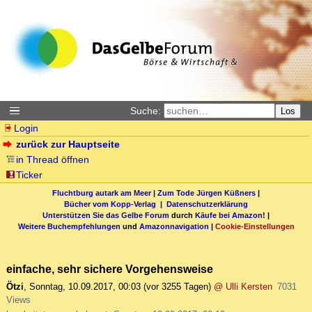
Suche:
Los
Login
zurück zur Hauptseite
in Thread öffnen
Ticker
Fluchtburg autark am Meer
|
Zum Tode Jürgen Küßners
|
Bücher vom Kopp-Verlag |
Datenschutzerklärung
Unterstützen Sie das Gelbe Forum
durch
Käufe bei Amazon
! |
Weitere Buchempfehlungen
und
Amazonnavigation
|
Cookie-Einstellungen
einfache, sehr sichere Vorgehensweise
Ötzi
,
Sonntag, 10.09.2017, 00:03
(vor 3255 Tagen)
@ Ulli Kersten
7031
Views