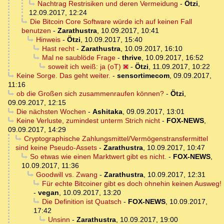
Nachtrag Restrisiken und deren Vermeidung
-
Ötzi
,
12.09.2017, 12:24
Die Bitcoin Core Software würde ich auf keinen Fall
benutzen
-
Zarathustra
,
10.09.2017, 10:41
Hinweis
-
Ötzi
,
10.09.2017, 15:40
Hast recht
-
Zarathustra
,
10.09.2017, 16:10
Mal ne saublöde Frage
-
thrive
,
10.09.2017, 16:52
soweit ich weiß: ja (oT)
-
Ötzi
,
11.09.2017, 10:22
Keine Sorge. Das geht weiter.
-
sensortimecom
,
09.09.2017,
11:16
ob die Großen sich zusammenraufen können?
-
Ötzi
,
09.09.2017, 12:15
Die nächsten Wochen
-
Ashitaka
,
09.09.2017, 13:01
Keine Verluste, zumindest unterm Strich nicht
-
FOX-NEWS
,
09.09.2017, 14:29
Cryptographische Zahlungsmittel/Vermögenstransfermittel
sind keine Pseudo-Assets
-
Zarathustra
,
10.09.2017, 10:47
So etwas wie einen Marktwert gibt es nicht.
-
FOX-NEWS
,
10.09.2017, 11:36
Goodwill vs. Zwang
-
Zarathustra
,
10.09.2017, 12:31
Für echte Bitcoiner gibt es doch ohnehin keinen Ausweg!
-
vegan
,
10.09.2017, 13:20
Die Definition ist Quatsch
-
FOX-NEWS
,
10.09.2017,
17:42
Unsinn
-
Zarathustra
,
10.09.2017, 19:00