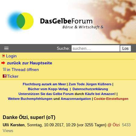
Suche:
Los
Login
zurück zur Hauptseite
in Thread öffnen
Ticker
Fluchtburg autark am Meer
|
Zum Tode Jürgen Küßners
|
Bücher vom Kopp-Verlag |
Datenschutzerklärung
Unterstützen Sie das Gelbe Forum
durch
Käufe bei Amazon
! |
Weitere Buchempfehlungen
und
Amazonnavigation
|
Cookie-Einstellungen
Danke Ötzi, super! (oT)
Ulli Kersten
,
Sonntag, 10.09.2017, 10:29
(vor 3255 Tagen)
@ Ötzi
5433
Views