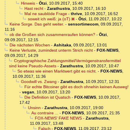
Hinweis
-
Ötzi
,
10.09.2017, 15:40
Hast recht
-
Zarathustra
,
10.09.2017, 16:10
Mal ne saublöde Frage
-
thrive
,
10.09.2017, 16:52
soweit ich weiß: ja (oT)
-
Ötzi
,
11.09.2017, 10:22
Keine Sorge. Das geht weiter.
-
sensortimecom
,
09.09.2017,
11:16
ob die Großen sich zusammenraufen können?
-
Ötzi
,
09.09.2017, 12:15
Die nächsten Wochen
-
Ashitaka
,
09.09.2017, 13:01
Keine Verluste, zumindest unterm Strich nicht
-
FOX-NEWS
,
09.09.2017, 14:29
Cryptographische Zahlungsmittel/Vermögenstransfermittel
sind keine Pseudo-Assets
-
Zarathustra
,
10.09.2017, 10:47
So etwas wie einen Marktwert gibt es nicht.
-
FOX-NEWS
,
10.09.2017, 11:36
Goodwill vs. Zwang
-
Zarathustra
,
10.09.2017, 12:31
Für echte Bitcoiner gibt es doch ohnehin keinen Ausweg!
-
vegan
,
10.09.2017, 13:20
Die Definition ist Quatsch
-
FOX-NEWS
,
10.09.2017,
17:42
Unsinn
-
Zarathustra
,
10.09.2017, 19:00
Au contraire ...
-
FOX-NEWS
,
10.09.2017, 21:35
FOX-NEWS' FAKE NEWS
-
Zarathustra
,
11.09.2017, 13:48
Falsch
-
FOX-NEWS
,
11.09.2017, 23:12