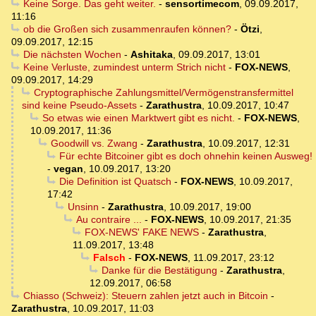
Keine Sorge. Das geht weiter.
-
sensortimecom
,
09.09.2017,
11:16
ob die Großen sich zusammenraufen können?
-
Ötzi
,
09.09.2017, 12:15
Die nächsten Wochen
-
Ashitaka
,
09.09.2017, 13:01
Keine Verluste, zumindest unterm Strich nicht
-
FOX-NEWS
,
09.09.2017, 14:29
Cryptographische Zahlungsmittel/Vermögenstransfermittel
sind keine Pseudo-Assets
-
Zarathustra
,
10.09.2017, 10:47
So etwas wie einen Marktwert gibt es nicht.
-
FOX-NEWS
,
10.09.2017, 11:36
Goodwill vs. Zwang
-
Zarathustra
,
10.09.2017, 12:31
Für echte Bitcoiner gibt es doch ohnehin keinen Ausweg!
-
vegan
,
10.09.2017, 13:20
Die Definition ist Quatsch
-
FOX-NEWS
,
10.09.2017,
17:42
Unsinn
-
Zarathustra
,
10.09.2017, 19:00
Au contraire ...
-
FOX-NEWS
,
10.09.2017, 21:35
FOX-NEWS' FAKE NEWS
-
Zarathustra
,
11.09.2017, 13:48
Falsch
-
FOX-NEWS
,
11.09.2017, 23:12
Danke für die Bestätigung
-
Zarathustra
,
12.09.2017, 06:58
Chiasso (Schweiz): Steuern zahlen jetzt auch in Bitcoin
-
Zarathustra
,
10.09.2017, 11:03