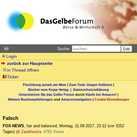
Suche:
Los
Login
zurück zur Hauptseite
in Thread öffnen
Ticker
Fluchtburg autark am Meer
|
Zum Tode Jürgen Küßners
|
Bücher vom Kopp-Verlag |
Datenschutzerklärung
Unterstützen Sie das Gelbe Forum
durch
Käufe bei Amazon
! |
Weitere Buchempfehlungen
und
Amazonnavigation
|
Cookie-Einstellungen
Falsch
FOX-NEWS
,
fair and balanced
,
Montag, 11.09.2017, 23:12
(vor 3252
Tagen)
@ Zarathustra
4781 Views