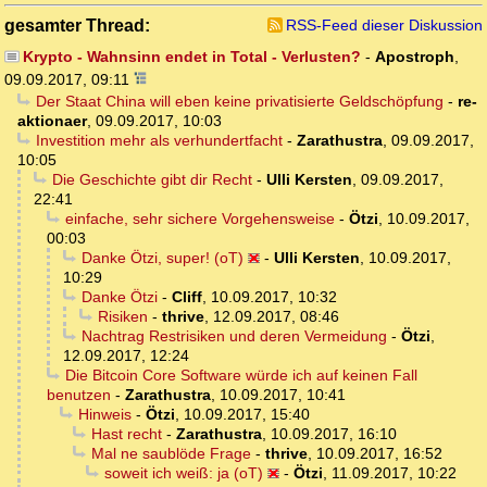
gesamter Thread:
RSS-Feed dieser Diskussion
Krypto - Wahnsinn endet in Total - Verlusten?
-
Apostroph
,
09.09.2017, 09:11
Der Staat China will eben keine privatisierte Geldschöpfung
-
re-
aktionaer
,
09.09.2017, 10:03
Investition mehr als verhundertfacht
-
Zarathustra
,
09.09.2017,
10:05
Die Geschichte gibt dir Recht
-
Ulli Kersten
,
09.09.2017,
22:41
einfache, sehr sichere Vorgehensweise
-
Ötzi
,
10.09.2017,
00:03
Danke Ötzi, super! (oT)
-
Ulli Kersten
,
10.09.2017,
10:29
Danke Ötzi
-
Cliff
,
10.09.2017, 10:32
Risiken
-
thrive
,
12.09.2017, 08:46
Nachtrag Restrisiken und deren Vermeidung
-
Ötzi
,
12.09.2017, 12:24
Die Bitcoin Core Software würde ich auf keinen Fall
benutzen
-
Zarathustra
,
10.09.2017, 10:41
Hinweis
-
Ötzi
,
10.09.2017, 15:40
Hast recht
-
Zarathustra
,
10.09.2017, 16:10
Mal ne saublöde Frage
-
thrive
,
10.09.2017, 16:52
soweit ich weiß: ja (oT)
-
Ötzi
,
11.09.2017, 10:22