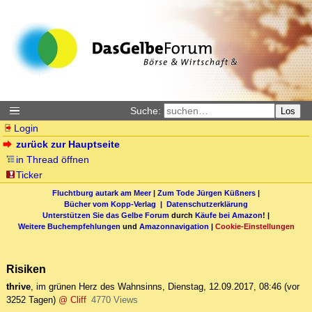
Suche:
Los
Login
zurück zur Hauptseite
in Thread öffnen
Ticker
Fluchtburg autark am Meer
|
Zum Tode Jürgen Küßners
|
Bücher vom Kopp-Verlag |
Datenschutzerklärung
Unterstützen Sie das Gelbe Forum
durch
Käufe bei Amazon
! |
Weitere Buchempfehlungen
und
Amazonnavigation
|
Cookie-Einstellungen
Risiken
thrive
,
im grünen Herz des Wahnsinns
,
Dienstag, 12.09.2017, 08:46
(vor
3252 Tagen)
@ Cliff
4770 Views