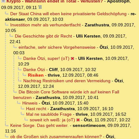
Krypto - Wahnsinn endet in Total - Verlusten?
-
Apostroph
,
09.09.2017, 09:11
Der Staat China will eben keine privatisierte Geldschöpfung
-
re-
aktionaer
,
09.09.2017, 10:03
Investition mehr als verhundertfacht
-
Zarathustra
,
09.09.2017,
10:05
Die Geschichte gibt dir Recht
-
Ulli Kersten
,
09.09.2017,
22:41
einfache, sehr sichere Vorgehensweise
-
Ötzi
,
10.09.2017,
00:03
Danke Ötzi, super! (oT)
-
Ulli Kersten
,
10.09.2017,
10:29
Danke Ötzi
-
Cliff
,
10.09.2017, 10:32
Risiken
-
thrive
,
12.09.2017, 08:46
Nachtrag Restrisiken und deren Vermeidung
-
Ötzi
,
12.09.2017, 12:24
Die Bitcoin Core Software würde ich auf keinen Fall
benutzen
-
Zarathustra
,
10.09.2017, 10:41
Hinweis
-
Ötzi
,
10.09.2017, 15:40
Hast recht
-
Zarathustra
,
10.09.2017, 16:10
Mal ne saublöde Frage
-
thrive
,
10.09.2017, 16:52
soweit ich weiß: ja (oT)
-
Ötzi
,
11.09.2017, 10:22
Keine Sorge. Das geht weiter.
-
sensortimecom
,
09.09.2017,
11:16
ob die Großen sich zusammenraufen können?
-
Ötzi
,