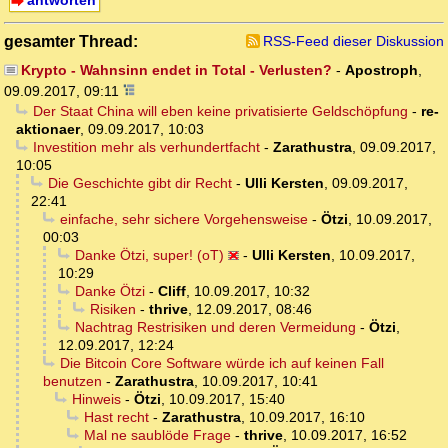
antworten
gesamter Thread:
RSS-Feed dieser Diskussion
Krypto - Wahnsinn endet in Total - Verlusten?
-
Apostroph
,
09.09.2017, 09:11
Der Staat China will eben keine privatisierte Geldschöpfung
-
re-
aktionaer
,
09.09.2017, 10:03
Investition mehr als verhundertfacht
-
Zarathustra
,
09.09.2017,
10:05
Die Geschichte gibt dir Recht
-
Ulli Kersten
,
09.09.2017,
22:41
einfache, sehr sichere Vorgehensweise
-
Ötzi
,
10.09.2017,
00:03
Danke Ötzi, super! (oT)
-
Ulli Kersten
,
10.09.2017,
10:29
Danke Ötzi
-
Cliff
,
10.09.2017, 10:32
Risiken
-
thrive
,
12.09.2017, 08:46
Nachtrag Restrisiken und deren Vermeidung
-
Ötzi
,
12.09.2017, 12:24
Die Bitcoin Core Software würde ich auf keinen Fall
benutzen
-
Zarathustra
,
10.09.2017, 10:41
Hinweis
-
Ötzi
,
10.09.2017, 15:40
Hast recht
-
Zarathustra
,
10.09.2017, 16:10
Mal ne saublöde Frage
-
thrive
,
10.09.2017, 16:52