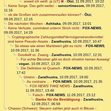
soweit ich weiß: ja (oT)
-
Ötzi
,
11.09.2017, 10:22
Keine Sorge. Das geht weiter.
-
sensortimecom
,
09.09.2017,
11:16
ob die Großen sich zusammenraufen können?
-
Ötzi
,
09.09.2017, 12:15
Die nächsten Wochen
-
Ashitaka
,
09.09.2017, 13:01
Keine Verluste, zumindest unterm Strich nicht
-
FOX-NEWS
,
09.09.2017, 14:29
Cryptographische Zahlungsmittel/Vermögenstransfermittel
sind keine Pseudo-Assets
-
Zarathustra
,
10.09.2017, 10:47
So etwas wie einen Marktwert gibt es nicht.
-
FOX-NEWS
,
10.09.2017, 11:36
Goodwill vs. Zwang
-
Zarathustra
,
10.09.2017, 12:31
Für echte Bitcoiner gibt es doch ohnehin keinen Ausweg!
-
vegan
,
10.09.2017, 13:20
Die Definition ist Quatsch
-
FOX-NEWS
,
10.09.2017,
17:42
Unsinn
-
Zarathustra
,
10.09.2017, 19:00
Au contraire ...
-
FOX-NEWS
,
10.09.2017, 21:35
FOX-NEWS' FAKE NEWS
-
Zarathustra
,
11.09.2017, 13:48
Falsch
-
FOX-NEWS
,
11.09.2017, 23:12
Danke für die Bestätigung
-
Zarathustra
,
12.09.2017, 06:58
Chiasso (Schweiz): Steuern zahlen jetzt auch in Bitcoin
-