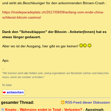
und wirkt als
Beschleuniger
für den ankommenden Börsen-Crash :
https://insideparadeplatz.ch/2017/09/09/anfang-vom-ende-china-
schliesst-bitcoin-casinos/
Dank den "Scheuklappen" der Bitcoin - Anbeter(Innen) hat es
etwas länger gedauert.
Aber wo ist der Ausgang, hier gibt es gar keinen!
Apo.
--
"Wir können nicht alle Helden sein, weil ja irgendeiner am Bordstein stehen und klatschen
muss, wenn sie vorüber schreiten."
W. Adair
antworten
gesamter Thread:
RSS-Feed dieser Diskussion
Krypto - Wahnsinn endet in Total - Verlusten?
-
Apostroph
,