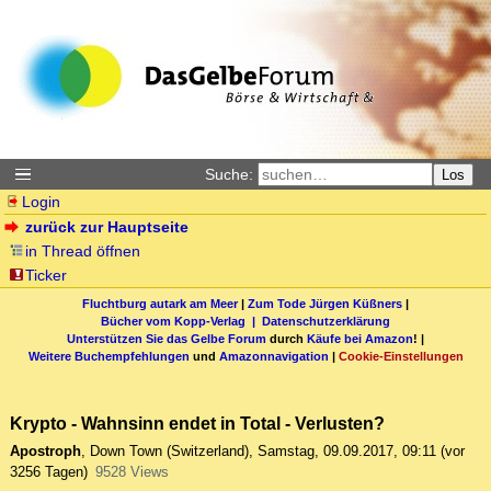
Suche:
Los
Login
zurück zur Hauptseite
in Thread öffnen
Ticker
Fluchtburg autark am Meer
|
Zum Tode Jürgen Küßners
|
Bücher vom Kopp-Verlag |
Datenschutzerklärung
Unterstützen Sie das Gelbe Forum
durch
Käufe bei Amazon
! |
Weitere Buchempfehlungen
und
Amazonnavigation
|
Cookie-Einstellungen
Krypto - Wahnsinn endet in Total - Verlusten?
Apostroph
,
Down Town (Switzerland)
,
Samstag, 09.09.2017, 09:11
(vor
3256 Tagen)
9528 Views