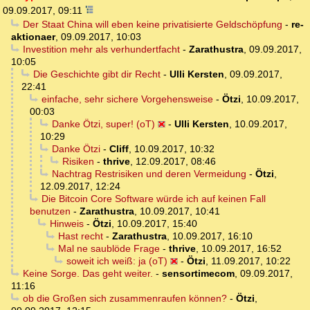
09.09.2017, 09:11
Der Staat China will eben keine privatisierte Geldschöpfung
-
re-
aktionaer
,
09.09.2017, 10:03
Investition mehr als verhundertfacht
-
Zarathustra
,
09.09.2017,
10:05
Die Geschichte gibt dir Recht
-
Ulli Kersten
,
09.09.2017,
22:41
einfache, sehr sichere Vorgehensweise
-
Ötzi
,
10.09.2017,
00:03
Danke Ötzi, super! (oT)
-
Ulli Kersten
,
10.09.2017,
10:29
Danke Ötzi
-
Cliff
,
10.09.2017, 10:32
Risiken
-
thrive
,
12.09.2017, 08:46
Nachtrag Restrisiken und deren Vermeidung
-
Ötzi
,
12.09.2017, 12:24
Die Bitcoin Core Software würde ich auf keinen Fall
benutzen
-
Zarathustra
,
10.09.2017, 10:41
Hinweis
-
Ötzi
,
10.09.2017, 15:40
Hast recht
-
Zarathustra
,
10.09.2017, 16:10
Mal ne saublöde Frage
-
thrive
,
10.09.2017, 16:52
soweit ich weiß: ja (oT)
-
Ötzi
,
11.09.2017, 10:22
Keine Sorge. Das geht weiter.
-
sensortimecom
,
09.09.2017,
11:16
ob die Großen sich zusammenraufen können?
-
Ötzi
,