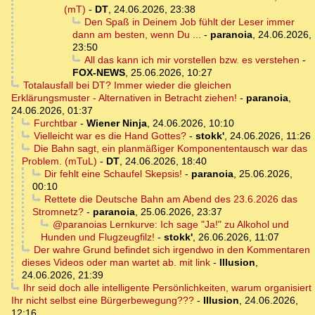
(mT)
-
DT
,
24.06.2026, 23:38
Den Spaß in Deinem Job fühlt der Leser immer
dann am besten, wenn Du ...
-
paranoia
,
24.06.2026,
23:50
All das kann ich mir vorstellen bzw. es verstehen
-
FOX-NEWS
,
25.06.2026, 10:27
Totalausfall bei DT? Immer wieder die gleichen
Erklärungsmuster - Alternativen in Betracht ziehen!
-
paranoia
,
24.06.2026, 01:37
Furchtbar
-
Wiener Ninja
,
24.06.2026, 10:10
Vielleicht war es die Hand Gottes?
-
stokk'
,
24.06.2026, 11:26
Die Bahn sagt, ein planmäßiger Komponententausch war das
Problem. (mTuL)
-
DT
,
24.06.2026, 18:40
Dir fehlt eine Schaufel Skepsis!
-
paranoia
,
25.06.2026,
00:10
Rettete die Deutsche Bahn am Abend des 23.6.2026 das
Stromnetz?
-
paranoia
,
25.06.2026, 23:37
@paranoias Lernkurve: Ich sage "Ja!" zu Alkohol und
Hunden und Flugzeugfilz!
-
stokk'
,
26.06.2026, 11:07
Der wahre Grund befindet sich irgendwo in den Kommentaren
dieses Videos oder man wartet ab. mit link
-
Illusion
,
24.06.2026, 21:39
Ihr seid doch alle intelligente Persönlichkeiten, warum organisiert
Ihr nicht selbst eine Bürgerbewegung???
-
Illusion
,
24.06.2026,
12:16