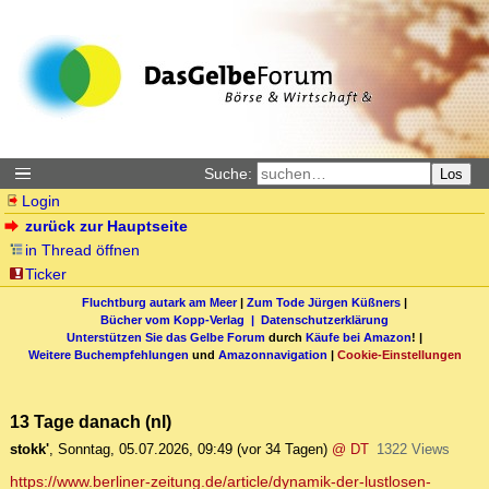
Suche:
Los
Login
zurück zur Hauptseite
in Thread öffnen
Ticker
Fluchtburg autark am Meer
|
Zum Tode Jürgen Küßners
|
Bücher vom Kopp-Verlag |
Datenschutzerklärung
Unterstützen Sie das Gelbe Forum
durch
Käufe bei Amazon
! |
Weitere Buchempfehlungen
und
Amazonnavigation
|
Cookie-Einstellungen
13 Tage danach (nl)
stokk'
,
Sonntag, 05.07.2026, 09:49
(vor 34 Tagen)
@ DT
1322 Views
https://www.berliner-zeitung.de/article/dynamik-der-lustlosen-