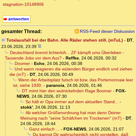
stagnation-10148906
antworten
gesamter Thread:
RSS-Feed dieser Diskussion
Totalausfall bei der Bahn. Alle Räder stehen still. (mTuL)
-
DT
,
23.06.2026, 23:39
Deutschland brennt lichterloh... ZF kämpft ums Überleben -
Tausende Jobs vor dem Aus?
-
Reffke
,
24.06.2026, 00:32
Doomer
-
Echo
,
24.06.2026, 00:38
Und wann reagieren die wütenden Bürger endlich und ziehen
die (mT)
-
DT
,
24.06.2026, 00:49
Wenn der Arbeitsplatz futsch ist bzw. das Portemonnaie leer
ist, siehe 1930.
-
paranoia
,
24.06.2026, 01:46
DT mimt hier den wutnickelnden Rage Boomer
-
FOX-
NEWS
,
24.06.2026, 07:30
So hält er Opa immer auf dem aktuellen Stand...
-
stokk'
,
24.06.2026, 11:13
Ab welcher Größenordnung hat man denn Deiner
Meinung nach "seine Schäfchen im Trockenen" (mT)
-
DT
,
24.06.2026, 18:44
Ganz einfach ...
-
FOX-NEWS
,
24.06.2026, 21:07
Du kannst Dir wahrscheinlich nicht vorstellen, daß