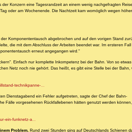
 dass der Konzern eine Tagesrandzeit an einem wenig nachgefragten Reis
n am Tag oder am Wochenende. Die Nachtzeit kam womöglich wegen höhe
, ob der Komponententausch abgebrochen und auf den vorigen Stand zur
te, die mit dem Abschluss der Arbeiten beendet war. Im ersteren Fall
mponententausch erneut angegangen wird."
kern". Einfach nur komplette Inkompetenz bei der Bahn. Von so etwas
chen Netz noch nie gehört. Das heißt, es gibt eine Stelle bei der Bahn,
llstand-technikpanne-...
en Dienstagabend ein Fehler aufgetreten, sagte der Chef der Bahn-
 solche Fälle vorgesehenen Rückfallebenen hätten genutzt werden könne
ur-ein-funknetz-a...
einem Problem.
Rund zwei Stunden ging auf Deutschlands Schienen d