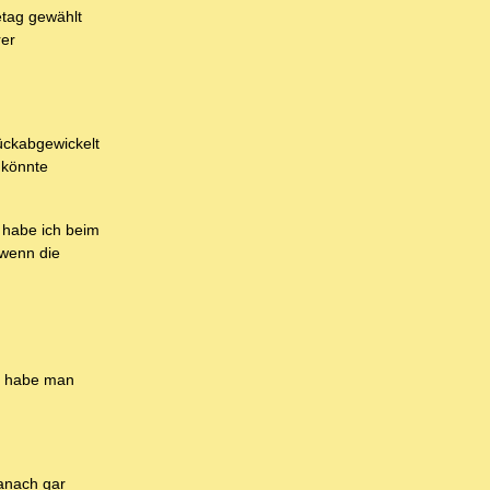
etag gewählt
rer
ückabgewickelt
 könnte
 habe ich beim
 wenn die
n, habe man
anach gar