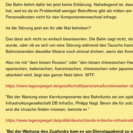
Die Bahn liefert dafür bis jetzt keine Erklärung. Naheliegend ist,
hat, weil es da im Problemfall weniger Betroffene gibt als mitte
Personalkosten nicht für den Komponentenwechsel infrage.
Ist die Störung jetzt ein für alle Mal behoben?
Das lässt sich nicht so einfach beantworten. Die Bahn sagt nicht
wurde, oder ob es sich um eine Störung während des Tauschs handel
Bahnreisenden dieselbe Misere noch einmal drohen, wenn der Ko
Also nix mit "dem bösen Russen" oder "den bösen chinesischen Hac
spanischen, italienischen, französischen, chinesischen oder japanis
attackiert wird, liegt das ganze Netz lahm. WTF.
https://www.tagesspiegel.de/gesellschaft/panorama/bundesweiter-sti
"Bei der Wartung einer Kernkomponente des Bahnfunks sei am spät
Infrastrukturgesellschaft DB InfraGo, Philipp Nagl. Bevor die für
erst die Ursache finden müssen, betonte er."
https://www.tagesspiegel.de/politik/deutschlands-kritische-infrastrukt
"
Bei der Wartung des Zugfunks kam es am Dienstagabend zu 