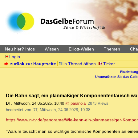
Neu hier? Infos
Wissen
Elliott-Wellen
Themen
Char
Login
zurück zur Hauptseite
in Thread öffnen
Ticker
Fluchtburg
Unterstützen Sie das Gel
Die Bahn sagt, ein planmäßiger Komponententausch war
DT
,
Mittwoch, 24.06.2026, 18:40
@ paranoia
2873 Views
bearbeitet von DT, Mittwoch, 24.06.2026, 19:38
https://www.n-tv.de/panorama/Wie-kann-ein-planmaessiger-Kompon
"Warum tauscht man so wichtige technische Komponenten an ein