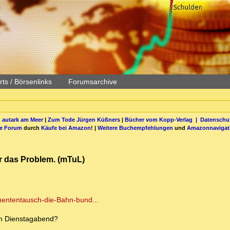
ts / Börsenlinks
Forumsarchive
 autark am Meer
|
Zum Tode Jürgen Küßners
|
Bücher vom Kopp-Verlag |
Datenschut
be Forum
durch
Käufe bei Amazon
! |
Weitere Buchempfehlungen
und
Amazonnavigat
 das Problem. (mTuL)
ententausch-die-Bahn-bund...
em Dienstagabend?