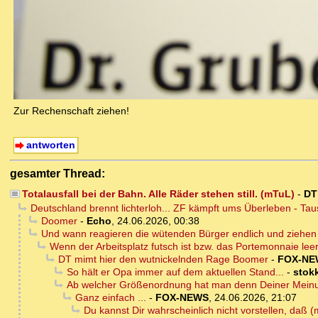
Zur Rechenschaft ziehen!
antworten
gesamter Thread:
Totalausfall bei der Bahn. Alle Räder stehen still. (mTuL)
-
DT
Deutschland brennt lichterloh... ZF kämpft ums Überleben - T
Doomer
-
Echo
,
24.06.2026, 00:38
Und wann reagieren die wütenden Bürger endlich und ziehen
Wenn der Arbeitsplatz futsch ist bzw. das Portemonnaie leer 
DT mimt hier den wutnickelnden Rage Boomer
-
FOX-NE
So hält er Opa immer auf dem aktuellen Stand...
-
stokk
Ab welcher Größenordnung hat man denn Deiner Meinu
Ganz einfach ...
-
FOX-NEWS
,
24.06.2026, 21:07
Du kannst Dir wahrscheinlich nicht vorstellen, daß 