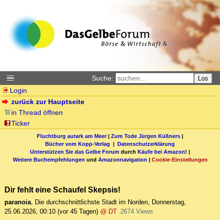
Suche:
Los
Login
zurück zur Hauptseite
in Thread öffnen
Ticker
Fluchtburg autark am Meer
|
Zum Tode Jürgen Küßners
|
Bücher vom Kopp-Verlag |
Datenschutzerklärung
Unterstützen Sie das Gelbe Forum
durch
Käufe bei Amazon
! |
Weitere Buchempfehlungen
und
Amazonnavigation
|
Cookie-Einstellungen
Dir fehlt eine Schaufel Skepsis!
paranoia
,
Die durchschnittlichste Stadt im Norden
,
Donnerstag,
25.06.2026, 00:10
(vor 45 Tagen)
@ DT
2674 Views