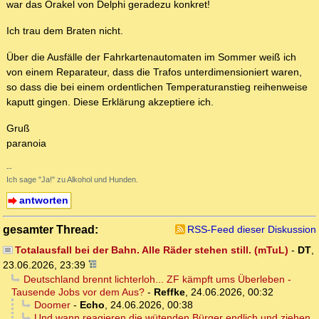
war das Orakel von Delphi geradezu konkret!
Ich trau dem Braten nicht.
Über die Ausfälle der Fahrkartenautomaten im Sommer weiß ich
von einem Reparateur, dass die Trafos unterdimensioniert waren,
so dass die bei einem ordentlichen Temperaturanstieg reihenweise
kaputt gingen. Diese Erklärung akzeptiere ich.
Gruß
paranoia
--
Ich sage "Ja!" zu Alkohol und Hunden.
antworten
gesamter Thread:
RSS-Feed dieser Diskussion
Totalausfall bei der Bahn. Alle Räder stehen still. (mTuL)
-
DT
,
23.06.2026, 23:39
Deutschland brennt lichterloh... ZF kämpft ums Überleben -
Tausende Jobs vor dem Aus?
-
Reffke
,
24.06.2026, 00:32
Doomer
-
Echo
,
24.06.2026, 00:38
Und wann reagieren die wütenden Bürger endlich und ziehen