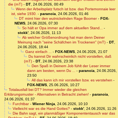
die (mT)
-
DT
,
24.06.2026, 00:49
Wenn der Arbeitsplatz futsch ist bzw. das Portemonnaie leer
ist, siehe 1930.
-
paranoia
,
24.06.2026, 01:46
DT mimt hier den wutnickelnden Rage Boomer
-
FOX-
NEWS
,
24.06.2026, 07:30
So hält er Opa immer auf dem aktuellen Stand...
-
stokk'
,
24.06.2026, 11:13
Ab welcher Größenordnung hat man denn Deiner
Meinung nach "seine Schäfchen im Trockenen" (mT)
-
DT
,
24.06.2026, 18:44
Ganz einfach ...
-
FOX-NEWS
,
24.06.2026, 21:07
Du kannst Dir wahrscheinlich nicht vorstellen, daß
(mT)
-
DT
,
24.06.2026, 23:38
Den Spaß in Deinem Job fühlt der Leser immer
dann am besten, wenn Du ...
-
paranoia
,
24.06.2026,
23:50
All das kann ich mir vorstellen bzw. es verstehen
-
FOX-NEWS
,
25.06.2026, 10:27
Totalausfall bei DT? Immer wieder die gleichen
Erklärungsmuster - Alternativen in Betracht ziehen!
-
paranoia
,
24.06.2026, 01:37
Furchtbar
-
Wiener Ninja
,
24.06.2026, 10:10
Vielleicht war es die Hand Gottes?
-
stokk'
,
24.06.2026, 11:26
Die Bahn sagt, ein planmäßiger Komponententausch war das