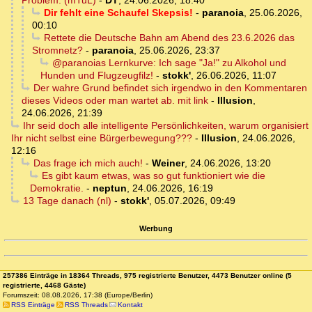
Problem. (mTuL)
-
DT
,
24.06.2026, 18:40
Dir fehlt eine Schaufel Skepsis!
-
paranoia
,
25.06.2026,
00:10
Rettete die Deutsche Bahn am Abend des 23.6.2026 das
Stromnetz?
-
paranoia
,
25.06.2026, 23:37
@paranoias Lernkurve: Ich sage "Ja!" zu Alkohol und
Hunden und Flugzeugfilz!
-
stokk'
,
26.06.2026, 11:07
Der wahre Grund befindet sich irgendwo in den Kommentaren
dieses Videos oder man wartet ab. mit link
-
Illusion
,
24.06.2026, 21:39
Ihr seid doch alle intelligente Persönlichkeiten, warum organisiert
Ihr nicht selbst eine Bürgerbewegung???
-
Illusion
,
24.06.2026,
12:16
Das frage ich mich auch!
-
Weiner
,
24.06.2026, 13:20
Es gibt kaum etwas, was so gut funktioniert wie die
Demokratie.
-
neptun
,
24.06.2026, 16:19
13 Tage danach (nl)
-
stokk'
,
05.07.2026, 09:49
Werbung
257386 Einträge in 18364 Threads, 975 registrierte Benutzer, 4473 Benutzer online (5
registrierte, 4468 Gäste)
Forumszeit: 08.08.2026, 17:38 (Europe/Berlin)
RSS Einträge
RSS Threads
Kontakt