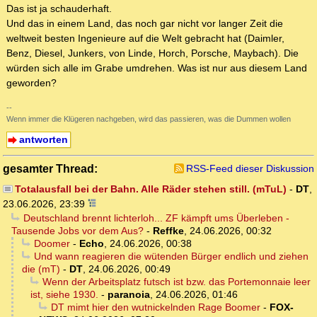
Das ist ja schauderhaft.
Und das in einem Land, das noch gar nicht vor langer Zeit die
weltweit besten Ingenieure auf die Welt gebracht hat (Daimler,
Benz, Diesel, Junkers, von Linde, Horch, Porsche, Maybach). Die
würden sich alle im Grabe umdrehen. Was ist nur aus diesem Land
geworden?
--
Wenn immer die Klügeren nachgeben, wird das passieren, was die Dummen wollen
antworten
gesamter Thread:
RSS-Feed dieser Diskussion
Totalausfall bei der Bahn. Alle Räder stehen still. (mTuL)
-
DT
,
23.06.2026, 23:39
Deutschland brennt lichterloh... ZF kämpft ums Überleben -
Tausende Jobs vor dem Aus?
-
Reffke
,
24.06.2026, 00:32
Doomer
-
Echo
,
24.06.2026, 00:38
Und wann reagieren die wütenden Bürger endlich und ziehen
die (mT)
-
DT
,
24.06.2026, 00:49
Wenn der Arbeitsplatz futsch ist bzw. das Portemonnaie leer
ist, siehe 1930.
-
paranoia
,
24.06.2026, 01:46
DT mimt hier den wutnickelnden Rage Boomer
-
FOX-