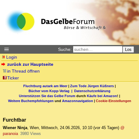
Suche:
Los
Login
zurück zur Hauptseite
in Thread öffnen
Ticker
Fluchtburg autark am Meer
|
Zum Tode Jürgen Küßners
|
Bücher vom Kopp-Verlag |
Datenschutzerklärung
Unterstützen Sie das Gelbe Forum
durch
Käufe bei Amazon
! |
Weitere Buchempfehlungen
und
Amazonnavigation
|
Cookie-Einstellungen
Furchtbar
Wiener Ninja
,
Wien
,
Mittwoch, 24.06.2026, 10:10
(vor 45 Tagen)
@
paranoia
3980 Views