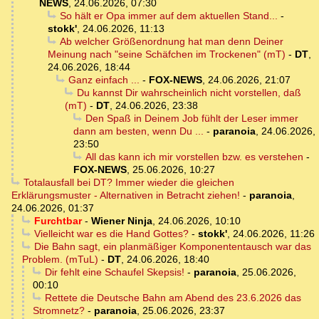
NEWS
,
24.06.2026, 07:30
So hält er Opa immer auf dem aktuellen Stand...
-
stokk'
,
24.06.2026, 11:13
Ab welcher Größenordnung hat man denn Deiner
Meinung nach "seine Schäfchen im Trockenen" (mT)
-
DT
,
24.06.2026, 18:44
Ganz einfach ...
-
FOX-NEWS
,
24.06.2026, 21:07
Du kannst Dir wahrscheinlich nicht vorstellen, daß
(mT)
-
DT
,
24.06.2026, 23:38
Den Spaß in Deinem Job fühlt der Leser immer
dann am besten, wenn Du ...
-
paranoia
,
24.06.2026,
23:50
All das kann ich mir vorstellen bzw. es verstehen
-
FOX-NEWS
,
25.06.2026, 10:27
Totalausfall bei DT? Immer wieder die gleichen
Erklärungsmuster - Alternativen in Betracht ziehen!
-
paranoia
,
24.06.2026, 01:37
Furchtbar
-
Wiener Ninja
,
24.06.2026, 10:10
Vielleicht war es die Hand Gottes?
-
stokk'
,
24.06.2026, 11:26
Die Bahn sagt, ein planmäßiger Komponententausch war das
Problem. (mTuL)
-
DT
,
24.06.2026, 18:40
Dir fehlt eine Schaufel Skepsis!
-
paranoia
,
25.06.2026,
00:10
Rettete die Deutsche Bahn am Abend des 23.6.2026 das
Stromnetz?
-
paranoia
,
25.06.2026, 23:37