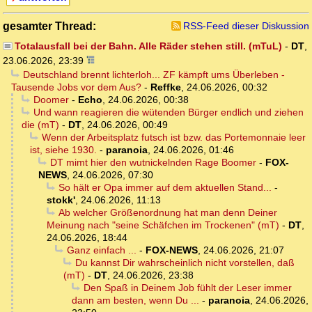
gesamter Thread:
RSS-Feed dieser Diskussion
Totalausfall bei der Bahn. Alle Räder stehen still. (mTuL)
-
DT
,
23.06.2026, 23:39
Deutschland brennt lichterloh... ZF kämpft ums Überleben -
Tausende Jobs vor dem Aus?
-
Reffke
,
24.06.2026, 00:32
Doomer
-
Echo
,
24.06.2026, 00:38
Und wann reagieren die wütenden Bürger endlich und ziehen
die (mT)
-
DT
,
24.06.2026, 00:49
Wenn der Arbeitsplatz futsch ist bzw. das Portemonnaie leer
ist, siehe 1930.
-
paranoia
,
24.06.2026, 01:46
DT mimt hier den wutnickelnden Rage Boomer
-
FOX-
NEWS
,
24.06.2026, 07:30
So hält er Opa immer auf dem aktuellen Stand...
-
stokk'
,
24.06.2026, 11:13
Ab welcher Größenordnung hat man denn Deiner
Meinung nach "seine Schäfchen im Trockenen" (mT)
-
DT
,
24.06.2026, 18:44
Ganz einfach ...
-
FOX-NEWS
,
24.06.2026, 21:07
Du kannst Dir wahrscheinlich nicht vorstellen, daß
(mT)
-
DT
,
24.06.2026, 23:38
Den Spaß in Deinem Job fühlt der Leser immer
dann am besten, wenn Du ...
-
paranoia
,
24.06.2026,