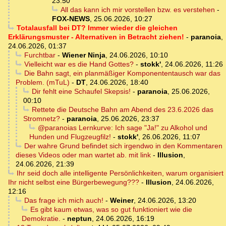
23:50
All das kann ich mir vorstellen bzw. es verstehen
-
FOX-NEWS
,
25.06.2026, 10:27
Totalausfall bei DT? Immer wieder die gleichen
Erklärungsmuster - Alternativen in Betracht ziehen!
-
paranoia
,
24.06.2026, 01:37
Furchtbar
-
Wiener Ninja
,
24.06.2026, 10:10
Vielleicht war es die Hand Gottes?
-
stokk'
,
24.06.2026, 11:26
Die Bahn sagt, ein planmäßiger Komponententausch war das
Problem. (mTuL)
-
DT
,
24.06.2026, 18:40
Dir fehlt eine Schaufel Skepsis!
-
paranoia
,
25.06.2026,
00:10
Rettete die Deutsche Bahn am Abend des 23.6.2026 das
Stromnetz?
-
paranoia
,
25.06.2026, 23:37
@paranoias Lernkurve: Ich sage "Ja!" zu Alkohol und
Hunden und Flugzeugfilz!
-
stokk'
,
26.06.2026, 11:07
Der wahre Grund befindet sich irgendwo in den Kommentaren
dieses Videos oder man wartet ab. mit link
-
Illusion
,
24.06.2026, 21:39
Ihr seid doch alle intelligente Persönlichkeiten, warum organisiert
Ihr nicht selbst eine Bürgerbewegung???
-
Illusion
,
24.06.2026,
12:16
Das frage ich mich auch!
-
Weiner
,
24.06.2026, 13:20
Es gibt kaum etwas, was so gut funktioniert wie die
Demokratie.
-
neptun
,
24.06.2026, 16:19