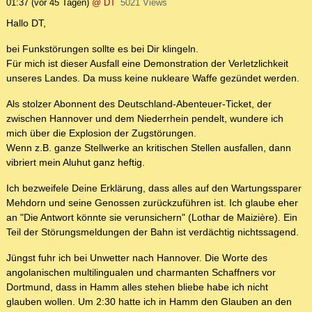
01:37
(vor 45 Tagen)
@ DT
5021 Views
Hallo DT,
bei Funkstörungen sollte es bei Dir klingeln.
Für mich ist dieser Ausfall eine Demonstration der Verletzlichkeit
unseres Landes. Da muss keine nukleare Waffe gezündet werden.
Als stolzer Abonnent des Deutschland-Abenteuer-Ticket, der
zwischen Hannover und dem Niederrhein pendelt, wundere ich
mich über die Explosion der Zugstörungen.
Wenn z.B. ganze Stellwerke an kritischen Stellen ausfallen, dann
vibriert mein Aluhut ganz heftig.
Ich bezweifele Deine Erklärung, dass alles auf den Wartungssparer
Mehdorn und seine Genossen zurückzuführen ist. Ich glaube eher
an "Die Antwort könnte sie verunsichern" (Lothar de Maizière). Ein
Teil der Störungsmeldungen der Bahn ist verdächtig nichtssagend.
Jüngst fuhr ich bei Unwetter nach Hannover. Die Worte des
angolanischen multilingualen und charmanten Schaffners vor
Dortmund, dass in Hamm alles stehen bliebe habe ich nicht
glauben wollen. Um 2:30 hatte ich in Hamm den Glauben an den