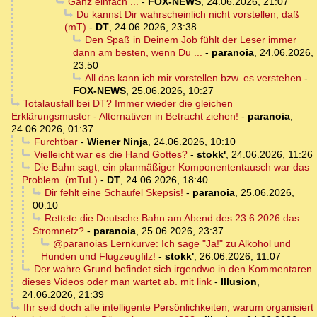
Ganz einfach ...
-
FOX-NEWS
,
24.06.2026, 21:07
Du kannst Dir wahrscheinlich nicht vorstellen, daß
(mT)
-
DT
,
24.06.2026, 23:38
Den Spaß in Deinem Job fühlt der Leser immer
dann am besten, wenn Du ...
-
paranoia
,
24.06.2026,
23:50
All das kann ich mir vorstellen bzw. es verstehen
-
FOX-NEWS
,
25.06.2026, 10:27
Totalausfall bei DT? Immer wieder die gleichen
Erklärungsmuster - Alternativen in Betracht ziehen!
-
paranoia
,
24.06.2026, 01:37
Furchtbar
-
Wiener Ninja
,
24.06.2026, 10:10
Vielleicht war es die Hand Gottes?
-
stokk'
,
24.06.2026, 11:26
Die Bahn sagt, ein planmäßiger Komponententausch war das
Problem. (mTuL)
-
DT
,
24.06.2026, 18:40
Dir fehlt eine Schaufel Skepsis!
-
paranoia
,
25.06.2026,
00:10
Rettete die Deutsche Bahn am Abend des 23.6.2026 das
Stromnetz?
-
paranoia
,
25.06.2026, 23:37
@paranoias Lernkurve: Ich sage "Ja!" zu Alkohol und
Hunden und Flugzeugfilz!
-
stokk'
,
26.06.2026, 11:07
Der wahre Grund befindet sich irgendwo in den Kommentaren
dieses Videos oder man wartet ab. mit link
-
Illusion
,
24.06.2026, 21:39
Ihr seid doch alle intelligente Persönlichkeiten, warum organisiert