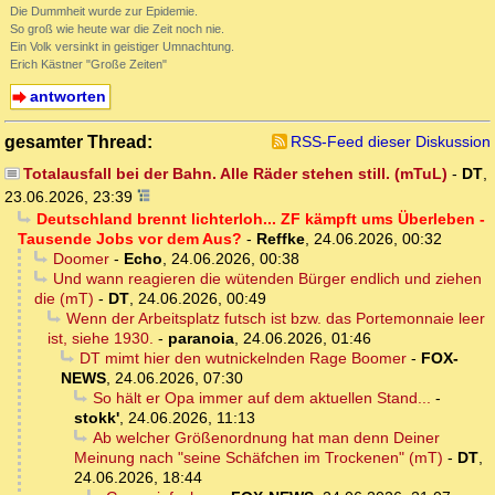
Die Dummheit wurde zur Epidemie.
So groß wie heute war die Zeit noch nie.
Ein Volk versinkt in geistiger Umnachtung.
Erich Kästner "Große Zeiten"
antworten
gesamter Thread:
RSS-Feed dieser Diskussion
Totalausfall bei der Bahn. Alle Räder stehen still. (mTuL)
-
DT
,
23.06.2026, 23:39
Deutschland brennt lichterloh... ZF kämpft ums Überleben -
Tausende Jobs vor dem Aus?
-
Reffke
,
24.06.2026, 00:32
Doomer
-
Echo
,
24.06.2026, 00:38
Und wann reagieren die wütenden Bürger endlich und ziehen
die (mT)
-
DT
,
24.06.2026, 00:49
Wenn der Arbeitsplatz futsch ist bzw. das Portemonnaie leer
ist, siehe 1930.
-
paranoia
,
24.06.2026, 01:46
DT mimt hier den wutnickelnden Rage Boomer
-
FOX-
NEWS
,
24.06.2026, 07:30
So hält er Opa immer auf dem aktuellen Stand...
-
stokk'
,
24.06.2026, 11:13
Ab welcher Größenordnung hat man denn Deiner
Meinung nach "seine Schäfchen im Trockenen" (mT)
-
DT
,
24.06.2026, 18:44