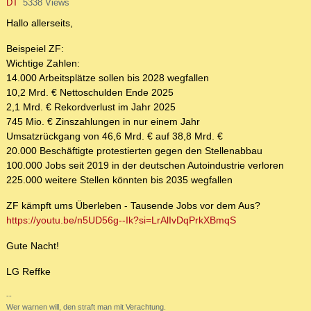
DT
5338 Views
Hallo allerseits,
Beispeiel ZF:
Wichtige Zahlen:
14.000 Arbeitsplätze sollen bis 2028 wegfallen
10,2 Mrd. € Nettoschulden Ende 2025
2,1 Mrd. € Rekordverlust im Jahr 2025
745 Mio. € Zinszahlungen in nur einem Jahr
Umsatzrückgang von 46,6 Mrd. € auf 38,8 Mrd. €
20.000 Beschäftigte protestierten gegen den Stellenabbau
100.000 Jobs seit 2019 in der deutschen Autoindustrie verloren
225.000 weitere Stellen könnten bis 2035 wegfallen
ZF kämpft ums Überleben - Tausende Jobs vor dem Aus?
https://youtu.be/n5UD56g--Ik?si=LrAlIvDqPrkXBmqS
Gute Nacht!
LG Reffke
--
Wer warnen will, den straft man mit Verachtung.