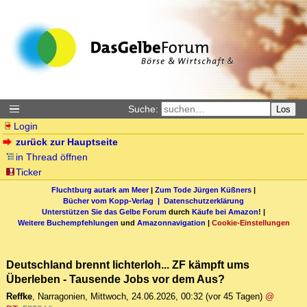
Suche:
Los
Login
zurück zur Hauptseite
in Thread öffnen
Ticker
Fluchtburg autark am Meer
|
Zum Tode Jürgen Küßners
|
Bücher vom Kopp-Verlag |
Datenschutzerklärung
Unterstützen Sie das Gelbe Forum
durch
Käufe bei Amazon
! |
Weitere Buchempfehlungen
und
Amazonnavigation
|
Cookie-Einstellungen
Deutschland brennt lichterloh... ZF kämpft ums
Überleben - Tausende Jobs vor dem Aus?
Reffke
,
Narragonien
,
Mittwoch, 24.06.2026, 00:32
(vor 45 Tagen)
@