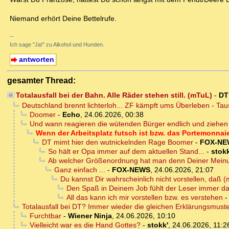
Niemand erhört Deine Bettelrufe.
--
Ich sage "Ja!" zu Alkohol und Hunden.
antworten
gesamter Thread:
Totalausfall bei der Bahn. Alle Räder stehen still. (mTuL)
-
DT
Deutschland brennt lichterloh... ZF kämpft ums Überleben - T
Doomer
-
Echo
,
24.06.2026, 00:38
Und wann reagieren die wütenden Bürger endlich und ziehen
Wenn der Arbeitsplatz futsch ist bzw. das Portemonnaie 
DT mimt hier den wutnickelnden Rage Boomer
-
FOX-NE
So hält er Opa immer auf dem aktuellen Stand...
-
stokk
Ab welcher Größenordnung hat man denn Deiner Meinu
Ganz einfach ...
-
FOX-NEWS
,
24.06.2026, 21:07
Du kannst Dir wahrscheinlich nicht vorstellen, daß 
Den Spaß in Deinem Job fühlt der Leser immer da
All das kann ich mir vorstellen bzw. es verstehen
Totalausfall bei DT? Immer wieder die gleichen Erklärungsmuster
Furchtbar
-
Wiener Ninja
,
24.06.2026, 10:10
Vielleicht war es die Hand Gottes?
-
stokk'
,
24.06.2026, 11:2