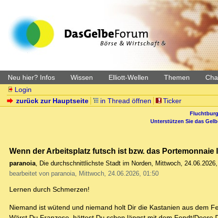
Neu hier? Infos
Wissen
Elliott-Wellen
Themen
Char
Login
zurück zur Hauptseite
in Thread öffnen
Ticker
Fluchtburg
Unterstützen Sie das Gel
Wenn der Arbeitsplatz futsch ist bzw. das Portemonnaie le
paranoia
,
Die durchschnittlichste Stadt im Norden
,
Mittwoch, 24.06.2026,
bearbeitet von paranoia, Mittwoch, 24.06.2026, 01:50
Lernen durch Schmerzen!
Niemand ist wütend und niemand holt Dir die Kastanien aus dem Fe
Wärst Du Franzose, hättest Du schon längst mit dem Fendt/Deere D