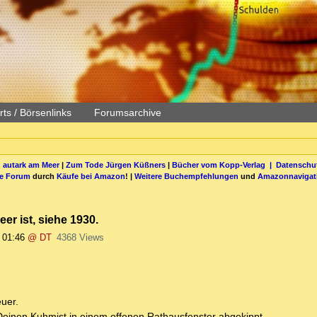
ts / Börsenlinks
Forumsarchive
 autark am Meer
|
Zum Tode Jürgen Küßners
|
Bücher vom Kopp-Verlag |
Datenschut
be Forum
durch
Käufe bei Amazon
! |
Weitere Buchempfehlungen
und
Amazonnavigat
er ist, siehe 1930.
 01:46
@ DT
4368 Views
uer.
einen Kuhmist in einem offenen Rathausfenster abgekippt.