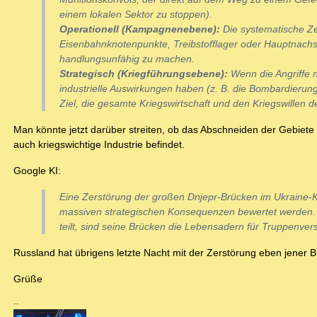
einem lokalen Sektor zu stoppen).
Operationell (Kampagnenebene):
Die systematische Ze
Eisenbahnknotenpunkte, Treibstofflager oder Hauptnachsc
handlungsunfähig zu machen.
Strategisch (Kriegführungsebene):
Wenn die Angriffe n
industrielle Auswirkungen haben (z. B. die Bombardieru
Ziel, die gesamte Kriegswirtschaft und den Kriegswillen 
Man könnte jetzt darüber streiten, ob das Abschneiden der Gebiete ö
auch kriegswichtige Industrie befindet.
Google KI:
Eine Zerstörung der großen Dnjepr-Brücken im Ukraine-Kr
massiven strategischen Konsequenzen bewertet werden. D
teilt, sind seine Brücken die Lebensadern für Truppenver
Russland hat übrigens letzte Nacht mit der Zerstörung eben jener
Grüße
--