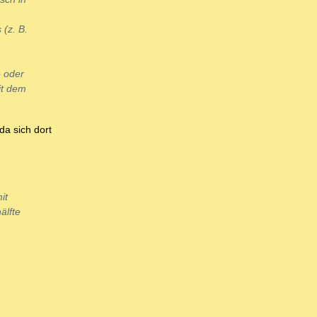
(z. B.
e oder
it dem
da sich dort
it
älfte