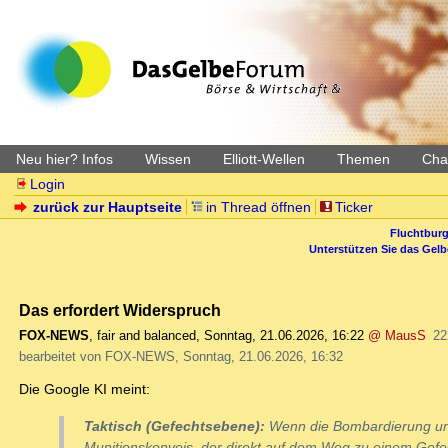
Neu hier? Infos
Wissen
Elliott-Wellen
Themen
Char
Login
zurück zur Hauptseite
in Thread öffnen
Ticker
Fluchtburg
Unterstützen Sie das Gel
Das erfordert Widerspruch
FOX-NEWS
,
fair and balanced
,
Sonntag, 21.06.2026, 16:22
@ MausS
22
bearbeitet von FOX-NEWS, Sonntag, 21.06.2026, 16:32
Die Google KI meint:
Taktisch (Gefechtsebene):
Wenn die Bombardierung unmit
Munitionskonvois, der direkt auf dem Weg zu einem Gefe