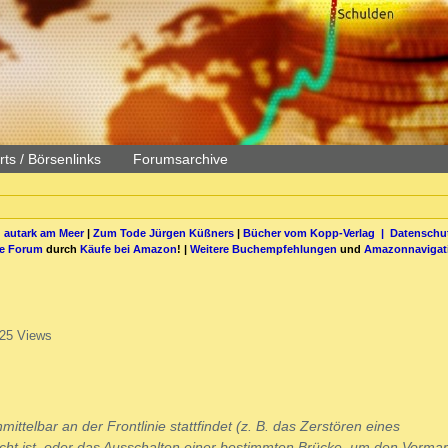
ts / Börsenlinks
Forumsarchive
 autark am Meer
|
Zum Tode Jürgen Küßners
|
Bücher vom Kopp-Verlag |
Datenschut
be Forum
durch
Käufe bei Amazon
! |
Weitere Buchempfehlungen
und
Amazonnavigat
25 Views
telbar an der Frontlinie stattfindet (z. B. das Zerstören eines
cht ist, oder das Ausschalten einer bestimmten Brücke, um den Vormar