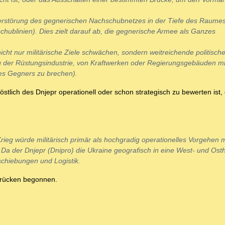
rstörung des gegnerischen Nachschubnetzes in der Tiefe des Raumes 
hublinien). Dies zielt darauf ab, die gegnerische Armee als Ganzes
icht nur militärische Ziele schwächen, sondern weitreichende politisch
ng der Rüstungsindustrie, von Kraftwerken oder Regierungsgebäuden m
des Gegners zu brechen).
stlich des Dnjepr operationell oder schon strategisch zu bewerten ist, 
ieg würde militärisch primär als hochgradig operationelles Vorgehen m
a der Dnjepr (Dnipro) die Ukraine geografisch in eine West- und Osth
schiebungen und Logistik.
 Brücken begonnen.