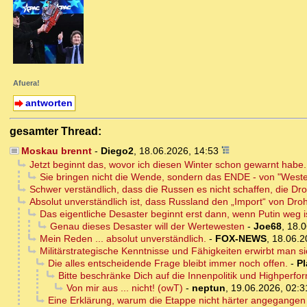
Afuera!
antworten
gesamter Thread:
Moskau brennt
-
Diego2
,
18.06.2026, 14:53
Jetzt beginnt das, wovor ich diesen Winter schon gewarnt habe.
Sie bringen nicht die Wende, sondern das ENDE - von "Weste
Schwer verständlich, dass die Russen es nicht schaffen, die D
Absolut unverständlich ist, dass Russland den „Import“ von Droh
Das eigentliche Desaster beginnt erst dann, wenn Putin weg i
Genau dieses Desaster will der Wertewesten
-
Joe68
,
18.0
Mein Reden ... absolut unverständlich.
-
FOX-NEWS
,
18.06.2
Militärstrategische Kenntnisse und Fähigkeiten erwirbt man s
Die alles entscheidende Frage bleibt immer noch offen.
-
Pl
Bitte beschränke Dich auf die Innenpolitik und Highperfo
Von mir aus ... nicht! (owT)
-
neptun
,
19.06.2026, 02:3
Eine Erklärung, warum die Etappe nicht härter angegangen w