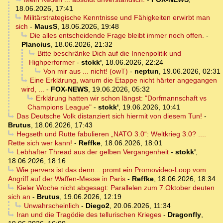
18.06.2026, 17:41
Militärstrategische Kenntnisse und Fähigkeiten erwirbt man
sich
-
MausS
,
18.06.2026, 19:48
Die alles entscheidende Frage bleibt immer noch offen.
-
Plancius
,
18.06.2026, 21:32
Bitte beschränke Dich auf die Innenpolitik und
Highperformer
-
stokk'
,
18.06.2026, 22:24
Von mir aus ... nicht! (owT)
-
neptun
,
19.06.2026, 02:31
Eine Erklärung, warum die Etappe nicht härter angegangen
wird, ...
-
FOX-NEWS
,
19.06.2026, 05:32
Erklärung hatten wir schon längst: "Dorfmannschaft vs
Champions League"
-
stokk'
,
19.06.2026, 10:41
Das Deutsche Volk distanziert sich hiermit von diesem Tun!
-
Brutus
,
18.06.2026, 17:43
Hegseth und Rutte fabulieren „NATO 3.0“: Weltkrieg 3.0? ....
Rette sich wer kann!
-
Reffke
,
18.06.2026, 18:01
Lebhafter Thread aus der gelben Vergangenheit
-
stokk'
,
18.06.2026, 18:16
Wie pervers ist das denn... promt ein Promovideo-Loop vom
Angriff auf der Waffen-Messe in Paris
-
Reffke
,
18.06.2026, 18:34
Kieler Woche nicht abgesagt: Parallelen zum 7.Oktober deuten
sich an
-
Brutus
,
19.06.2026, 12:19
Unwahrscheinlich
-
Diego2
,
20.06.2026, 11:34
Iran und die Tragödie des tellurischen Krieges
-
Dragonfly
,