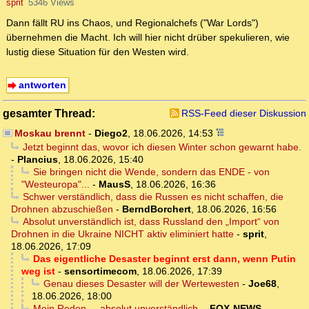
sprit
5346 Views
Dann fällt RU ins Chaos, und Regionalchefs ("War Lords")
übernehmen die Macht. Ich will hier nicht drüber spekulieren, wie
lustig diese Situation für den Westen wird.
antworten
gesamter Thread:
RSS-Feed dieser Diskussion
Moskau brennt
-
Diego2
,
18.06.2026, 14:53
Jetzt beginnt das, wovor ich diesen Winter schon gewarnt habe.
-
Plancius
,
18.06.2026, 15:40
Sie bringen nicht die Wende, sondern das ENDE - von
"Westeuropa"...
-
MausS
,
18.06.2026, 16:36
Schwer verständlich, dass die Russen es nicht schaffen, die
Drohnen abzuschießen
-
BerndBorchert
,
18.06.2026, 16:56
Absolut unverständlich ist, dass Russland den „Import“ von
Drohnen in die Ukraine NICHT aktiv eliminiert hatte
-
sprit
,
18.06.2026, 17:09
Das eigentliche Desaster beginnt erst dann, wenn Putin
weg ist
-
sensortimecom
,
18.06.2026, 17:39
Genau dieses Desaster will der Wertewesten
-
Joe68
,
18.06.2026, 18:00
Mein Reden ... absolut unverständlich.
-
FOX-NEWS
,