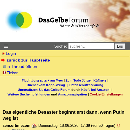
Suche:
Los
Login
zurück zur Hauptseite
in Thread öffnen
Ticker
Fluchtburg autark am Meer
|
Zum Tode Jürgen Küßners
|
Bücher vom Kopp-Verlag |
Datenschutzerklärung
Unterstützen Sie das Gelbe Forum
durch
Käufe bei Amazon
! |
Weitere Buchempfehlungen
und
Amazonnavigation
|
Cookie-Einstellungen
Das eigentliche Desaster beginnt erst dann, wenn Putin
weg ist
sensortimecom
,
Donnerstag, 18.06.2026, 17:39
(vor 50 Tagen)
@