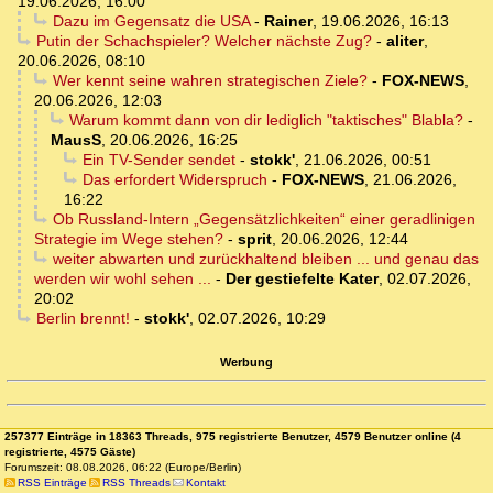
19.06.2026, 16:00
Dazu im Gegensatz die USA
-
Rainer
,
19.06.2026, 16:13
Putin der Schachspieler? Welcher nächste Zug?
-
aliter
,
20.06.2026, 08:10
Wer kennt seine wahren strategischen Ziele?
-
FOX-NEWS
,
20.06.2026, 12:03
Warum kommt dann von dir lediglich "taktisches" Blabla?
-
MausS
,
20.06.2026, 16:25
Ein TV-Sender sendet
-
stokk'
,
21.06.2026, 00:51
Das erfordert Widerspruch
-
FOX-NEWS
,
21.06.2026,
16:22
Ob Russland-Intern „Gegensätzlichkeiten“ einer geradlinigen
Strategie im Wege stehen?
-
sprit
,
20.06.2026, 12:44
weiter abwarten und zurückhaltend bleiben ... und genau das
werden wir wohl sehen ...
-
Der gestiefelte Kater
,
02.07.2026,
20:02
Berlin brennt!
-
stokk'
,
02.07.2026, 10:29
Werbung
257377 Einträge in 18363 Threads, 975 registrierte Benutzer, 4579 Benutzer online (4
registrierte, 4575 Gäste)
Forumszeit: 08.08.2026, 06:22 (Europe/Berlin)
RSS Einträge
RSS Threads
Kontakt