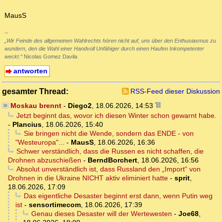
MausS
--
„Wir Feinde des allgemeinen Wahlrechts hören nicht auf, uns über den Enthusiasmus zu
wundern, den die Wahl einer Handvoll Unfähiger durch einen Haufen Inkompetenter
weckt.“
Nicolas Gomez Davila
antworten
gesamter Thread:
RSS-Feed dieser Diskussion
Moskau brennt
-
Diego2
,
18.06.2026, 14:53
Jetzt beginnt das, wovor ich diesen Winter schon gewarnt habe.
-
Plancius
,
18.06.2026, 15:40
Sie bringen nicht die Wende, sondern das ENDE - von
"Westeuropa"...
-
MausS
,
18.06.2026, 16:36
Schwer verständlich, dass die Russen es nicht schaffen, die
Drohnen abzuschießen
-
BerndBorchert
,
18.06.2026, 16:56
Absolut unverständlich ist, dass Russland den „Import“ von
Drohnen in die Ukraine NICHT aktiv eliminiert hatte
-
sprit
,
18.06.2026, 17:09
Das eigentliche Desaster beginnt erst dann, wenn Putin weg
ist
-
sensortimecom
,
18.06.2026, 17:39
Genau dieses Desaster will der Wertewesten
-
Joe68
,