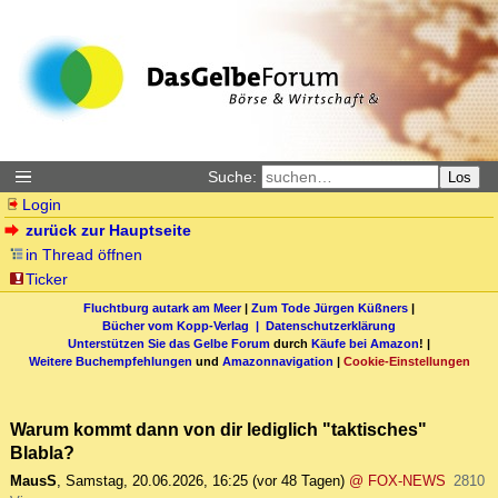
Suche:
Los
Login
zurück zur Hauptseite
in Thread öffnen
Ticker
Fluchtburg autark am Meer
|
Zum Tode Jürgen Küßners
|
Bücher vom Kopp-Verlag |
Datenschutzerklärung
Unterstützen Sie das Gelbe Forum
durch
Käufe bei Amazon
! |
Weitere Buchempfehlungen
und
Amazonnavigation
|
Cookie-Einstellungen
Warum kommt dann von dir lediglich "taktisches"
Blabla?
MausS
,
Samstag, 20.06.2026, 16:25
(vor 48 Tagen)
@ FOX-NEWS
2810