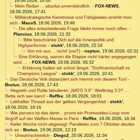
18.06.2026, 18:00
Mein Reden ... absolut unverständlich.
-
FOX-NEWS
,
18.06.2026, 17:41
Militärstrategische Kenntnisse und Fähigkeiten erwirbt man
sich
-
MausS
,
18.06.2026, 19:48
Die alles entscheidende Frage bleibt immer noch offen.
-
Plancius
,
18.06.2026, 21:32
Bitte beschränke Dich auf die Innenpolitik und
Highperformer
-
stokk'
,
18.06.2026, 22:24
Von mir aus ... nicht! (owT)
-
neptun
,
19.06.2026, 02:31
Eine Erklärung, warum die Etappe nicht härter angegangen
wird, ...
-
FOX-NEWS
,
19.06.2026, 05:32
Erklärung hatten wir schon längst: "Dorfmannschaft vs
Champions League"
-
stokk'
,
19.06.2026, 10:41
Das Deutsche Volk distanziert sich hiermit von diesem Tun!
-
Brutus
,
18.06.2026, 17:43
Hegseth und Rutte fabulieren „NATO 3.0“: Weltkrieg 3.0? ....
Rette sich wer kann!
-
Reffke
,
18.06.2026, 18:01
Lebhafter Thread aus der gelben Vergangenheit
-
stokk'
,
18.06.2026, 18:16
Wie pervers ist das denn... promt ein Promovideo-Loop vom
Angriff auf der Waffen-Messe in Paris
-
Reffke
,
18.06.2026, 18:34
Kieler Woche nicht abgesagt: Parallelen zum 7.Oktober deuten
sich an
-
Brutus
,
19.06.2026, 12:19
Unwahrscheinlich
-
Diego2
,
20.06.2026, 11:34