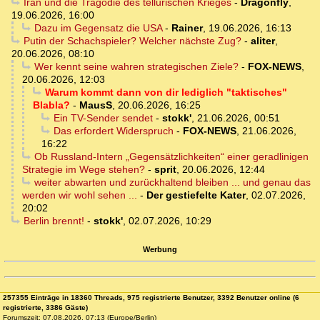
Iran und die Tragödie des tellurischen Krieges
-
Dragonfly
,
19.06.2026, 16:00
Dazu im Gegensatz die USA
-
Rainer
,
19.06.2026, 16:13
Putin der Schachspieler? Welcher nächste Zug?
-
aliter
,
20.06.2026, 08:10
Wer kennt seine wahren strategischen Ziele?
-
FOX-NEWS
,
20.06.2026, 12:03
Warum kommt dann von dir lediglich "taktisches"
Blabla?
-
MausS
,
20.06.2026, 16:25
Ein TV-Sender sendet
-
stokk'
,
21.06.2026, 00:51
Das erfordert Widerspruch
-
FOX-NEWS
,
21.06.2026,
16:22
Ob Russland-Intern „Gegensätzlichkeiten“ einer geradlinigen
Strategie im Wege stehen?
-
sprit
,
20.06.2026, 12:44
weiter abwarten und zurückhaltend bleiben ... und genau das
werden wir wohl sehen ...
-
Der gestiefelte Kater
,
02.07.2026,
20:02
Berlin brennt!
-
stokk'
,
02.07.2026, 10:29
Werbung
257355 Einträge in 18360 Threads, 975 registrierte Benutzer, 3392 Benutzer online (6
registrierte, 3386 Gäste)
Forumszeit: 07.08.2026, 07:13 (Europe/Berlin)