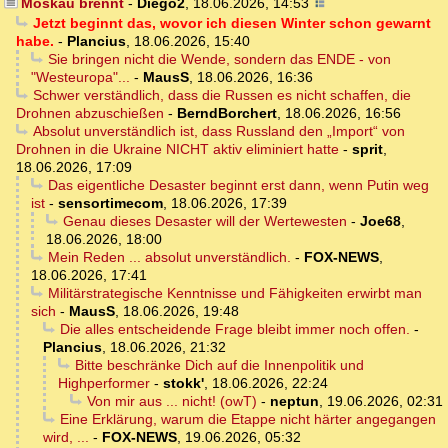
Moskau brennt
-
Diego2
,
18.06.2026, 14:53
Jetzt beginnt das, wovor ich diesen Winter schon gewarnt
habe.
-
Plancius
,
18.06.2026, 15:40
Sie bringen nicht die Wende, sondern das ENDE - von
"Westeuropa"...
-
MausS
,
18.06.2026, 16:36
Schwer verständlich, dass die Russen es nicht schaffen, die
Drohnen abzuschießen
-
BerndBorchert
,
18.06.2026, 16:56
Absolut unverständlich ist, dass Russland den „Import“ von
Drohnen in die Ukraine NICHT aktiv eliminiert hatte
-
sprit
,
18.06.2026, 17:09
Das eigentliche Desaster beginnt erst dann, wenn Putin weg
ist
-
sensortimecom
,
18.06.2026, 17:39
Genau dieses Desaster will der Wertewesten
-
Joe68
,
18.06.2026, 18:00
Mein Reden ... absolut unverständlich.
-
FOX-NEWS
,
18.06.2026, 17:41
Militärstrategische Kenntnisse und Fähigkeiten erwirbt man
sich
-
MausS
,
18.06.2026, 19:48
Die alles entscheidende Frage bleibt immer noch offen.
-
Plancius
,
18.06.2026, 21:32
Bitte beschränke Dich auf die Innenpolitik und
Highperformer
-
stokk'
,
18.06.2026, 22:24
Von mir aus ... nicht! (owT)
-
neptun
,
19.06.2026, 02:31
Eine Erklärung, warum die Etappe nicht härter angegangen
wird, ...
-
FOX-NEWS
,
19.06.2026, 05:32