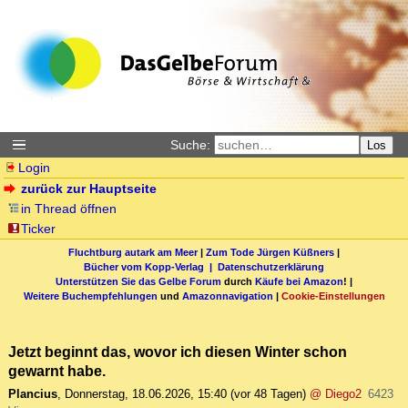
Suche:
Los
Login
zurück zur Hauptseite
in Thread öffnen
Ticker
Fluchtburg autark am Meer
|
Zum Tode Jürgen Küßners
|
Bücher vom Kopp-Verlag |
Datenschutzerklärung
Unterstützen Sie das Gelbe Forum
durch
Käufe bei Amazon
! |
Weitere Buchempfehlungen
und
Amazonnavigation
|
Cookie-Einstellungen
Jetzt beginnt das, wovor ich diesen Winter schon
gewarnt habe.
Plancius
,
Donnerstag, 18.06.2026, 15:40
(vor 48 Tagen)
@ Diego2
6423