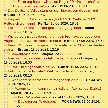
Erklärung hatten wir schon längst: "Dorfmannschaft vs
Champions League"
-
stokk'
,
19.06.2026, 10:41
Das Deutsche Volk distanziert sich hiermit von diesem Tun!
-
Brutus
,
18.06.2026, 17:43
Hegseth und Rutte fabulieren „NATO 3.0“: Weltkrieg 3.0? ....
Rette sich wer kann!
-
Reffke
,
18.06.2026, 18:01
Lebhafter Thread aus der gelben Vergangenheit
-
stokk'
,
18.06.2026, 18:16
Wie pervers ist das denn... promt ein Promovideo-Loop vom
Angriff auf der Waffen-Messe in Paris
-
Reffke
,
18.06.2026, 18:34
Kieler Woche nicht abgesagt: Parallelen zum 7.Oktober deuten
sich an
-
Brutus
,
19.06.2026, 12:19
Unwahrscheinlich
-
Diego2
,
20.06.2026, 11:34
Iran und die Tragödie des tellurischen Krieges
-
Dragonfly
,
19.06.2026, 16:00
Dazu im Gegensatz die USA
-
Rainer
,
19.06.2026, 16:13
Putin der Schachspieler? Welcher nächste Zug?
-
aliter
,
20.06.2026, 08:10
Wer kennt seine wahren strategischen Ziele?
-
FOX-NEWS
,
20.06.2026, 12:03
Warum kommt dann von dir lediglich "taktisches" Blabla?
-
MausS
,
20.06.2026, 16:25
Ein TV-Sender sendet
-
stokk'
,
21.06.2026, 00:51
Das erfordert Widerspruch
-
FOX-NEWS
,
21.06.2026,
16:22