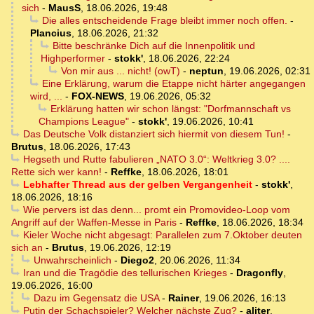
sich
-
MausS
,
18.06.2026, 19:48
Die alles entscheidende Frage bleibt immer noch offen.
-
Plancius
,
18.06.2026, 21:32
Bitte beschränke Dich auf die Innenpolitik und
Highperformer
-
stokk'
,
18.06.2026, 22:24
Von mir aus ... nicht! (owT)
-
neptun
,
19.06.2026, 02:31
Eine Erklärung, warum die Etappe nicht härter angegangen
wird, ...
-
FOX-NEWS
,
19.06.2026, 05:32
Erklärung hatten wir schon längst: "Dorfmannschaft vs
Champions League"
-
stokk'
,
19.06.2026, 10:41
Das Deutsche Volk distanziert sich hiermit von diesem Tun!
-
Brutus
,
18.06.2026, 17:43
Hegseth und Rutte fabulieren „NATO 3.0“: Weltkrieg 3.0? ....
Rette sich wer kann!
-
Reffke
,
18.06.2026, 18:01
Lebhafter Thread aus der gelben Vergangenheit
-
stokk'
,
18.06.2026, 18:16
Wie pervers ist das denn... promt ein Promovideo-Loop vom
Angriff auf der Waffen-Messe in Paris
-
Reffke
,
18.06.2026, 18:34
Kieler Woche nicht abgesagt: Parallelen zum 7.Oktober deuten
sich an
-
Brutus
,
19.06.2026, 12:19
Unwahrscheinlich
-
Diego2
,
20.06.2026, 11:34
Iran und die Tragödie des tellurischen Krieges
-
Dragonfly
,
19.06.2026, 16:00
Dazu im Gegensatz die USA
-
Rainer
,
19.06.2026, 16:13
Putin der Schachspieler? Welcher nächste Zug?
-
aliter
,