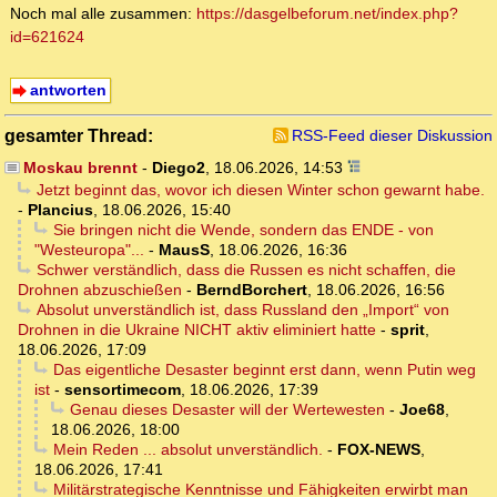
Noch mal alle zusammen:
https://dasgelbeforum.net/index.php?
id=621624
antworten
gesamter Thread:
RSS-Feed dieser Diskussion
Moskau brennt
-
Diego2
,
18.06.2026, 14:53
Jetzt beginnt das, wovor ich diesen Winter schon gewarnt habe.
-
Plancius
,
18.06.2026, 15:40
Sie bringen nicht die Wende, sondern das ENDE - von
"Westeuropa"...
-
MausS
,
18.06.2026, 16:36
Schwer verständlich, dass die Russen es nicht schaffen, die
Drohnen abzuschießen
-
BerndBorchert
,
18.06.2026, 16:56
Absolut unverständlich ist, dass Russland den „Import“ von
Drohnen in die Ukraine NICHT aktiv eliminiert hatte
-
sprit
,
18.06.2026, 17:09
Das eigentliche Desaster beginnt erst dann, wenn Putin weg
ist
-
sensortimecom
,
18.06.2026, 17:39
Genau dieses Desaster will der Wertewesten
-
Joe68
,
18.06.2026, 18:00
Mein Reden ... absolut unverständlich.
-
FOX-NEWS
,
18.06.2026, 17:41
Militärstrategische Kenntnisse und Fähigkeiten erwirbt man