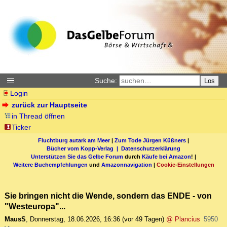
Suche:
Los
Login
zurück zur Hauptseite
in Thread öffnen
Ticker
Fluchtburg autark am Meer
|
Zum Tode Jürgen Küßners
|
Bücher vom Kopp-Verlag |
Datenschutzerklärung
Unterstützen Sie das Gelbe Forum
durch
Käufe bei Amazon
! |
Weitere Buchempfehlungen
und
Amazonnavigation
|
Cookie-Einstellungen
Sie bringen nicht die Wende, sondern das ENDE - von
"Westeuropa"...
MausS
,
Donnerstag, 18.06.2026, 16:36
(vor 49 Tagen)
@ Plancius
5950