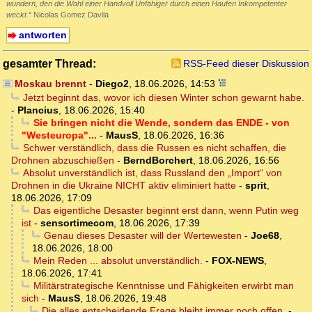
wundern, den die Wahl einer Handvoll Unfähiger durch einen Haufen Inkompetenter
weckt.“
Nicolas Gomez Davila
antworten
gesamter Thread:
RSS-Feed dieser Diskussion
Moskau brennt
-
Diego2
,
18.06.2026, 14:53
Jetzt beginnt das, wovor ich diesen Winter schon gewarnt habe.
-
Plancius
,
18.06.2026, 15:40
Sie bringen nicht die Wende, sondern das ENDE - von
"Westeuropa"...
-
MausS
,
18.06.2026, 16:36
Schwer verständlich, dass die Russen es nicht schaffen, die
Drohnen abzuschießen
-
BerndBorchert
,
18.06.2026, 16:56
Absolut unverständlich ist, dass Russland den „Import“ von
Drohnen in die Ukraine NICHT aktiv eliminiert hatte
-
sprit
,
18.06.2026, 17:09
Das eigentliche Desaster beginnt erst dann, wenn Putin weg
ist
-
sensortimecom
,
18.06.2026, 17:39
Genau dieses Desaster will der Wertewesten
-
Joe68
,
18.06.2026, 18:00
Mein Reden ... absolut unverständlich.
-
FOX-NEWS
,
18.06.2026, 17:41
Militärstrategische Kenntnisse und Fähigkeiten erwirbt man
sich
-
MausS
,
18.06.2026, 19:48
Die alles entscheidende Frage bleibt immer noch offen.
-