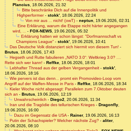
Plancius
,
18.06.2026, 21:32
Bitte beschränke Dich auf die Innenpolitik und
Highperformer
-
stokk'
,
18.06.2026, 22:24
Von mir aus ... nicht! (owT)
-
neptun
,
19.06.2026, 02:31
Eine Erklärung, warum die Etappe nicht härter angegangen
wird, ...
-
FOX-NEWS
,
19.06.2026, 05:32
Erklärung hatten wir schon längst: "Dorfmannschaft vs
Champions League"
-
stokk'
,
19.06.2026, 10:41
Das Deutsche Volk distanziert sich hiermit von diesem Tun!
-
Brutus
,
18.06.2026, 17:43
Hegseth und Rutte fabulieren „NATO 3.0“: Weltkrieg 3.0? ....
Rette sich wer kann!
-
Reffke
,
18.06.2026, 18:01
Lebhafter Thread aus der gelben Vergangenheit
-
stokk'
,
18.06.2026, 18:16
Wie pervers ist das denn... promt ein Promovideo-Loop vom
Angriff auf der Waffen-Messe in Paris
-
Reffke
,
18.06.2026, 18:34
Kieler Woche nicht abgesagt: Parallelen zum 7.Oktober deuten
sich an
-
Brutus
,
19.06.2026, 12:19
Unwahrscheinlich
-
Diego2
,
20.06.2026, 11:34
Iran und die Tragödie des tellurischen Krieges
-
Dragonfly
,
19.06.2026, 16:00
Dazu im Gegensatz die USA
-
Rainer
,
19.06.2026, 16:13
Putin der Schachspieler? Welcher nächste Zug?
-
aliter
,
20.06.2026, 08:10