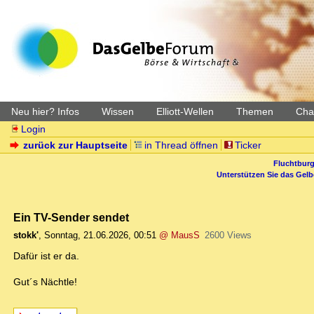
Neu hier? Infos
Wissen
Elliott-Wellen
Themen
Char
Login
zurück zur Hauptseite
in Thread öffnen
Ticker
Fluchtburg
Unterstützen Sie das Gel
Ein TV-Sender sendet
stokk'
,
Sonntag, 21.06.2026, 00:51
@ MausS
2600 Views
Dafür ist er da.
Gut´s Nächtle!