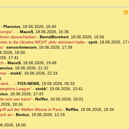
-
Plancius
,
18.06.2026, 15:40
uropa"...
-
MausS
,
18.06.2026, 16:36
rohnen abzuschießen
-
BerndBorchert
,
18.06.2026, 16:56
nen in die Ukraine NICHT aktiv eliminiert hatte
-
sprit
,
18.06.2026, 17
st
-
sensortimecom
,
18.06.2026, 17:39
6.2026, 18:00
026, 17:41
ich
-
MausS
,
18.06.2026, 19:48
ancius
,
18.06.2026, 21:32
rmer
-
stokk'
,
18.06.2026, 22:24
1
ird, ...
-
FOX-NEWS
,
19.06.2026, 05:32
Champions League"
-
stokk'
,
19.06.2026, 10:41
utus
,
18.06.2026, 17:43
tte sich wer kann!
-
Reffke
,
18.06.2026, 18:01
.2026, 18:16
iff auf der Waffen-Messe in Paris
-
Reffke
,
18.06.2026, 18:34
sich an
-
Brutus
,
19.06.2026, 12:19
06.2026, 16:00