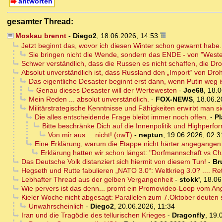
antworten
gesamter Thread:
Moskau brennt
-
Diego2
,
18.06.2026, 14:53
Jetzt beginnt das, wovor ich diesen Winter schon gewarnt habe.
Sie bringen nicht die Wende, sondern das ENDE - von "Weste
Schwer verständlich, dass die Russen es nicht schaffen, die D
Absolut unverständlich ist, dass Russland den „Import“ von Droh
Das eigentliche Desaster beginnt erst dann, wenn Putin weg i
Genau dieses Desaster will der Wertewesten
-
Joe68
,
18.0
Mein Reden ... absolut unverständlich.
-
FOX-NEWS
,
18.06.2
Militärstrategische Kenntnisse und Fähigkeiten erwirbt man s
Die alles entscheidende Frage bleibt immer noch offen.
-
Pl
Bitte beschränke Dich auf die Innenpolitik und Highperfo
Von mir aus ... nicht! (owT)
-
neptun
,
19.06.2026, 02:3
Eine Erklärung, warum die Etappe nicht härter angegangen w
Erklärung hatten wir schon längst: "Dorfmannschaft vs 
Das Deutsche Volk distanziert sich hiermit von diesem Tun!
-
Br
Hegseth und Rutte fabulieren „NATO 3.0“: Weltkrieg 3.0? .... Re
Lebhafter Thread aus der gelben Vergangenheit
-
stokk'
,
18.06
Wie pervers ist das denn... promt ein Promovideo-Loop vom Angr
Kieler Woche nicht abgesagt: Parallelen zum 7.Oktober deuten 
Unwahrscheinlich
-
Diego2
,
20.06.2026, 11:34
Iran und die Tragödie des tellurischen Krieges
-
Dragonfly
,
19.