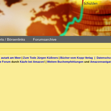
ts / Börsenlinks
Forumsarchive
 autark am Meer
|
Zum Tode Jürgen Küßners
|
Bücher vom Kopp-Verlag |
Datenschut
be Forum
durch
Käufe bei Amazon
! |
Weitere Buchempfehlungen
und
Amazonnavigat