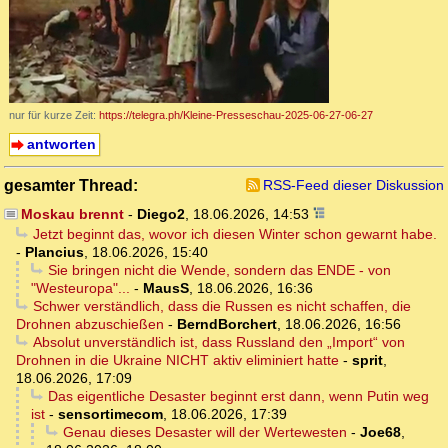
nur für kurze Zeit:
https://telegra.ph/Kleine-Presseschau-2025-06-27-06-27
antworten
gesamter Thread:
RSS-Feed dieser Diskussion
Moskau brennt
-
Diego2
,
18.06.2026, 14:53
Jetzt beginnt das, wovor ich diesen Winter schon gewarnt habe.
-
Plancius
,
18.06.2026, 15:40
Sie bringen nicht die Wende, sondern das ENDE - von
"Westeuropa"...
-
MausS
,
18.06.2026, 16:36
Schwer verständlich, dass die Russen es nicht schaffen, die
Drohnen abzuschießen
-
BerndBorchert
,
18.06.2026, 16:56
Absolut unverständlich ist, dass Russland den „Import“ von
Drohnen in die Ukraine NICHT aktiv eliminiert hatte
-
sprit
,
18.06.2026, 17:09
Das eigentliche Desaster beginnt erst dann, wenn Putin weg
ist
-
sensortimecom
,
18.06.2026, 17:39
Genau dieses Desaster will der Wertewesten
-
Joe68
,