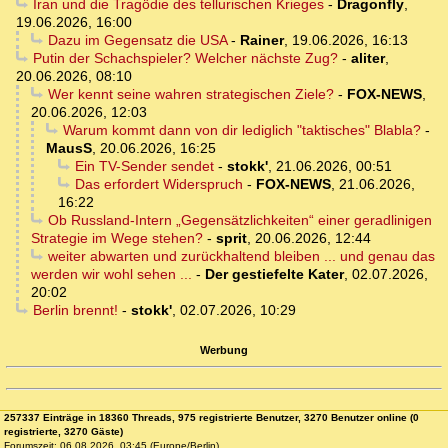
Iran und die Tragödie des tellurischen Krieges
-
Dragonfly
,
19.06.2026, 16:00
Dazu im Gegensatz die USA
-
Rainer
,
19.06.2026, 16:13
Putin der Schachspieler? Welcher nächste Zug?
-
aliter
,
20.06.2026, 08:10
Wer kennt seine wahren strategischen Ziele?
-
FOX-NEWS
,
20.06.2026, 12:03
Warum kommt dann von dir lediglich "taktisches" Blabla?
-
MausS
,
20.06.2026, 16:25
Ein TV-Sender sendet
-
stokk'
,
21.06.2026, 00:51
Das erfordert Widerspruch
-
FOX-NEWS
,
21.06.2026,
16:22
Ob Russland-Intern „Gegensätzlichkeiten“ einer geradlinigen
Strategie im Wege stehen?
-
sprit
,
20.06.2026, 12:44
weiter abwarten und zurückhaltend bleiben ... und genau das
werden wir wohl sehen ...
-
Der gestiefelte Kater
,
02.07.2026,
20:02
Berlin brennt!
-
stokk'
,
02.07.2026, 10:29
Werbung
257337 Einträge in 18360 Threads, 975 registrierte Benutzer, 3270 Benutzer online (0
registrierte, 3270 Gäste)
Forumszeit: 06.08.2026, 03:45 (Europe/Berlin)