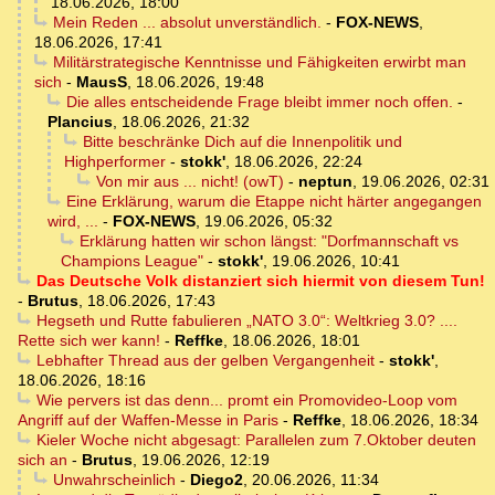
18.06.2026, 18:00
Mein Reden ... absolut unverständlich.
-
FOX-NEWS
,
18.06.2026, 17:41
Militärstrategische Kenntnisse und Fähigkeiten erwirbt man
sich
-
MausS
,
18.06.2026, 19:48
Die alles entscheidende Frage bleibt immer noch offen.
-
Plancius
,
18.06.2026, 21:32
Bitte beschränke Dich auf die Innenpolitik und
Highperformer
-
stokk'
,
18.06.2026, 22:24
Von mir aus ... nicht! (owT)
-
neptun
,
19.06.2026, 02:31
Eine Erklärung, warum die Etappe nicht härter angegangen
wird, ...
-
FOX-NEWS
,
19.06.2026, 05:32
Erklärung hatten wir schon längst: "Dorfmannschaft vs
Champions League"
-
stokk'
,
19.06.2026, 10:41
Das Deutsche Volk distanziert sich hiermit von diesem Tun!
-
Brutus
,
18.06.2026, 17:43
Hegseth und Rutte fabulieren „NATO 3.0“: Weltkrieg 3.0? ....
Rette sich wer kann!
-
Reffke
,
18.06.2026, 18:01
Lebhafter Thread aus der gelben Vergangenheit
-
stokk'
,
18.06.2026, 18:16
Wie pervers ist das denn... promt ein Promovideo-Loop vom
Angriff auf der Waffen-Messe in Paris
-
Reffke
,
18.06.2026, 18:34
Kieler Woche nicht abgesagt: Parallelen zum 7.Oktober deuten
sich an
-
Brutus
,
19.06.2026, 12:19
Unwahrscheinlich
-
Diego2
,
20.06.2026, 11:34