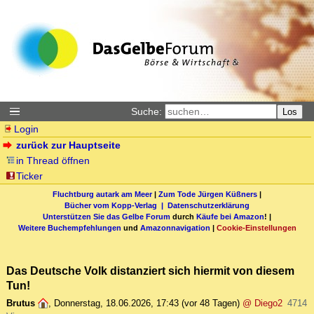
Suche:
Los
Login
zurück zur Hauptseite
in Thread öffnen
Ticker
Fluchtburg autark am Meer
|
Zum Tode Jürgen Küßners
|
Bücher vom Kopp-Verlag |
Datenschutzerklärung
Unterstützen Sie das Gelbe Forum
durch
Käufe bei Amazon
! |
Weitere Buchempfehlungen
und
Amazonnavigation
|
Cookie-Einstellungen
Das Deutsche Volk distanziert sich hiermit von diesem
Tun!
Brutus
,
Donnerstag, 18.06.2026, 17:43
(vor 48 Tagen)
@ Diego2
4714