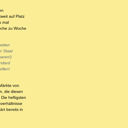
en
weit auf Platz
s mal
Woche zu Woche
beiten
r Staat
baren!)
andard
ollen!
 Märkte von
n, die diesen
 Die heftigsten
verhältnisse
rt bereits in