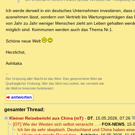
Ich werde derweil in ein deutsches Unternehmen investieren, dass 
ausnehmen lässt, sondern von Vertrieb bis Wartungsverträgen das 
von Jahr zu Jahr weniger Menschen zieht am Leben gehalten werde
möglich sind. Kommunen werden auch das Thema Nr.1.
Schöne neue Welt
Herzlichst,
Ashitaka
--
Der Ursprung aller Macht ist das Wort. Das gesprochene Wort als
Quell jeglicher Ordnung. Wer das Wort neu ordnet, der versteht wie
die Welt im Innersten funktioniert.
antworten
gesamter Thread:
Kleiner Reisebericht aus China (mT)
-
DT
,
15.05.2026, 07:26
[OT] Wie der Westen sich selbst verarscht ...
-
FOX-NEWS
,
15.
Ich bin da sehr skeptisch. Deutschland und China haben ein