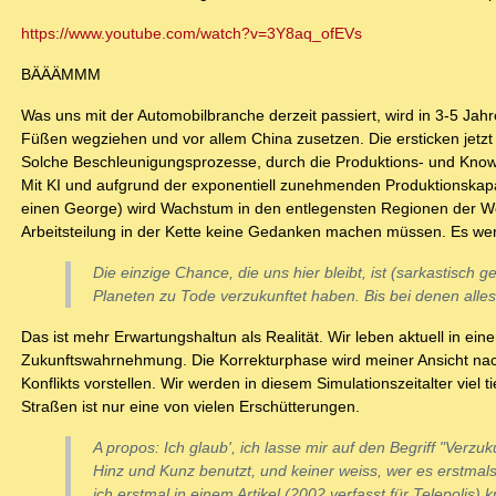
https://www.youtube.com/watch?v=3Y8aq_ofEVs
BÄÄÄMMM
Was uns mit der Automobilbranche derzeit passiert, wird in 3-5 Ja
Füßen wegziehen und vor allem China zusetzen. Die ersticken jetzt
Solche Beschleunigungsprozesse, durch die Produktions- und KnowH
Mit KI und aufgrund der exponentiell zunehmenden Produktionskapaz
einen George) wird Wachstum in den entlegensten Regionen der Wel
Arbeitsteilung in der Kette keine Gedanken machen müssen. Es we
Die einzige Chance, die uns hier bleibt, ist (sarkastisch
Planeten zu Tode verzukunftet haben. Bis bei denen alles
Das ist mehr Erwartungshaltun als Realität. Wir leben aktuell in eine
Zukunftswahrnehmung. Die Korrekturphase wird meiner Ansicht nach
Konflikts vorstellen. Wir werden in diesem Simulationszeitalter viel
Straßen ist nur eine von vielen Erschütterungen.
A propos: Ich glaub', ich lasse mir auf den Begriff "Verz
Hinz und Kunz benutzt, und keiner weiss, wer es erstmal
ich erstmal in einem Artikel (2002 verfasst für Telepolis) 