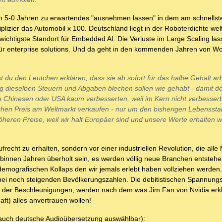
ts in 5-0 Jahren zu erwartendes "ausnehmen lassen" in dem am schnellst
izier das Automobil x 100. Deutschland liegt in der Roboterdichte welt
wichtigste Standort für Embedded AI. Die Verluste im Large Scaling las
ür enterprise solutions. Und da geht in den kommenden Jahren von 
st du den Leutchen erklären, dass sie ab sofort für das halbe Gehalt ar
ig dieselben Steuern und Abgaben blechen sollen wie gehabt - damit de
den Chinesen oder USA kaum verbesserten, weil im Kern nicht verbesser
hen Preis am Weltmarkt verkaufen - nur um den bisherigen Lebensst
heren Preise, weil wir halt Europäer sind und unsere Werte erhalten w
echt zu erhalten, sondern vor einer industriellen Revolution, die alle
binnen Jahren überholt sein, es werden völlig neue Branchen entstehe
emografischen Kollaps den wir jemals erlebt haben vollziehen werden.
i noch steigenden Bevölkerungszahlen. Die debitistischen Spannungs
 der Beschleunigungen, werden nach dem was Jim Fan von Nvidia erklä
haft) alles anvertrauen wollen!
 (auch deutsche Audioübersetzung auswählbar):