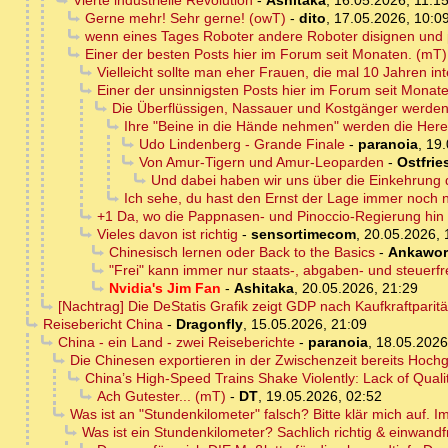
Vierte industrielle Revolution
-
Ashitaka
,
16.05.2026, 11:1
Gerne mehr! Sehr gerne! (owT)
-
dito
,
17.05.2026, 10:0
wenn eines Tages Roboter andere Roboter disignen und 
Einer der besten Posts hier im Forum seit Monaten. (mT)
Vielleicht sollte man eher Frauen, die mal 10 Jahren int
Einer der unsinnigsten Posts hier im Forum seit Monat
Die Überflüssigen, Nassauer und Kostgänger werden 
Ihre "Beine in die Hände nehmen" werden die Herei
Udo Lindenberg - Grande Finale
-
paranoia
,
19.
Von Amur-Tigern und Amur-Leoparden
-
Ostfrie
Und dabei haben wir uns über die Einkehrung d
Ich sehe, du hast den Ernst der Lage immer noch n
+1 Da, wo die Pappnasen- und Pinoccio-Regierung hin w
Vieles davon ist richtig
-
sensortimecom
,
20.05.2026, 
Chinesisch lernen oder Back to the Basics
-
Ankawor
"Frei" kann immer nur staats-, abgaben- und steuerf
Nvidia's Jim Fan
-
Ashitaka
,
20.05.2026, 21:29
[Nachtrag] Die DeStatis Grafik zeigt GDP nach Kaufkraftparit
Reisebericht China
-
Dragonfly
,
15.05.2026, 21:09
China - ein Land - zwei Reiseberichte
-
paranoia
,
18.05.2026
Die Chinesen exportieren in der Zwischenzeit bereits Hoc
China’s High-Speed Trains Shake Violently: Lack of Quali
Ach Gutester... (mT)
-
DT
,
19.05.2026, 02:52
Was ist an "Stundenkilometer" falsch? Bitte klär mich auf. I
Was ist ein Stundenkilometer? Sachlich richtig & einwandfr