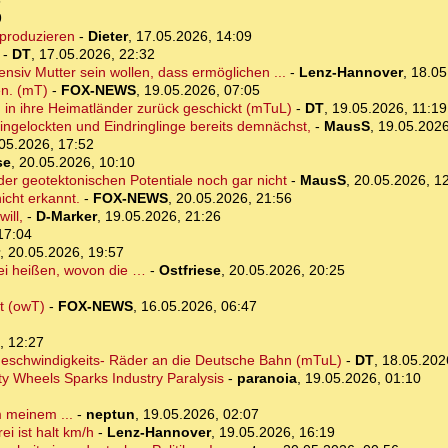
5
9
produzieren
-
Dieter
,
17.05.2026, 14:09
-
DT
,
17.05.2026, 22:32
ensiv Mutter sein wollen, dass ermöglichen ...
-
Lenz-Hannover
,
18.05
en. (mT)
-
FOX-NEWS
,
19.05.2026, 07:05
in ihre Heimatländer zurück geschickt (mTuL)
-
DT
,
19.05.2026, 11:19
ngelockten und Eindringlinge bereits demnächst,
-
MausS
,
19.05.2026
05.2026, 17:52
se
,
20.05.2026, 10:10
er geotektonischen Potentiale noch gar nicht
-
MausS
,
20.05.2026, 1
icht erkannt.
-
FOX-NEWS
,
20.05.2026, 21:56
ill,
-
D-Marker
,
19.05.2026, 21:26
17:04
,
20.05.2026, 19:57
rei heißen, wovon die …
-
Ostfriese
,
20.05.2026, 20:25
ät (owT)
-
FOX-NEWS
,
16.05.2026, 06:47
, 12:27
hgeschwindigkeits- Räder an die Deutsche Bahn (mTuL)
-
DT
,
18.05.202
ty Wheels Sparks Industry Paralysis
-
paranoia
,
19.05.2026, 01:10
m meinem ...
-
neptun
,
19.05.2026, 02:07
ei ist halt km/h
-
Lenz-Hannover
,
19.05.2026, 16:19