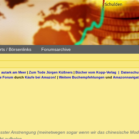
ts / Börsenlinks
Forumsarchive
 autark am Meer
|
Zum Tode Jürgen Küßners
|
Bücher vom Kopp-Verlag |
Datenschut
be Forum
durch
Käufe bei Amazon
! |
Weitere Buchempfehlungen
und
Amazonnavigat
grösster Anstrengung (meinetwegen sogar wenn wir das chinesische Mode
t aufholen.