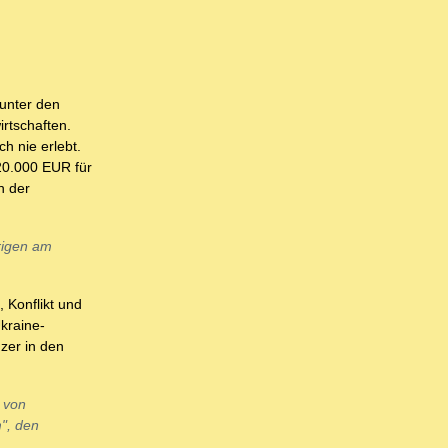
 unter den
rtschaften.
h nie erlebt.
20.000 EUR für
n der
brigen am
, Konflikt und
kraine-
nzer in den
t von
", den