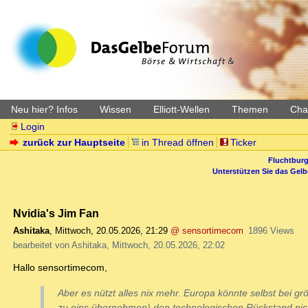
Neu hier? Infos
Wissen
Elliott-Wellen
Themen
Char
Login
zurück zur Hauptseite
in Thread öffnen
Ticker
Fluchtburg
Unterstützen Sie das Gel
Nvidia's Jim Fan
Ashitaka
,
Mittwoch, 20.05.2026, 21:29
@ sensortimecom
1896 Views
bearbeitet von Ashitaka, Mittwoch, 20.05.2026, 22:02
Hallo sensortimecom,
Aber es nützt alles nix mehr. Europa könnte selbst bei 
zu eins übernehmen) den technologischen Rückstand nich