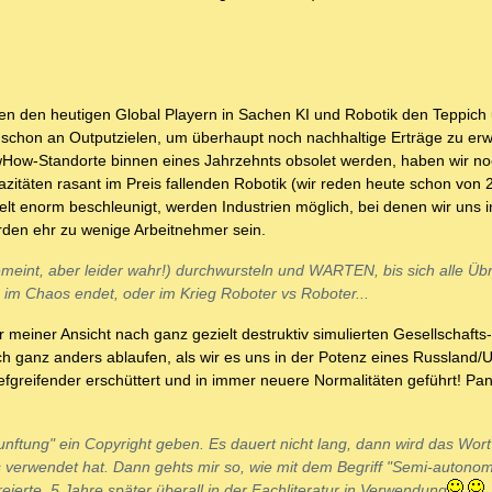
hren den heutigen Global Playern in Sachen KI und Robotik den Teppich
 schon an Outputzielen, um überhaupt noch nachhaltige Erträge zu erwi
ow-Standorte binnen eines Jahrzehnts obsolet werden, haben wir noc
itäten rasant im Preis fallenden Robotik (wir reden heute schon von 
t enorm beschleunigt, werden Industrien möglich, bei denen wir uns i
rden ehr zu wenige Arbeitnehmer sein.
 gemeint, aber leider wahr!) durchwursteln und WARTEN, bis sich alle Ü
 im Chaos endet, oder im Krieg Roboter vs Roboter...
r meiner Ansicht nach ganz gezielt destruktiv simulierten Gesellschafts-
 ganz anders ablaufen, als wir es uns in der Potenz eines Russland/U
 tiefgreifender erschüttert und in immer neuere Normalitäten geführt! Pa
ukunftung" ein Copyright geben. Es dauert nicht lang, dann wird das Wor
s verwendet hat. Dann gehts mir so, wie mit dem Begriff "Semi-autonom
kreierte. 5 Jahre später überall in der Fachliteratur in Verwendung