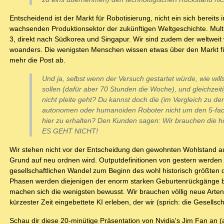
Entscheidend ist der Markt für Robotisierung, nicht ein sich berei
wachsenden Produktionsektor der zukünftigen Weltgeschichte. Multipl
3, direkt nach Südkorea und Singapur. Wir sind zudem der weltweit 
woanders. Die wenigsten Menschen wissen etwas über den Markt f
mehr die Post ab.
Und ja, selbst wenn der Versuch gestartet würde, wie will
sollen (dafür aber 70 Stunden die Woche), und gleichzeit
nicht pleite geht? Du kannst doch die (im Vergleich zu 
autonomen oder humanoiden Roboter nicht um den 5-fac
hier zu erhalten? Den Kunden sagen: Wir brauchen die hö
ES GEHT NICHT!
Wir stehen nicht vor der Entscheidung den gewohnten Wohlstand aufr
Grund auf neu ordnen wird. Outputdefinitionen von gestern werden 
gesellschaftlichen Wandel zum Beginn des wohl historisch größten d
Phasen werden diejenigen der enorm starken Geburtenrückgänge be
machen sich die wenigsten bewusst. Wir brauchen völlig neue Arten
kürzester Zeit eingebettete KI erleben, der wir (sprich: die Gesellsc
Schau dir diese 20-minütige Präsentation von Nvidia's Jim Fan an