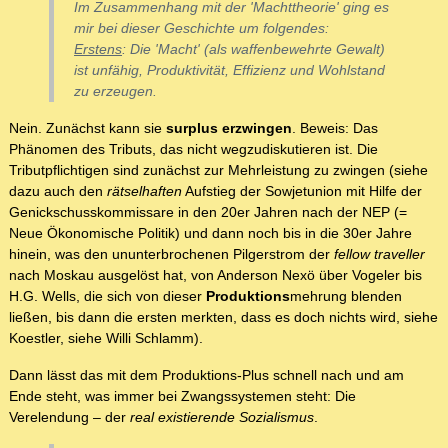
Im Zusammenhang mit der 'Machttheorie' ging es
mir bei dieser Geschichte um folgendes:
Erstens
: Die 'Macht' (als waffenbewehrte Gewalt)
ist unfähig, Produktivität, Effizienz und Wohlstand
zu erzeugen.
Nein. Zunächst kann sie
surplus erzwingen
. Beweis: Das
Phänomen des Tributs, das nicht wegzudiskutieren ist. Die
Tributpflichtigen sind zunächst zur Mehrleistung zu zwingen (siehe
dazu auch den
rätselhaften
Aufstieg der Sowjetunion mit Hilfe der
Genickschusskommissare in den 20er Jahren nach der NEP (=
Neue Ökonomische Politik) und dann noch bis in die 30er Jahre
hinein, was den ununterbrochenen Pilgerstrom der
fellow traveller
nach Moskau ausgelöst hat, von Anderson Nexö über Vogeler bis
H.G. Wells, die sich von dieser
Produktions
mehrung blenden
ließen, bis dann die ersten merkten, dass es doch nichts wird, siehe
Koestler, siehe Willi Schlamm).
Dann lässt das mit dem Produktions-Plus schnell nach und am
Ende steht, was immer bei Zwangssystemen steht: Die
Verelendung – der
real existierende Sozialismus
.