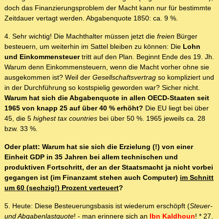
doch das Finanzierungsproblem der Macht kann nur für bestimmte
Zeitdauer vertagt werden. Abgabenquote 1850: ca. 9 %.
4. Sehr wichtig! Die Machthalter müssen jetzt die
freien
Bürger
besteuern, um weiterhin im Sattel bleiben zu können: Die
Lohn
und Einkommensteuer
tritt auf den Plan. Beginnt Ende des 19. Jh.
Warum denn Einkommensteuern, wenn die Macht vorher ohne sie
ausgekommen ist? Weil der
Gesellschaftsvertrag
so kompliziert und
in der Durchführung so kostspielig geworden war? Sicher nicht.
Warum hat sich die Abgabenquote in allen OECD-Staaten seit
1965 von knapp 25 auf über 40 % erhöht?
Die EU liegt bei über
45, die 5
highest tax countries
bei über 50 %. 1965 jeweils ca. 28
bzw. 33 %.
Oder platt: Warum hat sie sich die Erzielung (!) von einer
Einheit GDP in 35 Jahren bei allem technischen und
produktiven Fortschritt, der an der Staatsmacht ja nicht vorbei
gegangen ist (im Finanzamt stehen auch Computer)
im Schnitt
um 60 (sechzig!) Prozent verteuert
?
5. Heute: Diese Besteuerungsbasis ist wiederum erschöpft (
Steuer-
und Abgabenlastquote
! - man erinnere sich an
Ibn Kaldhoun
! * 27.