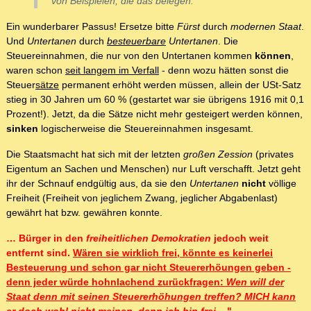
von Beispielen, die das belegen.
Ein wunderbarer Passus! Ersetze bitte
Fürst
durch
modernen Staat
.
Und
Untertanen
durch
besteuerbare
Untertanen
. Die
Steuereinnahmen, die nur von den Untertanen kommen
können
,
waren schon
seit langem im Verfall
- denn wozu hätten sonst die
Steuer
sätze
permanent erhöht werden müssen, allein der USt-Satz
stieg in 30 Jahren um 60 % (gestartet war sie übrigens 1916 mit 0,1
Prozent!). Jetzt, da die Sätze nicht mehr gesteigert werden können,
sinken
logischerweise die Steuereinnahmen insgesamt.
Die Staatsmacht hat sich mit der letzten
großen Zession
(privates
Eigentum an Sachen und Menschen) nur Luft verschafft. Jetzt geht
ihr der Schnauf endgültig aus, da sie den
Untertanen
nicht
völlige
Freiheit (Freiheit von jeglichem Zwang, jeglicher Abgabenlast)
gewährt hat bzw. gewähren konnte.
… Bürger in den
freiheitlichen Demokratien
jedoch weit
entfernt sind.
Wären sie wirklich frei, könnte es keinerlei
Besteuerung und schon gar nicht Steuererhöungen geben -
denn jeder würde hohnlachend zurückfragen:
Wen will der
Staat denn mit seinen Steuererhöhungen treffen? MICH kann