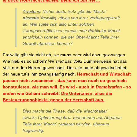
er doch wohl nicht meinen, denn ich bin frei ...
"
Zweitens
: Nichts desto trotz gibt die 'Macht'
niemals
'freiwillig' etwas von ihrer Verfügungskraft
ab. Wie sollte sich also unter solchen
Zwangsverhältnissen jemals eine Partikular-Macht
entwickeln können, die der Ober-Macht Teile ihrer
Gewalt abtrotzen könnte?
Freiwillig gibt sie nicht ab, sie
muss
oder wird dazu gezwungen.
Wie hieß es so schön?
Wir sind das Volk!
Dummerweise hat das
Volk nur den Herren gewechselt. Der alte hatte abgewirtschaftet,
der neue tut's ihm zwangsläufig nach.
Herrschaft und Wirtschaft
passen nicht zusammen - das kann man noch so geschickt
konstruieren, wie man will. Es wird - auch in
Demokratien
- so
enden wie Galiani schreibt:
Die Untertanen, alias die
Besteuerungsobjekte, gehen der Herrschaft aus.
Dies macht die These, daß die 'Machthalter'
zwecks Optimierung ihrer Einnahmen aus Abgaben
Teile ihrer 'Macht' zedieren würden, überaus
fragwürdig.