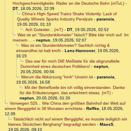
Hochgeschwindigkeits- Räder an die Deutsche Bahn (mTuL)
-
DT
,
18.05.2026, 22:39
China’s High-Speed Trains Shake Violently: Lack of
Quality Wheels Sparks Industry Paralysis
-
paranoia
,
19.05.2026, 01:10
Ach Gutester... (mT)
-
DT
,
19.05.2026, 02:52
Was ist an "Stundenkilometer" falsch? Bitte klär mich auf. Im
meinem ...
-
neptun
,
19.05.2026, 02:07
Was ist ein Stundenkilometer? Sachlich richtig &
einwandfrei ist halt km/h
-
Lenz-Hannover
,
19.05.2026,
16:19
Das war für mich DIE Meßlatte für die abgrundtiefe
Dummheit eines deutschen Politikers!
-
neptun
,
20.05.2026, 00:56
Warum die Abkürzung "kmh" Unsinn ist
-
paranoia
,
19.05.2026, 16:58
Mit der Betreffzeile bin ich völlig einverstanden. Danke
für die Erläuterungen, das erleichtert etwas. (mT)
-
neptun
,
20.05.2026, 01:20
Vonwegen S25... Wie China den größten Bahnhof der Welt auf
einem Berggipfel in 38 Monaten errichtete
-
Reffke
,
18.05.2026,
12:39
Tatsächlich nicht auf einem Berggipfel, es musste lediglich ein
kleines Stückchen Berghang* begradigt werden
-
MausS
,
19.05.2026, 09:10