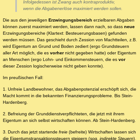
Infolgedessen ist Zwang auch kontraproduktiv,
wenn die Abgabenerlöse maximiert werden sollen.
Die aus den jeweiligen
Erzwingungsbereich
erzielbaren Abgaben
können zuerst maximiert werden, lassen dann nach, so dass
neue
Erzwingungsbereiche (Klartext: Besteuerungsbasen) gefunden
werden müssen. Das geschieht durch Zession von Machtteilen, z.B.
wird Eigentum an Grund und Boden zediert (ergo Grundsteuern
aller Art möglich, die es
vorher
nicht gegeben hatte) oder Eigentum
an Menschen (ergo Lohn- und Einkommensteuern, die es
vor
dieser Zession logischerweise nicht geben konnte).
Im preußischen Fall:
1. Unfreie Landbewohner, das Abgabenpotenzial erschöpft sich, die
Macht kommt in die bekannten Finanzierungsprobleme. Bis Stein-
Hardenberg.
2. Befreiung der Grunddienstverpflichteten, die jetzt mit ihrem
Eigentum an sich selbst wirtschaften können. Ab Stein-Hardenberg.
3. Durch das jetzt startende
freie
(befreite) Wirtschaften lassen sich
die Eigentumstransaktionssteuern steigern (sog.
indirekte Steuern
),