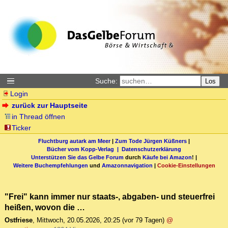
Suche:
Los
Login
zurück zur Hauptseite
in Thread öffnen
Ticker
Fluchtburg autark am Meer
|
Zum Tode Jürgen Küßners
|
Bücher vom Kopp-Verlag |
Datenschutzerklärung
Unterstützen Sie das Gelbe Forum
durch
Käufe bei Amazon
! |
Weitere Buchempfehlungen
und
Amazonnavigation
|
Cookie-Einstellungen
"Frei" kann immer nur staats-, abgaben- und steuerfrei
heißen, wovon die …
Ostfriese
,
Mittwoch, 20.05.2026, 20:25
(vor 79 Tagen)
@