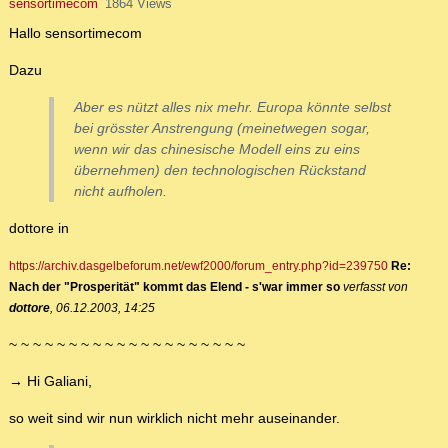
sensortimecom
1864 Views
Hallo sensortimecom
Dazu
Aber es nützt alles nix mehr. Europa könnte selbst
bei grösster Anstrengung (meinetwegen sogar,
wenn wir das chinesische Modell eins zu eins
übernehmen) den technologischen Rückstand
nicht aufholen.
dottore in
https://archiv.dasgelbeforum.net/ewf2000/forum_entry.php?id=239750
Re:
Nach der "Prosperität" kommt das Elend - s'war immer so
verfasst von
dottore
, 06.12.2003, 14:25
~ ~ ~ ~ ~ ~ ~ ~ ~ ~ ~ ~ ~ ~ ~ ~ ~ ~ ~ ~
→ Hi Galiani,
so weit sind wir nun wirklich nicht mehr auseinander.