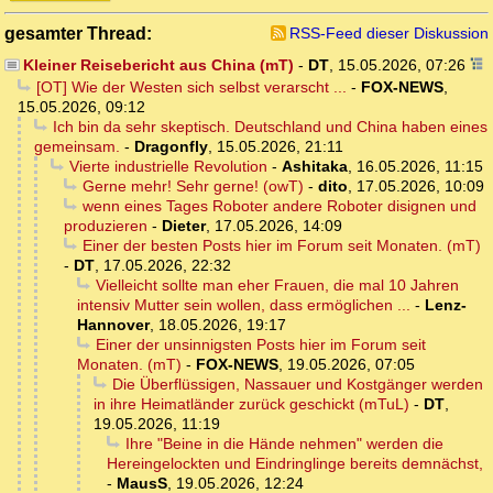
gesamter Thread:
RSS-Feed dieser Diskussion
Kleiner Reisebericht aus China (mT)
-
DT
,
15.05.2026, 07:26
[OT] Wie der Westen sich selbst verarscht ...
-
FOX-NEWS
,
15.05.2026, 09:12
Ich bin da sehr skeptisch. Deutschland und China haben eines
gemeinsam.
-
Dragonfly
,
15.05.2026, 21:11
Vierte industrielle Revolution
-
Ashitaka
,
16.05.2026, 11:15
Gerne mehr! Sehr gerne! (owT)
-
dito
,
17.05.2026, 10:09
wenn eines Tages Roboter andere Roboter disignen und
produzieren
-
Dieter
,
17.05.2026, 14:09
Einer der besten Posts hier im Forum seit Monaten. (mT)
-
DT
,
17.05.2026, 22:32
Vielleicht sollte man eher Frauen, die mal 10 Jahren
intensiv Mutter sein wollen, dass ermöglichen ...
-
Lenz-
Hannover
,
18.05.2026, 19:17
Einer der unsinnigsten Posts hier im Forum seit
Monaten. (mT)
-
FOX-NEWS
,
19.05.2026, 07:05
Die Überflüssigen, Nassauer und Kostgänger werden
in ihre Heimatländer zurück geschickt (mTuL)
-
DT
,
19.05.2026, 11:19
Ihre "Beine in die Hände nehmen" werden die
Hereingelockten und Eindringlinge bereits demnächst,
-
MausS
,
19.05.2026, 12:24