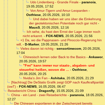
Udo Lindenberg - Grande Finale
-
paranoia
,
19.05.2026, 17:52
Von Amur-Tigern und Amur-Leoparden
-
Ostfriese
,
20.05.2026, 10:10
Und dabei haben wir uns über die Einkehrung
der geotektonischen Potentiale noch gar nicht
-
MausS
,
20.05.2026, 12:16
Ich sehe, du hast den Ernst der Lage immer noch
nicht erkannt.
-
FOX-NEWS
,
20.05.2026, 21:56
+1 Da, wo die Pappnasen- und Pinoccio-Regierung hin
will,
-
D-Marker
,
19.05.2026, 21:26
Vieles davon ist richtig
-
sensortimecom
,
20.05.2026,
17:04
Chinesisch lernen oder Back to the Basics
-
Ankawor
,
20.05.2026, 19:57
"Frei" kann immer nur staats-, abgaben- und
steuerfrei heißen, wovon die …
-
Ostfriese
,
20.05.2026, 20:25
Nvidia's Jim Fan
-
Ashitaka
,
20.05.2026, 21:29
[Nachtrag] Die DeStatis Grafik zeigt GDP nach Kaufkraftparität
(owT)
-
FOX-NEWS
,
16.05.2026, 06:47
Reisebericht China
-
Dragonfly
,
15.05.2026, 21:09
China - ein Land - zwei Reiseberichte
-
paranoia
,
18.05.2026,
12:27
Die Chinesen exportieren in der Zwischenzeit bereits