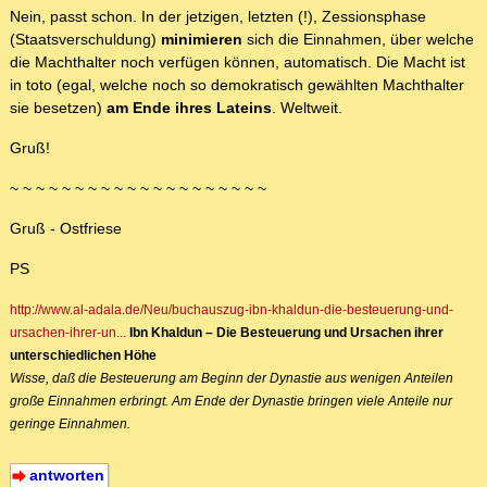
Nein, passt schon. In der jetzigen, letzten (!), Zessionsphase
(Staatsverschuldung)
minimieren
sich die Einnahmen, über welche
die Machthalter noch verfügen können, automatisch. Die Macht ist
in toto (egal, welche noch so demokratisch gewählten Machthalter
sie besetzen)
am Ende ihres Lateins
. Weltweit.
Gruß!
~ ~ ~ ~ ~ ~ ~ ~ ~ ~ ~ ~ ~ ~ ~ ~ ~ ~ ~ ~
Gruß - Ostfriese
PS
http://www.al-adala.de/Neu/buchauszug-ibn-khaldun-die-besteuerung-und-
ursachen-ihrer-un...
Ibn Khaldun – Die Besteuerung und Ursachen ihrer
unterschiedlichen Höhe
Wisse, daß die Besteuerung am Beginn der Dynastie aus wenigen Anteilen
große Einnahmen erbringt. Am Ende der Dynastie bringen viele Anteile nur
geringe Einnahmen.
antworten