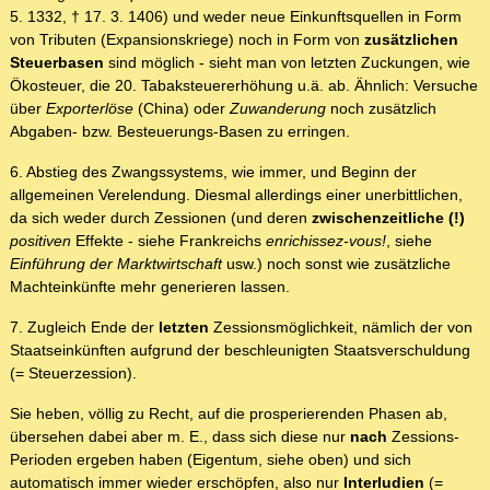
5. 1332, † 17. 3. 1406) und weder neue Einkunftsquellen in Form
von Tributen (Expansionskriege) noch in Form von
zusätzlichen
Steuerbasen
sind möglich - sieht man von letzten Zuckungen, wie
Ökosteuer, die 20. Tabaksteuererhöhung u.ä. ab. Ähnlich: Versuche
über
Exporterlöse
(China) oder
Zuwanderung
noch zusätzlich
Abgaben- bzw. Besteuerungs-Basen zu erringen.
6. Abstieg des Zwangssystems, wie immer, und Beginn der
allgemeinen Verelendung. Diesmal allerdings einer unerbittlichen,
da sich weder durch Zessionen (und deren
zwischenzeitliche (!)
positiven
Effekte - siehe Frankreichs
enrichissez-vous!
, siehe
Einführung der Marktwirtschaft
usw.) noch sonst wie zusätzliche
Machteinkünfte mehr generieren lassen.
7. Zugleich Ende der
letzten
Zessionsmöglichkeit, nämlich der von
Staatseinkünften aufgrund der beschleunigten Staatsverschuldung
(= Steuerzession).
Sie heben, völlig zu Recht, auf die prosperierenden Phasen ab,
übersehen dabei aber m. E., dass sich diese nur
nach
Zessions-
Perioden ergeben haben (Eigentum, siehe oben) und sich
automatisch immer wieder erschöpfen, also nur
Interludien
(=