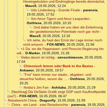
Hereingelockten und Eindringlinge bereits demnächst,
-
MausS
,
19.05.2026, 12:24
Udo Lindenberg - Grande Finale
-
paranoia
,
19.05.2026, 17:52
Von Amur-Tigern und Amur-Leoparden
-
Ostfriese
,
20.05.2026, 10:10
Und dabei haben wir uns über die Einkehrung
der geotektonischen Potentiale noch gar nicht
-
MausS
,
20.05.2026, 12:16
Ich sehe, du hast den Ernst der Lage immer noch
nicht erkannt.
-
FOX-NEWS
,
20.05.2026, 21:56
+1 Da, wo die Pappnasen- und Pinoccio-Regierung hin
will,
-
D-Marker
,
19.05.2026, 21:26
Vieles davon ist richtig
-
sensortimecom
,
20.05.2026,
17:04
Chinesisch lernen oder Back to the Basics
-
Ankawor
,
20.05.2026, 19:57
"Frei" kann immer nur staats-, abgaben- und
steuerfrei heißen, wovon die …
-
Ostfriese
,
20.05.2026,
20:25
Nvidia's Jim Fan
-
Ashitaka
,
20.05.2026, 21:29
[Nachtrag] Die DeStatis Grafik zeigt GDP nach Kaufkraftparität
(owT)
-
FOX-NEWS
,
16.05.2026, 06:47
Reisebericht China
-
Dragonfly
,
15.05.2026, 21:09
China - ein Land - zwei Reiseberichte
-
paranoia
,
18.05.2026,