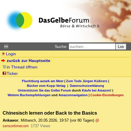
Suche:
Los
Login
zurück zur Hauptseite
in Thread öffnen
Ticker
Fluchtburg autark am Meer
|
Zum Tode Jürgen Küßners
|
Bücher vom Kopp-Verlag |
Datenschutzerklärung
Unterstützen Sie das Gelbe Forum
durch
Käufe bei Amazon
! |
Weitere Buchempfehlungen
und
Amazonnavigation
|
Cookie-Einstellungen
Chinesisch lernen oder Back to the Basics
Ankawor
,
Mittwoch, 20.05.2026, 19:57
(vor 80 Tagen)
@
sensortimecom
1737 Views