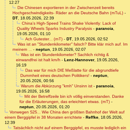
12:27
Die Chinesen exportieren in der Zwischenzeit bereits
Hochgeschwindigkeits- Räder an die Deutsche Bahn (mTuL)
-
DT
,
18.05.2026, 22:39
China’s High-Speed Trains Shake Violently: Lack of
Quality Wheels Sparks Industry Paralysis
-
paranoia
,
19.05.2026, 01:10
Ach Gutester... (mT)
-
DT
,
19.05.2026, 02:52
Was ist an "Stundenkilometer" falsch? Bitte klär mich auf. Im
meinem ...
-
neptun
,
19.05.2026, 02:07
Was ist ein Stundenkilometer? Sachlich richtig &
einwandfrei ist halt km/h
-
Lenz-Hannover
,
19.05.2026,
16:19
Das war für mich DIE Meßlatte für die abgrundtiefe
Dummheit eines deutschen Politikers!
-
neptun
,
20.05.2026, 00:56
Warum die Abkürzung "kmh" Unsinn ist
-
paranoia
,
19.05.2026, 16:58
Mit der Betreffzeile bin ich völlig einverstanden. Danke
für die Erläuterungen, das erleichtert etwas. (mT)
-
neptun
,
20.05.2026, 01:20
Vonwegen S25... Wie China den größten Bahnhof der Welt auf
einem Berggipfel in 38 Monaten errichtete
-
Reffke
,
18.05.2026,
12:39
Tatsächlich nicht auf einem Berggipfel, es musste lediglich ein