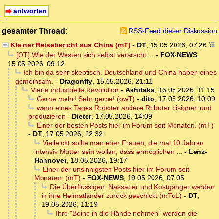
antworten
gesamter Thread:
RSS-Feed dieser Diskussion
Kleiner Reisebericht aus China (mT)
-
DT
,
15.05.2026, 07:26
[OT] Wie der Westen sich selbst verarscht ...
-
FOX-NEWS
,
15.05.2026, 09:12
Ich bin da sehr skeptisch. Deutschland und China haben eines
gemeinsam.
-
Dragonfly
,
15.05.2026, 21:11
Vierte industrielle Revolution
-
Ashitaka
,
16.05.2026, 11:15
Gerne mehr! Sehr gerne! (owT)
-
dito
,
17.05.2026, 10:09
wenn eines Tages Roboter andere Roboter disignen und
produzieren
-
Dieter
,
17.05.2026, 14:09
Einer der besten Posts hier im Forum seit Monaten. (mT)
-
DT
,
17.05.2026, 22:32
Vielleicht sollte man eher Frauen, die mal 10 Jahren
intensiv Mutter sein wollen, dass ermöglichen ...
-
Lenz-
Hannover
,
18.05.2026, 19:17
Einer der unsinnigsten Posts hier im Forum seit
Monaten. (mT)
-
FOX-NEWS
,
19.05.2026, 07:05
Die Überflüssigen, Nassauer und Kostgänger werden
in ihre Heimatländer zurück geschickt (mTuL)
-
DT
,
19.05.2026, 11:19
Ihre "Beine in die Hände nehmen" werden die