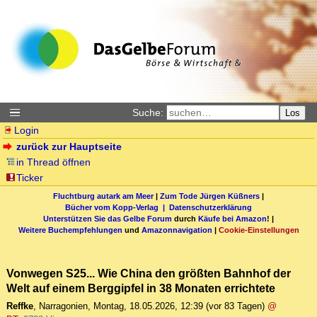
Suche:
Los
Login
zurück zur Hauptseite
in Thread öffnen
Ticker
Fluchtburg autark am Meer
|
Zum Tode Jürgen Küßners
|
Bücher vom Kopp-Verlag |
Datenschutzerklärung
Unterstützen Sie das Gelbe Forum
durch
Käufe bei Amazon
! |
Weitere Buchempfehlungen
und
Amazonnavigation
|
Cookie-Einstellungen
Vonwegen S25... Wie China den größten Bahnhof der
Welt auf einem Berggipfel in 38 Monaten errichtete
Reffke
,
Narragonien
,
Montag, 18.05.2026, 12:39
(vor 83 Tagen)
@