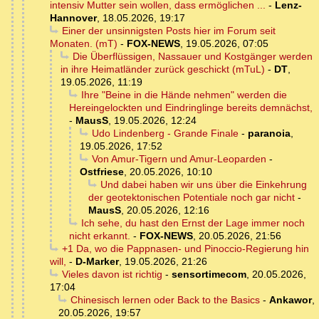
intensiv Mutter sein wollen, dass ermöglichen ...
-
Lenz-
Hannover
,
18.05.2026, 19:17
Einer der unsinnigsten Posts hier im Forum seit
Monaten. (mT)
-
FOX-NEWS
,
19.05.2026, 07:05
Die Überflüssigen, Nassauer und Kostgänger werden
in ihre Heimatländer zurück geschickt (mTuL)
-
DT
,
19.05.2026, 11:19
Ihre "Beine in die Hände nehmen" werden die
Hereingelockten und Eindringlinge bereits demnächst,
-
MausS
,
19.05.2026, 12:24
Udo Lindenberg - Grande Finale
-
paranoia
,
19.05.2026, 17:52
Von Amur-Tigern und Amur-Leoparden
-
Ostfriese
,
20.05.2026, 10:10
Und dabei haben wir uns über die Einkehrung
der geotektonischen Potentiale noch gar nicht
-
MausS
,
20.05.2026, 12:16
Ich sehe, du hast den Ernst der Lage immer noch
nicht erkannt.
-
FOX-NEWS
,
20.05.2026, 21:56
+1 Da, wo die Pappnasen- und Pinoccio-Regierung hin
will,
-
D-Marker
,
19.05.2026, 21:26
Vieles davon ist richtig
-
sensortimecom
,
20.05.2026,
17:04
Chinesisch lernen oder Back to the Basics
-
Ankawor
,
20.05.2026, 19:57