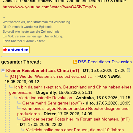
China’s 10.400km Railway to Iran Can be the Death of U.S Dollar!
https://www.youtube.com/watch?v=aO45lVFmp3o
--
Wer warnen will, den straft man mit Verachtung.
Die Dummheit wurde zur Epidemie.
So groß wie heute war die Zeit noch nie.
Ein Volk versinkt in geistiger Umnachtung.
Erich Kästner "Große Zeiten"
antworten
gesamter Thread:
RSS-Feed dieser Diskussion
Kleiner Reisebericht aus China (mT)
-
DT
,
15.05.2026, 07:26
[OT] Wie der Westen sich selbst verarscht ...
-
FOX-NEWS
,
15.05.2026, 09:12
Ich bin da sehr skeptisch. Deutschland und China haben eines
gemeinsam.
-
Dragonfly
,
15.05.2026, 21:11
Vierte industrielle Revolution
-
Ashitaka
,
16.05.2026, 11:15
Gerne mehr! Sehr gerne! (owT)
-
dito
,
17.05.2026, 10:09
wenn eines Tages Roboter andere Roboter disignen und
produzieren
-
Dieter
,
17.05.2026, 14:09
Einer der besten Posts hier im Forum seit Monaten. (mT)
-
DT
,
17.05.2026, 22:32
Vielleicht sollte man eher Frauen, die mal 10 Jahren