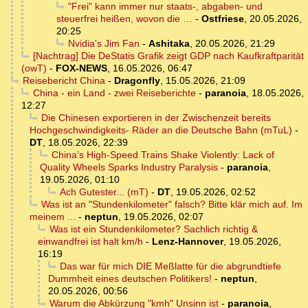
"Frei" kann immer nur staats-, abgaben- und
steuerfrei heißen, wovon die …
-
Ostfriese
,
20.05.2026,
20:25
Nvidia's Jim Fan
-
Ashitaka
,
20.05.2026, 21:29
[Nachtrag] Die DeStatis Grafik zeigt GDP nach Kaufkraftparität
(owT)
-
FOX-NEWS
,
16.05.2026, 06:47
Reisebericht China
-
Dragonfly
,
15.05.2026, 21:09
China - ein Land - zwei Reiseberichte
-
paranoia
,
18.05.2026,
12:27
Die Chinesen exportieren in der Zwischenzeit bereits
Hochgeschwindigkeits- Räder an die Deutsche Bahn (mTuL)
-
DT
,
18.05.2026, 22:39
China’s High-Speed Trains Shake Violently: Lack of
Quality Wheels Sparks Industry Paralysis
-
paranoia
,
19.05.2026, 01:10
Ach Gutester... (mT)
-
DT
,
19.05.2026, 02:52
Was ist an "Stundenkilometer" falsch? Bitte klär mich auf. Im
meinem ...
-
neptun
,
19.05.2026, 02:07
Was ist ein Stundenkilometer? Sachlich richtig &
einwandfrei ist halt km/h
-
Lenz-Hannover
,
19.05.2026,
16:19
Das war für mich DIE Meßlatte für die abgrundtiefe
Dummheit eines deutschen Politikers!
-
neptun
,
20.05.2026, 00:56
Warum die Abkürzung "kmh" Unsinn ist
-
paranoia
,