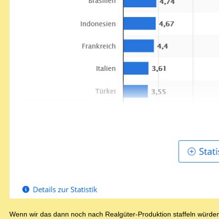
Wenn wir das dann noch nach Realgüter-Produktion staffeln würden, 