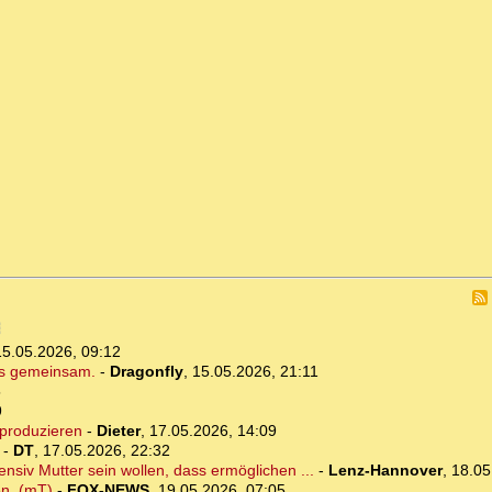
15.05.2026, 09:12
es gemeinsam.
-
Dragonfly
,
15.05.2026, 21:11
5
9
produzieren
-
Dieter
,
17.05.2026, 14:09
-
DT
,
17.05.2026, 22:32
ensiv Mutter sein wollen, dass ermöglichen ...
-
Lenz-Hannover
,
18.05
en. (mT)
-
FOX-NEWS
,
19.05.2026, 07:05