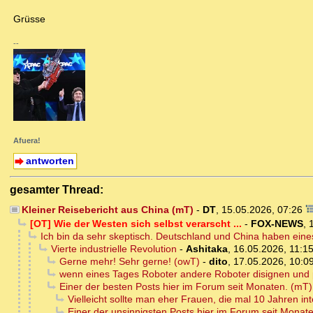
Grüsse
--
Afuera!
antworten
gesamter Thread:
Kleiner Reisebericht aus China (mT)
-
DT
,
15.05.2026, 07:26
[OT] Wie der Westen sich selbst verarscht ...
-
FOX-NEWS
,
Ich bin da sehr skeptisch. Deutschland und China haben ein
Vierte industrielle Revolution
-
Ashitaka
,
16.05.2026, 11:1
Gerne mehr! Sehr gerne! (owT)
-
dito
,
17.05.2026, 10:0
wenn eines Tages Roboter andere Roboter disignen und 
Einer der besten Posts hier im Forum seit Monaten. (mT)
Vielleicht sollte man eher Frauen, die mal 10 Jahren int
Einer der unsinnigsten Posts hier im Forum seit Monat