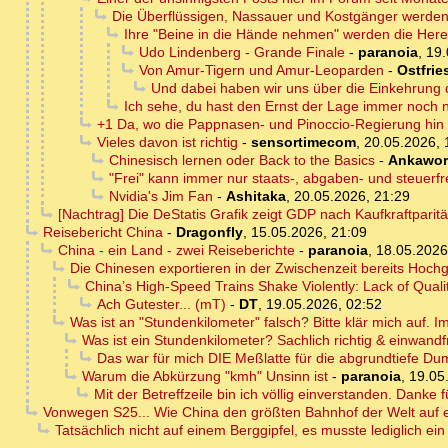
Die Überflüssigen, Nassauer und Kostgänger werden 
Ihre "Beine in die Hände nehmen" werden die Herei
Udo Lindenberg - Grande Finale
-
paranoia
,
19.
Von Amur-Tigern und Amur-Leoparden
-
Ostfrie
Und dabei haben wir uns über die Einkehrung d
Ich sehe, du hast den Ernst der Lage immer noch n
+1 Da, wo die Pappnasen- und Pinoccio-Regierung hin w
Vieles davon ist richtig
-
sensortimecom
,
20.05.2026, 
Chinesisch lernen oder Back to the Basics
-
Ankawor
"Frei" kann immer nur staats-, abgaben- und steuerf
Nvidia's Jim Fan
-
Ashitaka
,
20.05.2026, 21:29
[Nachtrag] Die DeStatis Grafik zeigt GDP nach Kaufkraftparit
Reisebericht China
-
Dragonfly
,
15.05.2026, 21:09
China - ein Land - zwei Reiseberichte
-
paranoia
,
18.05.2026
Die Chinesen exportieren in der Zwischenzeit bereits Hoc
China’s High-Speed Trains Shake Violently: Lack of Quali
Ach Gutester... (mT)
-
DT
,
19.05.2026, 02:52
Was ist an "Stundenkilometer" falsch? Bitte klär mich auf. I
Was ist ein Stundenkilometer? Sachlich richtig & einwandfr
Das war für mich DIE Meßlatte für die abgrundtiefe Dum
Warum die Abkürzung "kmh" Unsinn ist
-
paranoia
,
19.05
Mit der Betreffzeile bin ich völlig einverstanden. Danke 
Vonwegen S25... Wie China den größten Bahnhof der Welt auf e
Tatsächlich nicht auf einem Berggipfel, es musste lediglich e