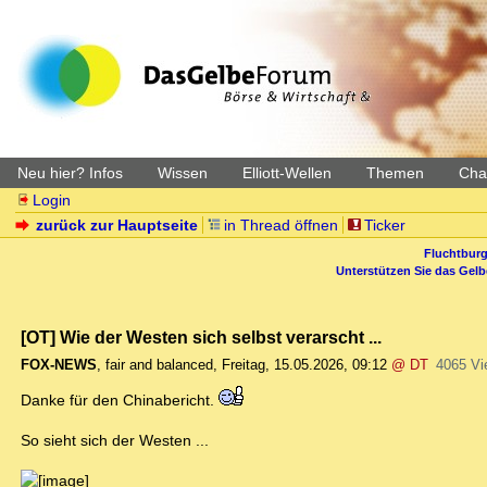
Neu hier? Infos
Wissen
Elliott-Wellen
Themen
Char
Login
zurück zur Hauptseite
in Thread öffnen
Ticker
Fluchtburg
Unterstützen Sie das Gel
[OT] Wie der Westen sich selbst verarscht ...
FOX-NEWS
,
fair and balanced
,
Freitag, 15.05.2026, 09:12
@ DT
4065 Vi
Danke für den Chinabericht.
So sieht sich der Westen ...