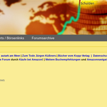
ts / Börsenlinks
Forumsarchive
 autark am Meer
|
Zum Tode Jürgen Küßners
|
Bücher vom Kopp-Verlag |
Datenschut
be Forum
durch
Käufe bei Amazon
! |
Weitere Buchempfehlungen
und
Amazonnavigat
ews