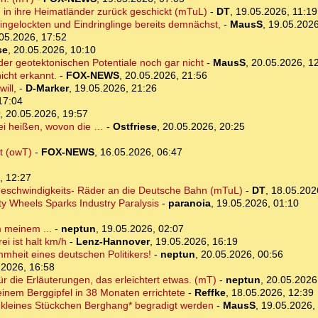
in ihre Heimatländer zurück geschickt (mTuL)
-
DT
,
19.05.2026, 11:19
ngelockten und Eindringlinge bereits demnächst,
-
MausS
,
19.05.2026
05.2026, 17:52
se
,
20.05.2026, 10:10
er geotektonischen Potentiale noch gar nicht
-
MausS
,
20.05.2026, 1
icht erkannt.
-
FOX-NEWS
,
20.05.2026, 21:56
ill,
-
D-Marker
,
19.05.2026, 21:26
17:04
,
20.05.2026, 19:57
rei heißen, wovon die …
-
Ostfriese
,
20.05.2026, 20:25
ät (owT)
-
FOX-NEWS
,
16.05.2026, 06:47
, 12:27
hgeschwindigkeits- Räder an die Deutsche Bahn (mTuL)
-
DT
,
18.05.202
ty Wheels Sparks Industry Paralysis
-
paranoia
,
19.05.2026, 01:10
m meinem ...
-
neptun
,
19.05.2026, 02:07
ei ist halt km/h
-
Lenz-Hannover
,
19.05.2026, 16:19
mheit eines deutschen Politikers!
-
neptun
,
20.05.2026, 00:56
.2026, 16:58
für die Erläuterungen, das erleichtert etwas. (mT)
-
neptun
,
20.05.2026
inem Berggipfel in 38 Monaten errichtete
-
Reffke
,
18.05.2026, 12:39
in kleines Stückchen Berghang* begradigt werden
-
MausS
,
19.05.2026,