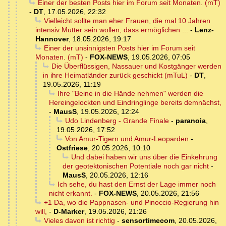
Einer der besten Posts hier im Forum seit Monaten. (mT)
-
DT
,
17.05.2026, 22:32
Vielleicht sollte man eher Frauen, die mal 10 Jahren
intensiv Mutter sein wollen, dass ermöglichen ...
-
Lenz-
Hannover
,
18.05.2026, 19:17
Einer der unsinnigsten Posts hier im Forum seit
Monaten. (mT)
-
FOX-NEWS
,
19.05.2026, 07:05
Die Überflüssigen, Nassauer und Kostgänger werden
in ihre Heimatländer zurück geschickt (mTuL)
-
DT
,
19.05.2026, 11:19
Ihre "Beine in die Hände nehmen" werden die
Hereingelockten und Eindringlinge bereits demnächst,
-
MausS
,
19.05.2026, 12:24
Udo Lindenberg - Grande Finale
-
paranoia
,
19.05.2026, 17:52
Von Amur-Tigern und Amur-Leoparden
-
Ostfriese
,
20.05.2026, 10:10
Und dabei haben wir uns über die Einkehrung
der geotektonischen Potentiale noch gar nicht
-
MausS
,
20.05.2026, 12:16
Ich sehe, du hast den Ernst der Lage immer noch
nicht erkannt.
-
FOX-NEWS
,
20.05.2026, 21:56
+1 Da, wo die Pappnasen- und Pinoccio-Regierung hin
will,
-
D-Marker
,
19.05.2026, 21:26
Vieles davon ist richtig
-
sensortimecom
,
20.05.2026,