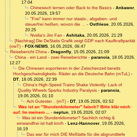
17:04
Chinesisch lernen oder Back to the Basics
-
Ankawor
,
20.05.2026, 19:57
"Frei" kann immer nur staats-, abgaben- und
steuerfrei heißen, wovon die …
-
Ostfriese
,
20.05.2026,
20:25
Nvidia's Jim Fan
-
Ashitaka
,
20.05.2026, 21:29
[Nachtrag] Die DeStatis Grafik zeigt GDP nach Kaufkraftparität
(owT)
-
FOX-NEWS
,
16.05.2026, 06:47
Reisebericht China
-
Dragonfly
,
15.05.2026, 21:09
China - ein Land - zwei Reiseberichte
-
paranoia
,
18.05.2026,
12:27
Die Chinesen exportieren in der Zwischenzeit bereits
Hochgeschwindigkeits- Räder an die Deutsche Bahn (mTuL)
-
DT
,
18.05.2026, 22:39
China’s High-Speed Trains Shake Violently: Lack of
Quality Wheels Sparks Industry Paralysis
-
paranoia
,
19.05.2026, 01:10
Ach Gutester... (mT)
-
DT
,
19.05.2026, 02:52
Was ist an "Stundenkilometer" falsch? Bitte klär mich
auf. Im meinem ...
-
neptun
,
19.05.2026, 02:07
Was ist ein Stundenkilometer? Sachlich richtig &
einwandfrei ist halt km/h
-
Lenz-Hannover
,
19.05.2026,
16:19
Das war für mich DIE Meßlatte für die abgrundtiefe