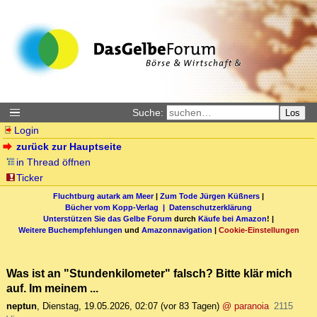
Suche:
Los
Login
zurück zur Hauptseite
in Thread öffnen
Ticker
Fluchtburg autark am Meer
|
Zum Tode Jürgen Küßners
|
Bücher vom Kopp-Verlag |
Datenschutzerklärung
Unterstützen Sie das Gelbe Forum
durch
Käufe bei Amazon
! |
Weitere Buchempfehlungen
und
Amazonnavigation
|
Cookie-Einstellungen
Was ist an "Stundenkilometer" falsch? Bitte klär mich
auf. Im meinem ...
neptun
,
Dienstag, 19.05.2026, 02:07
(vor 83 Tagen)
@ paranoia
2115