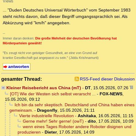
Views
... "Duden Deutsches Universal Wörterbuch" vom September 1983
steht nichts davon, daß dieser Begriff umgangssprachlich sei. Als
Abkürzung wird "km/h" angegeben.
--
Immer daran denken:
Die große Mehrheit der deutschen Bevölkerung hat
Mörderparteien gewählt!
"Es zeugt nicht von geistiger Gesundheit, an eine von Grund auf
kranke Gesellschaft gut angepasst zu sein." (Jiddu Krishnamurti)
antworten
gesamter Thread:
RSS-Feed dieser Diskussion
Kleiner Reisebericht aus China (mT)
-
DT
,
15.05.2026, 07:26
[OT] Wie der Westen sich selbst verarscht ...
-
FOX-NEWS
,
15.05.2026, 09:12
Ich bin da sehr skeptisch. Deutschland und China haben eines
gemeinsam.
-
Dragonfly
,
15.05.2026, 21:11
Vierte industrielle Revolution
-
Ashitaka
,
16.05.2026, 11:15
Gerne mehr! Sehr gerne! (owT)
-
dito
,
17.05.2026, 10:09
wenn eines Tages Roboter andere Roboter disignen und
produzieren
-
Dieter
,
17.05.2026, 14:09