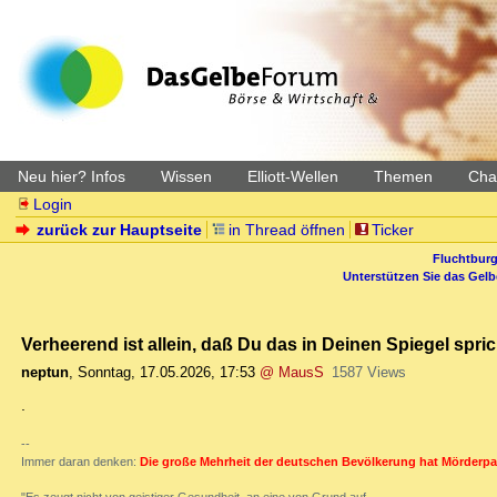
Neu hier? Infos
Wissen
Elliott-Wellen
Themen
Char
Login
zurück zur Hauptseite
in Thread öffnen
Ticker
Fluchtburg
Unterstützen Sie das Gel
Verheerend ist allein, daß Du das in Deinen Spiegel spric
neptun
,
Sonntag, 17.05.2026, 17:53
@ MausS
1587 Views
.
--
Immer daran denken:
Die große Mehrheit der deutschen Bevölkerung hat Mörderpa