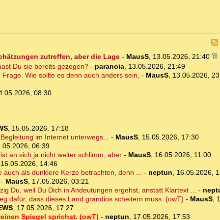
schätzungen zutreffen, aber die Lage
-
MausS
,
13.05.2026, 21:40
ast Du sie bereits gezogen?
-
paranoia
,
13.05.2026, 21:49
en Frage. Wie sollte es denn auch anders sein,
-
MausS
,
13.05.2026, 23
4.05.2026, 08:30
WS
,
15.05.2026, 17:18
Begleitung im Internet unterwegs...
-
MausS
,
15.05.2026, 17:30
.05.2026, 06:39
ist an sich ja nicht weiter schlimm, aber
-
MausS
,
16.05.2026, 11:00
,
16.05.2026, 14:46
uch als dunklere Kerze betrachten, denn ...
-
neptun
,
16.05.2026, 1
-
MausS
,
17.05.2026, 03:21
ig Du, weil Du Dich in Andeutungen ergehst, anstatt Klartext ...
-
nept
eleg dafür, dass dieses Land grandios scheitern muss. (owT)
-
MausS
,
1
EWS
,
17.05.2026, 17:27
Deinen Spiegel sprichst. (owT)
-
neptun
,
17.05.2026, 17:53