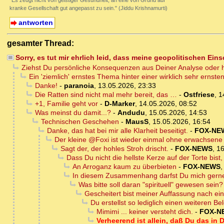
"Es zeugt nicht von geistiger Gesundheit, an eine von Grund auf
kranke Gesellschaft gut angepasst zu sein." (Jiddu Krishnamurti)
antworten
gesamter Thread:
Sorry, es tut mir ehrlich leid, dass meine geopolitischen Ein
Ziehst Du persönliche Konsequenzen aus Deiner Analyse oder h
Ein 'ziemlich' ernstes Thema hinter einer wirklich sehr ernst
Danke!
-
paranoia
,
13.05.2026, 23:33
Die Ratten sind nicht mal mehr bereit, das …
-
Ostfriese
,
1
+1, Familie geht vor
-
D-Marker
,
14.05.2026, 08:52
Was meinst du damit...?
-
Andudu
,
15.05.2026, 14:53
Technischen Geschehen
-
MausS
,
15.05.2026, 16:54
Danke, das hat bei mir alle Klarheit beseitigt.
-
FOX-NE
Der kleine @Foxi ist wieder einmal ohne erwachsene 
Sagt der, der hohles Stroh drischt.
-
FOX-NEWS
,
16
Dass Du nicht die hellste Kerze auf der Torte bist, 
An Arroganz kaum zu überbieten
-
FOX-NEWS
In diesem Zusammenhang darfst Du mich gerne a
Was bitte soll daran "spirituell" gewesen sein?
Gescheitert bist meiner Auffassung nach einz
Du erstellst so lediglich einen weiteren B
Mimimi ... keiner versteht dich.
-
FOX-N
Verheerend ist allein, daß Du das in 