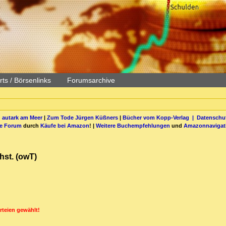
ts / Börsenlinks
Forumsarchive
 autark am Meer
|
Zum Tode Jürgen Küßners
|
Bücher vom Kopp-Verlag |
Datenschut
be Forum
durch
Käufe bei Amazon
! |
Weitere Buchempfehlungen
und
Amazonnavigat
hst. (owT)
rteien gewählt!