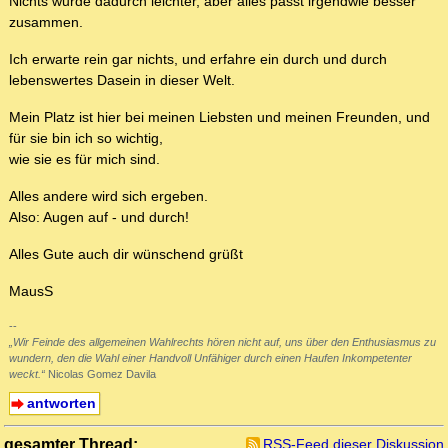
Nichts wurde dadurch leichter, aber alles passt irgendwie besser
zusammen.
Ich erwarte rein gar nichts, und erfahre ein durch und durch
lebenswertes Dasein in dieser Welt.
Mein Platz ist hier bei meinen Liebsten und meinen Freunden, und
für sie bin ich so wichtig,
wie sie es für mich sind.
Alles andere wird sich ergeben.
Also: Augen auf - und durch!
Alles Gute auch dir wünschend grüßt
MausS
--
„Wir Feinde des allgemeinen Wahlrechts hören nicht auf, uns über den Enthusiasmus zu
wundern, den die Wahl einer Handvoll Unfähiger durch einen Haufen Inkompetenter
weckt.“
Nicolas Gomez Davila
antworten
gesamter Thread:
RSS-Feed dieser Diskussion