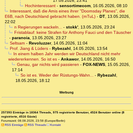
17.05.2026, 23:41
Hochinteressant
-
sensortimecom
,
16.05.2026, 08:10
Interessant, daß die Amis eines ihrer "Doomsday Planes", die
E6B, nach Deutschland gebracht haben. (mTuL)
-
DT
,
13.05.2026,
22:02
n Regierungen wackeln...
-
stokk'
,
13.05.2026, 23:24
Fristablauf: keine Strafen für Anthony Fauci und den Täuscher
-
paranoia
,
13.05.2026, 23:27
Seltsam
-
Revoluzzer
,
14.05.2026, 11:04
Prof. Jiang & Lüders
-
Rybezahl
,
14.05.2026, 13:54
In einem halben Jahr werden wir Deutschland nicht mehr
wiedererkennen. So ist es
-
Ankawor
,
14.05.2026, 16:50
Genau, gar nichts wird passieren
-
FOX-NEWS
,
15.05.2026,
17:14
So ist es. Weder der Rüstungs-Wahn...
-
Rybezahl
,
18.05.2026, 18:12
Werbung
257393 Einträge in 18364 Threads, 975 registrierte Benutzer, 4524 Benutzer online (8
registrierte, 4516 Gäste)
Forumszeit: 08.08.2026, 23:58 (Europe/Berlin)
RSS Einträge
RSS Threads
Kontakt