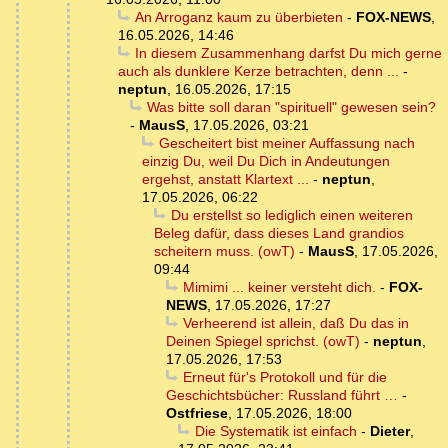
An Arroganz kaum zu überbieten
-
FOX-NEWS
,
16.05.2026, 14:46
In diesem Zusammenhang darfst Du mich gerne
auch als dunklere Kerze betrachten, denn ...
-
neptun
,
16.05.2026, 17:15
Was bitte soll daran "spirituell" gewesen sein?
-
MausS
,
17.05.2026, 03:21
Gescheitert bist meiner Auffassung nach
einzig Du, weil Du Dich in Andeutungen
ergehst, anstatt Klartext ...
-
neptun
,
17.05.2026, 06:22
Du erstellst so lediglich einen weiteren
Beleg dafür, dass dieses Land grandios
scheitern muss. (owT)
-
MausS
,
17.05.2026,
09:44
Mimimi ... keiner versteht dich.
-
FOX-
NEWS
,
17.05.2026, 17:27
Verheerend ist allein, daß Du das in
Deinen Spiegel sprichst. (owT)
-
neptun
,
17.05.2026, 17:53
Erneut für's Protokoll und für die
Geschichtsbücher: Russland führt …
-
Ostfriese
,
17.05.2026, 18:00
Die Systematik ist einfach
-
Dieter
,