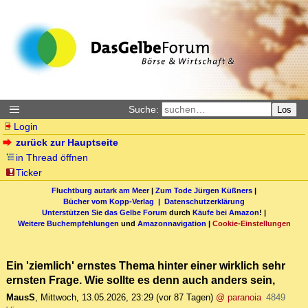
Suche:
Los
Login
zurück zur Hauptseite
in Thread öffnen
Ticker
Fluchtburg autark am Meer
|
Zum Tode Jürgen Küßners
|
Bücher vom Kopp-Verlag |
Datenschutzerklärung
Unterstützen Sie das Gelbe Forum
durch
Käufe bei Amazon
! |
Weitere Buchempfehlungen
und
Amazonnavigation
|
Cookie-Einstellungen
Ein 'ziemlich' ernstes Thema hinter einer wirklich sehr
ernsten Frage. Wie sollte es denn auch anders sein,
MausS
,
Mittwoch, 13.05.2026, 23:29
(vor 87 Tagen)
@ paranoia
4849