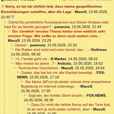
Sorry, es tut mir ehrlich leid, dass meine geopolitischen
Einschätzungen zutreffen, aber die Lage
-
MausS
,
13.05.2026,
21:40
Ziehst Du persönliche Konsequenzen aus Deiner Analyse oder
hast Du sie bereits gezogen?
-
paranoia
,
13.05.2026, 21:49
Ein 'ziemlich' ernstes Thema hinter einer wirklich sehr
ernsten Frage. Wie sollte es denn auch anders sein,
-
MausS
,
13.05.2026, 23:29
Danke!
-
paranoia
,
13.05.2026, 23:33
Die Ratten sind nicht mal mehr bereit, das …
-
Ostfriese
,
14.05.2026, 08:30
+1, Familie geht vor
-
D-Marker
,
14.05.2026, 08:52
Was meinst du damit...?
-
Andudu
,
15.05.2026, 14:53
Technischen Geschehen
-
MausS
,
15.05.2026, 16:54
Danke, das hat bei mir alle Klarheit beseitigt.
-
FOX-
NEWS
,
15.05.2026, 17:18
Der kleine @Foxi ist wieder einmal ohne erwachsene
Begleitung im Internet unterwegs...
-
MausS
,
15.05.2026, 17:30
Sagt der, der hohles Stroh drischt.
-
FOX-NEWS
,
16.05.2026, 06:39
Dass Du nicht die hellste Kerze auf der Torte bist,
ist an sich ja nicht weiter schlimm, aber
-
MausS
,
16.05.2026, 11:00